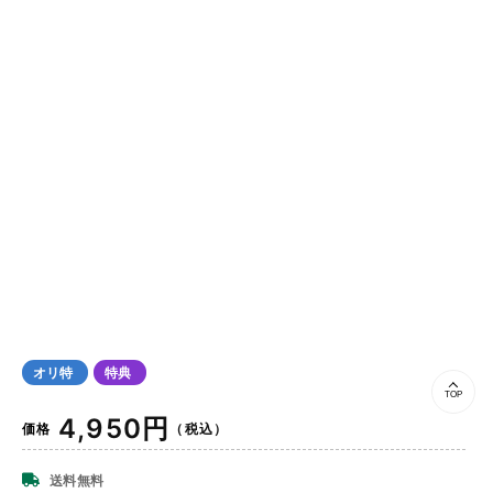
オリ特
特典
TOP
通
4,950円
価格
（税込）
常
価
送料無料