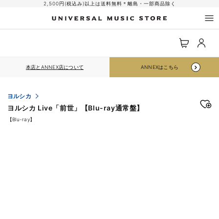
コンテ
2,500円(税込み)以上は送料無料＊離島・一部商品除く
ンツに
進む
ロ
カ
グ
ー
イ
ト
ン
本店とANNEX店について
ANNEXはこちら
ヨルシカ
ヨルシカ Live「前世」【Blu-ray通常盤】
【Blu-ray】
商品情
報にス
キップ