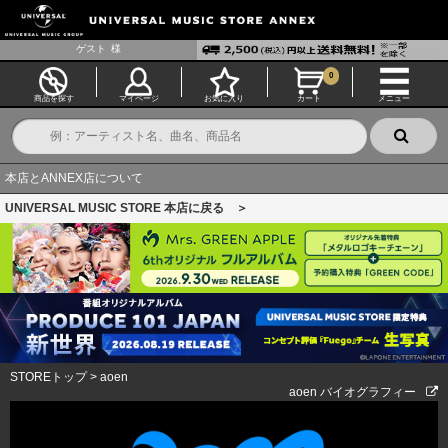
ゲスト
様
0
商品を探す
マイページ
お気に入り
カート
メニュー
本店とANNEX店について
UNIVERSAL MUSIC STORE 本店に戻る ＞
STOREトップ
>
aoen
aoen バイオグラフィー