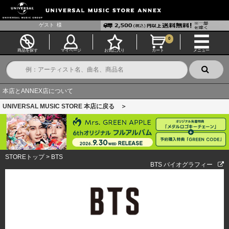
ゲスト
様
0
商品を探す
マイページ
お気に入り
カート
メニュー
本店とANNEX店について
UNIVERSAL MUSIC STORE 本店に戻る ＞
STOREトップ
>
BTS
BTS バイオグラフィー