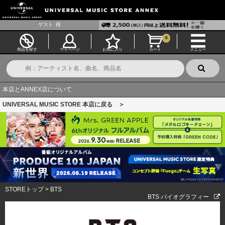
ゲスト
様
0
商品を探す
マイページ
お気に入り
カート
メニュー
本店とANNEX店について
UNIVERSAL MUSIC STORE 本店に戻る ＞
STOREトップ
>
BTS
BTS バイオグラフィー