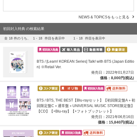
NEWS & TOPICSをもっと見る
初回封入特典 の検索結果
全
18
件のうち、
1
-
18
件目を表示中
1
-
18
件目を表示中
BTS / [Learn! KOREAN Series] Talk! with BTS (Japan Editio
n) ※Retail Ver.
発売日：2022年01月27日
価格：8,000円(税込)
BTS / BTS, THE BEST【Blu-rayセット】【初回限定盤A＋初
回限定盤C＋通常盤＋UNIVERSAL MUSIC STORE限定盤】
【CD】【+Blu-ray】【+フォトブックレット】
発売日：2021年06月16日
価格：15,840円(税込)