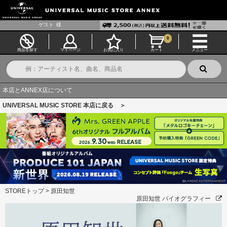
ゲスト
様
0
商品を探す
マイページ
お気に入り
カート
メニュー
本店とANNEX店について
UNIVERSAL MUSIC STORE 本店に戻る ＞
STOREトップ
>
原田知世
原田知世 バイオグラフィー