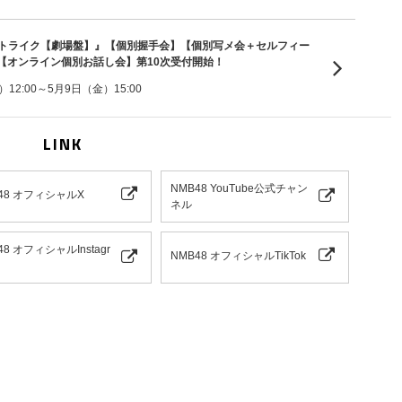
ーストライク【劇場盤】』【個別握手会】【個別写メ会＋セルフィー
【オンライン個別お話し会】第10次受付開始！
2:00～5月9日（金）15:00
LINK
NMB48 YouTube公式チャン
48 オフィシャルX
ネル
48 オフィシャルInstagr
NMB48 オフィシャルTikTok