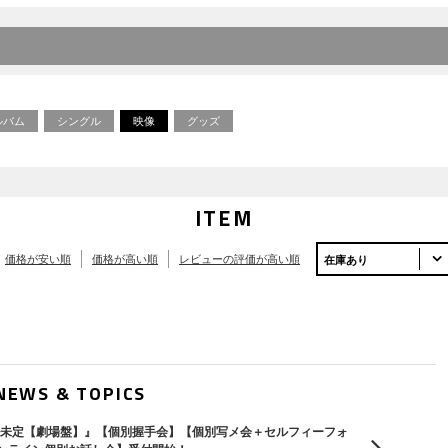
ルバム
シングル
映像
グッズ
ITEM
価格が安い順
価格が高い順
レビューの評価が高い順
在庫あり
NEWS & TOPICS
トル未定【劇場盤】』【個別握手会】【個別写メ会＋セルフィーフォ