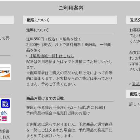
ご利用案内
配送について
返品
送料について
お客
てお
って異
送料550円（税込）※離島を除く
くだ
2,500円（税込）以上で送料無料！※離島、一部商
品を除く
品質
【離島地域一覧】はこちら
れ､お
。
配送は佐川急便またはヤマト運輸にてお届けいたし
以内に
ます。
さい
※配送業者はご購入の商品やお届け先によって自動
的に決まります。お客様からのご指定は承っており
返品
ません。予めご了承ください。
配送
商品お届けまでの日数
詳し
在庫がある場合⇒受注から2～7日以内にお届け
予約商品の場合⇒発売日以降のお届け
分割配送は承っておりません。予約商品と通常商品
を一緒にご注文された場合は、予約商品の発売日に
請求書
まとめてお届けいたします。
にお支