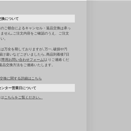
交換について
様のご都合によるキャンセル・返品交換は承っ
りません｡ご注文内容をご確認のうえ、ご注文
さい。
には万全を期しておりますが､万一､破損や汚
届け違いなどございましたら､商品到着後7日
[
専用お問い合わせフォーム
]よりご連絡くだ
｡返品交換方法をご連絡いたします。
交換に関する詳細はこちら
センター営業日について
くは
こちらをご覧ください。