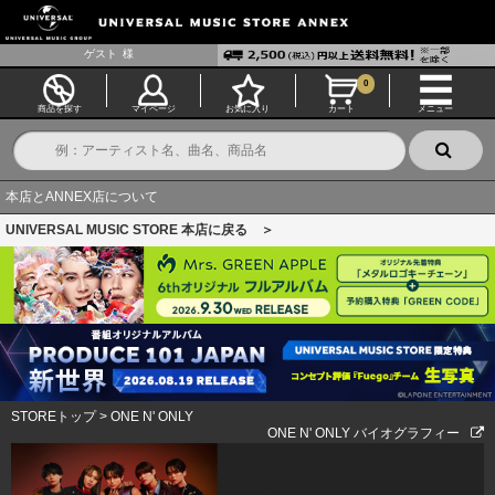
ゲスト
様
0
商品を探す
マイページ
お気に入り
カート
メニュー
本店とANNEX店について
UNIVERSAL MUSIC STORE 本店に戻る ＞
STOREトップ
>
ONE N' ONLY
ONE N' ONLY バイオグラフィー