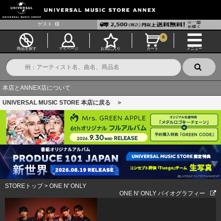
ゲスト
様
0
商品を探す
マイページ
お気に入り
カート
メニュー
本店とANNEX店について
UNIVERSAL MUSIC STORE 本店に戻る ＞
STOREトップ
>
ONE N' ONLY
ONE N' ONLY バイオグラフィー