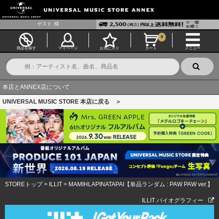
ゲスト
様
0
商品を探す
マイページ
お気に入り
カート
メニュー
本店とANNEX店について
UNIVERSAL MUSIC STORE 本店に戻る ＞
STOREトップ
>
ILLIT
>
MAMIHLAPINATAPAI【単品ランダム : PAW PAW ver.】
ILLIT バイオグラフィー