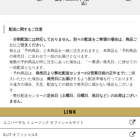
込）
配送に関するご注意
・
分割配送には対応しておりません。別々の配送をご希望の場合は、商品ご
とにご注文ください。
例えば「予約商品」と本商品を一緒に注文されますと、本商品も「予約商品
の発売日」に合わせて一括のお届けとなります。
複数の予約商品が同じ注文にあった場合は、「一番遅い発売日」に併せての
一括配送となります。
・予約商品は、
発売日より弊社配送センターの2営業日前の正午まで
にご購
入いただいた場合は、
発売日にお届け
するよう配送準備を行っております。
※遠方の場合、天災、配送などの都合で発売日に届かない場合もございま
す。
・弊社配送センターの
定休日（土曜日、日曜日、祝日など）の出荷はござい
ません。
LINK
ユニバーサル ミュージック オフィシャルサイト
ILLIT オフィシャルX