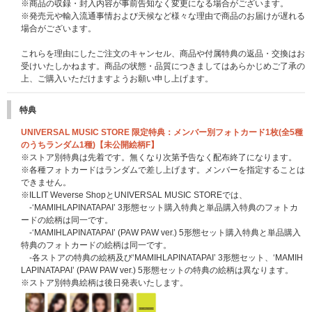
※商品の収録・封入内容が事前告知なく変更になる場合がございます。
※発売元や輸入流通事情および天候など様々な理由で商品のお届けが遅れる
場合がございます。
これらを理由にしたご注文のキャンセル、商品や付属特典の返品・交換はお
受けいたしかねます。商品の状態・品質につきましてはあらかじめご了承の
上、ご購入いただけますようお願い申し上げます。
特典
UNIVERSAL MUSIC STORE 限定特典：メンバー別フォトカード1枚(全5種
のうちランダム1種)【未公開絵柄F】
※ストア別特典は先着です。無くなり次第予告なく配布終了になります。
※各種フォトカードはランダムで差し上げます。メンバーを指定することは
できません。
※ILLIT Weverse ShopとUNIVERSAL MUSIC STOREでは、
-‘MAMIHLAPINATAPAI’ 3形態セット購入特典と単品購入特典のフォトカ
ードの絵柄は同一です。
-‘MAMIHLAPINATAPAI’ (PAW PAW ver.) 5形態セット購入特典と単品購入
特典のフォトカードの絵柄は同一です。
-各ストアの特典の絵柄及び‘MAMIHLAPINATAPAI’ 3形態セット、‘MAMIH
LAPINATAPAI’ (PAW PAW ver.) 5形態セットの特典の絵柄は異なります。
※ストア別特典絵柄は後日発表いたします。