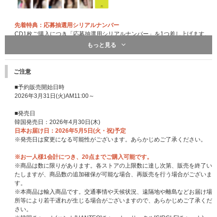
先着特典：応募抽選用シリアルナンバー
CD1枚ご購入につき「応募抽選用シリアルナンバー」を1つ差し上げます。
※特典は先着です。無くなり次第予告なく配布終了になります。
もっと見る
※3形態セット購入の場合は「応募抽選用シリアルナンバー」を3つ、5形態
セット購入の場合は「応募抽選用シリアルナンバー」を5つ差し上げます。
※UNIVERSAL MUSIC STOREでご購入の方は、商品と同梱して「応募抽選
ご注意
用シリアルナンバーチラシ」をお送りいたします。
※応募抽選の賞品内容、応募詳細につきましては後日発表いたします。
■予約販売開始日時
⇒シリアルナンバー特典詳細決定（2026/4/10更新）
2026年3月31日(火)AM11:00～
https://www.universal-music.co.jp/illit/news/2026-04-10/
■発売日
韓国発売日：2026年4月30日(木)
日本お届け日：2026年5月5日(火・祝)予定
※発売日は変更になる可能性がございます。あらかじめご了承ください。
※お一人様1会計につき、20点までご購入可能です。
※商品は数に限りがあります。各ストアの上限数に達し次第、販売を終了い
たしますが、商品数の追加確保が可能な場合、再販売を行う場合がございま
す。
※本商品は輸入商品です。交通事情や天候状況、遠隔地や離島などお届け場
所等により若干遅れが生じる場合がございますので、あらかじめご了承くだ
さい。