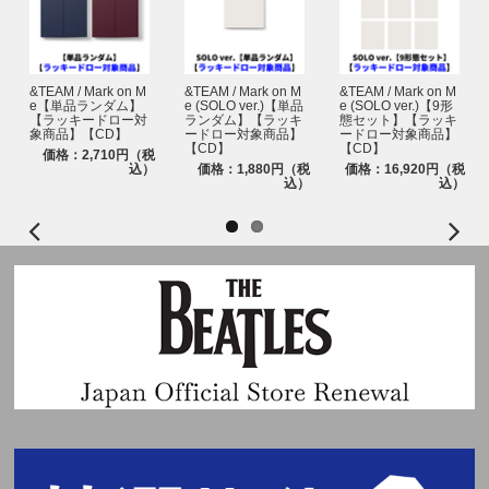
にご利用端末の受信設定をしてください｡
本イベントの抽選発表は、抽選システム「chord」の『enchord(エンコー
ド)』を採用しています。ご参加にあたり、『パスコード(chord発行電子チ
ケット)』1枚につき、1台のスマートフォン(タブレット含む)が必要となり
ます。
&TEAM / Mark on M
&TEAM / Mark on M
&TEAM / Mark on M
ご購入と同時に自動エントリーとなるため、chordへの会員登録(無料)は不
e【単品ランダム】
e (SOLO ver.)【単品
e (SOLO ver.)【9形
【ラッキードロー対
ランダム】【ラッキ
態セット】【ラッキ
要ですが、chord＜@cdefgah.net＞からのメールが受信できるように、ご利
象商品】【CD】
ードロー対象商品】
ードロー対象商品】
用端末の受信設定をしておいてください。
【CD】
【CD】
価格：2,710円（税
込）
価格：1,880円（税
価格：16,920円（税
込）
込）
【enchord(エンコード)ウェブサイト】
https://cdefgah.net/results-choic
e
エンコード(本イベント用当落結果ご確認ページ)にログインする際は、ご購
入時にストアで登録された「メールアドレス」および「電話番号」の入力が
必要です。
※エンコード(本イベント用当落結果ご確認ページ)にログインする際は、ご
購入時にストアで登録された「メールアドレス」および「電話番号」の入力
が必要です。※必ずお一人様につき、1つのメールアドレスをご使用くださ
い。複数の方が同じメールアドレスを使用されるとchordからのメールが届
かなくなります。また、chordパスコードページへのログインもできなくな
りますので、ご注意ください。
※同様に必ずお一人様につき、1つのスマートフォン・タブレット(一部機種
を除く)をご使用ください。
※ご注文・ご登録の際に入力するお名前は＜必ず日本語(漢字・ひらがな・