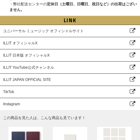
・商品および特典の発送は日本国内のみになります。
・弊社配送センターの
定休日（土曜日、日曜日、祝日など）の出荷はござい
・お客様のご都合による長期不在・住所不明の返送品については保管義務を
ません。
負いかねます。再発送の対応はできませんので特典の権利は無効になりま
LINK
す。あらかじめご了承ください。
・横浜公演記念ラッキードローイベント先着特典を売買･譲渡することは一
切禁止です｡
ユニバーサル ミュージック オフィシャルサイト
・発売元や流通事情および天候など様々な理由で商品のお届けが遅れる場合
がございますが、お届けの遅れを理由にしたご注文のキャンセルはお受けい
ILLIT オフィシャルX
たしかねます。あらかじめご了承ください。
商品の発送は日本国内のみ対応可能です。
ILLIT 日本版 オフィシャルX
・日本オリコンランキング、Billboard Japanチャートへ反映されます。
ILLIT YouTube公式チャンネル
■ 「メンバー個別シール交換会」応募方法
対象販売サイトにて【横浜公演記念ラッキードロー&「メンバー個別シール
ILLIT JAPAN OFFICIAL SITE
交換会」対象】各商品をご注文(決済完了)と同時に自動エントリーになり、
お客様からの別途お申込み作業は必要ございません。
※上記受付期間以外は対象商品をご購入いただけません｡すでにご購入済み
TikTok
の商品は対象外になりますので、ご了承ください。
※受付締切間近などの時間帯によっては、ご購入応募画面に繋がりにくい場
Instagram
合がございます。余裕を持ってご購入ください。
※注文者情報とお届け先情報の両方を使用する場合がございますので、必ず
この商品を見た人は、こんな商品も見ています！
どちらも応募者の情報でご登録およびご注文をお願いいたします。
※Weverse Shop Japanのメールのご案内について、ご使用されるメールの
受信容量や迷惑メールの設定により、メールをお受け取りいただけないお客
様が多く見受けられます。【@weverse.io】からのメールが受信できるよう