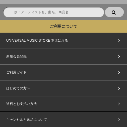
切れ不可)
をご持参の上、ご案内する「集合時間」にお集まりください。
※上記2点をお持ちでない方は、いかなる理由があってもご参加いただけま
せん。あらかじめご了承ください。
ご利用について
■電子チケットについて
『パスコード』は売買・譲渡の防止のため、＜イベント前日20:00頃＞にch
ordより発券メールにてご案内いたします。
UNIVERSAL MUSIC STORE 本店に戻る
※『パスコード』には「座席番号」が記載されています。
※ご参加にあたり、『パスコード』1枚につき、1台のスマートフォン(タブ
新規会員登録
レット含む)が必要になります。
※ショーケースイベントの座席番号はランダムにて発行いたします。
※ショーケースイベントは着席での観覧になります。
ご利用ガイド
※スマートフォン・タブレット(一部機種を除く)をお持ちでない方はイベン
トへご参加いただけません。あらかじめ、ご了承ください。
はじめての方へ
■ご本人確認について
イベント/特典会当日は、当選者受付にてご本人確認を行います。
必ず『主催者が指定する顔写真付きの指定身分証明書』をご用意ください。
送料とお支払い方法
必要な身分証の種類､注意事項を必ず事前にご確認ください｡ご確認いただけ
ない場合のトラブルについては対応できませんのでご注意ください｡
ご本人様確認および注意事項については以下のページよりご確認ください｡
キャンセルと返品について
https://www.universal-music.co.jp/illit/honnin-kakunin/