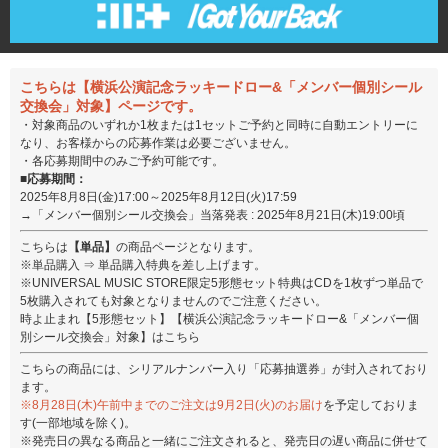
こちらは【横浜公演記念ラッキードロー&「メンバー個別シール
交換会」対象】ページです。
・対象商品のいずれか1枚または1セットご予約と同時に自動エントリーに
なり、お客様からの応募作業は必要ございません。
・各応募期間中のみご予約可能です。
■応募期間：
2025年8月8日(金)17:00～2025年8月12日(火)17:59
→「メンバー個別シール交換会」当落発表 : 2025年8月21日(木)19:00頃
こちらは
【単品】
の商品ページとなります。
※単品購入 ⇒ 単品購入特典を差し上げます。
※UNIVERSAL MUSIC STORE限定5形態セット特典はCDを1枚ずつ単品で
5枚購入されても対象となりませんのでご注意ください。
時よ止まれ【5形態セット】【横浜公演記念ラッキードロー&「メンバー個
別シール交換会」対象】はこちら
こちらの商品には、シリアルナンバー入り「応募抽選券」が封入されており
ます。
※8月28日(木)午前中までのご注文は9月2日(火)のお届け
を予定しておりま
す(一部地域を除く)。
※発売日の異なる商品と一緒にご注文されると、発売日の遅い商品に併せて