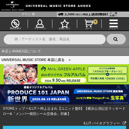
ゲスト
様
0
商品を探す
マイページ
お気に入り
カート
メニュー
本店とANNEX店について
UNIVERSAL MUSIC STORE 本店に戻る ＞
STOREトップ
>
ILLIT
>
時よ止まれ【ユニット盤B】【横浜公演記念ラッキード
ロー&「メンバー個別シール交換会」対象】
ILLIT バイオグラフィー