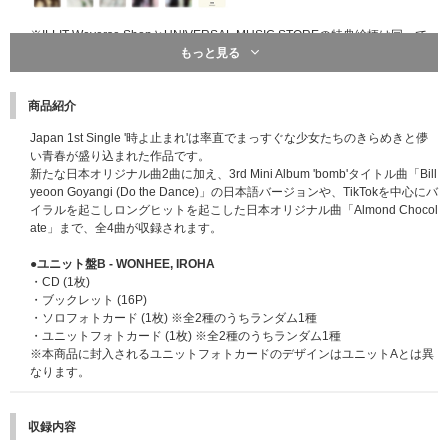
※ILLIT Weverse ShopとUNIVERSAL MUSIC STOREの特典絵柄は同一で
す。
もっと見る
※フォトカードのメンバーは指定できません。
※ラッキードローイベント先着特典は商品と同梱でお届け予定です。
商品紹介
■「メンバー個別シール交換会」概要
Japan 1st Single '時よ止まれ'は率直でまっすぐな少女たちのきらめきと儚
ミニトークショー&フォトタイムの後、当選したメンバーとシール交換をし
い青春が盛り込まれた作品です。
ていただくイベントです。
新たな日本オリジナル曲2曲に加え、3rd Mini Album 'bomb'タイトル曲「Bill
お客様にはシール台紙を1枚配布いたします。メンバーからシールを受け取
yeoon Goyangi (Do the Dance)」の日本語バージョンや、TikTokを中心にバ
り台紙に貼っていただきます。
イラルを起こしロングヒットを起こした日本オリジナル曲「Almond Chocol
※当選メンバーはランダムです。メンバー選択はできかねます。
ate」まで、全4曲が収録されます。
＜開催日程 / 会場＞
●ユニット盤B - WONHEE, IROHA
日程：2025年9月7日(日)
・CD (1枚)
会場：千葉県某所
・ブックレット (16P)
※「5形態セット先着予約購入者対象 メンバー全員お見送り会」イベントと
・ソロフォトカード (1枚) ※全2種のうちランダム1種
同会場です。
・ユニットフォトカード (1枚) ※全2種のうちランダム1種
※開催会場・時間は当選された方にのみお伝えします。
※本商品に封入されるユニットフォトカードのデザインはユニットAとは異
なります。
■横浜公演記念ラッキードローイベント&「メンバー個別シール交換会」受
付期間
2025年8月8日(金)17:00～2025年8月12日(火)17:59
収録内容
→「メンバー個別シール交換会」当落発表 : 2025年8月21日(木)19:00頃