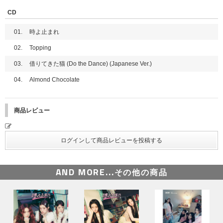
■イベント応募対象商品
CD
2025年9月3日(水)発売
ILLIT Japan 1st Single '時よ止まれ'
01.
時よ止まれ
時よ止まれ【製造限定 キャラクターコラボ盤】【横浜公演記念ラッキ
ードロー&「メンバー個別シール交換会」対象】
02.
Topping
時よ止まれ【初回限定盤】【横浜公演記念ラッキードロー&「メンバー
個別シール交換会」対象】
03.
借りてきた猫 (Do the Dance) (Japanese Ver.)
時よ止まれ【ユニット盤A】【横浜公演記念ラッキードロー&「メンバ
04.
Almond Chocolate
ー個別シール交換会」対象】
時よ止まれ【ユニット盤B】【横浜公演記念ラッキードロー&「メンバ
ー個別シール交換会」対象】
時よ止まれ【通常盤】【横浜公演記念ラッキードロー&「メンバー個別
商品レビュー
シール交換会」対象】
時よ止まれ【5形態セット】【横浜公演記念ラッキードロー&「メンバ
ー個別シール交換会」対象】
時よ止まれ【3形態セット】【横浜公演記念ラッキードロー&「メンバ
ー個別シール交換会」対象】
※【横浜公演記念ラッキードロー&「メンバー個別シール交換会」対象】商
AND MORE...
その他の商品
品にも各ストア特典及び「応募抽選用シリアルナンバー」が付きます。
※商品のお届け予定日については、各販売サイトでご注文の際にご確認くだ
さい。
■横浜公演記念ラッキードローイベント参加方法
・対象期間に対象商品販売サイトで【横浜公演記念ラッキードロー&「メン