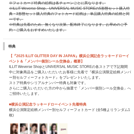
※フォトカード特典の絵柄は各チェーンごとに異なります。
※ILLIT Weverse Shop、UNIVERSAL MUSIC STOREの5形態セット購入特
典・3形態セット購入特典のフォトカード絵柄は、単品購入特典の絵柄と同
一です。
※特典は先着のため、無くなり次第、配布終了になります。お早めのご予
約・ご購入をおすすめいたします。
特典
【『2025 ILLIT GLITTER DAY IN JAPAN』横浜公演記念ラッキードローイ
ベント＆「メンバー個別シール交換会」概要】
ILLIT Weverse ShopとUNIVERSAL MUSIC STOREの各ストアで下記期間
中に対象商品をご購入いただいたお客様に先着で『横浜公演限定絵柄メンバ
ー別セルフィーフォトカード』をプレゼントいたします。
ストア特典やシリアルナンバー特典も対象です。
さらにご購入いただいた方の中から抽選で「メンバー個別シール交換会」へ
ご招待いたします。
■横浜公演記念ラッキードローイベント先着特典
横浜公演限定絵柄メンバー別セルフィーフォトカード (全5種よりランダム1
枚)