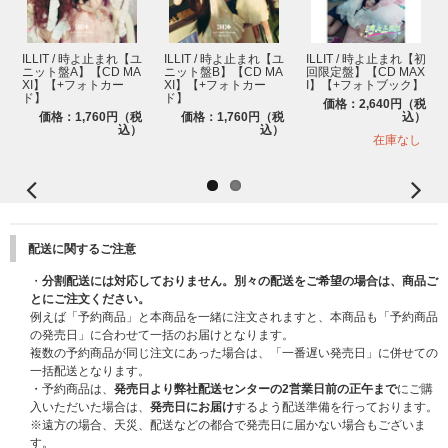
バー個別シール交換会」対象】商品をご購入いただいた方全員に『横浜公演
限定絵柄メンバー別セルフィーフォトカード (全5種よりランダム1枚)』を
ランダムで1枚プレゼントいたします。別途応募の手続きは不要です。
・横浜公演記念ラッキードローイベント先着特典がなくなり次第、販売は終
ILLIT / 時よ止まれ【ユ
ILLIT / 時よ止まれ【ユ
ILLIT / 時よ止まれ【初
ニット盤A】【CD MA
ニット盤B】【CD MA
回限定盤】【CD MAX
了いたします。
XI】【+フォトカー
XI】【+フォトカー
I】【+フォトブック】
・必ず【横浜公演記念ラッキードロー&「メンバー個別シール交換会」対
ド】
ド】
価格：2,640円（税
象】商品を選択してご購入ください。通常商品をご購入いただいた場合は対
価格：1,760円（税
価格：1,760円（税
込）
象外になりますのでご注意ください。
込）
込）
在庫なし
・セット商品をご購入の場合は枚数分に応じた枚数をプレゼントいたしま
す。(例：3形態セット購入で3枚、5形態セット購入で5枚）
※横浜公演記念ラッキードローイベント先着特典の『横浜公演限定絵柄メン
バー別セルフィーフォトカード』はストア別購入特典のフォトカードとは絵
柄が異なります。
※上記、受付期間中に各対象サイトにて【横浜公演記念ラッキードロー&
配送に関するご注意
「メンバー個別シール交換会」対象】商品をご予約(ご決済完了)いただいた
分が対象です。すでにご予約済みの商品は対象外になりますので、あらかじ
・
分割配送には対応しておりません。別々の配送をご希望の場合は、商品ご
めご了承ください。
とにご注文ください。
※【横浜公演記念ラッキードロー&「メンバー個別シール交換会」対象】5
例えば「予約商品」と本商品を一緒に注文されますと、本商品も「予約商品
形態セットをご購入いただいた場合でもフォトカードはコンプリートセット
の発売日」に合わせて一括のお届けとなります。
ではなくランダム5枚をプレゼントいたしますので、あらかじめご了承くだ
複数の予約商品が同じ注文にあった場合は、「一番遅い発売日」に併せての
さい。
一括配送となります。
・予約商品は、
発売日より弊社配送センターの2営業日前の正午まで
にご購
■その他注意事項
入いただいた場合は、
発売日にお届け
するよう配送準備を行っております。
・お一人様何度でもご予約可能ですが、商品の販売数には限りがあります。
※遠方の場合、天災、配送などの都合で発売日に届かない場合もございま
各ストアの上限数に達し次第、販売を終了いたします。
す。