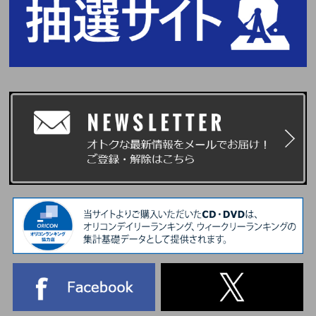
カタカナ)＞にてご入力ください。ただし、お名前が、英ローマ字の場合
は、英ローマ字(全角)にてご入力ください。それ以外の言語でのご入力はイ
ベント応募対象外になります。ご注意ください。
『主催者が指定する顔写真付きの指定身分証明書』の表記にあわせてお名前
をご入力ください。
※ご購入の際、イベントに参加を希望されるご本人様のお名前で必ずご入力
ください。なお、注文完了後、お名前の変更はできませんので、あらかじめ
ご了承ください。
※当選確率は、応募対象商品のご予約、ご購入順とは関係ございません。
※いかなる場合も、当落についてはお問い合わせいただいてもお答えいたし
かねます。あらかじめご了承ください。
■当落発表
当落発表は受付期間内に【横浜公演記念ラッキードロー&「メンバー個別シ
ール交換会」対象商品】をご購入いただいたお客様を対象に抽選を行い、c
hordよりメールにて「当選」および「落選」をお知らせいたします。
※エンコード(本イベント用当落結果ご確認ページ)からも、当選・落選をご
確認いただけます。
※当選メールは、イベント終了時まで大切に保管してください。
※当落メールの配信は目安時間になり、前後する可能性がございます。
■イベント当日に必要なもの
イベント当日は、当選者受付にてご本人確認を行います。
1.『パスコード(chord発行電子チケット)』
2.『主催者が指定する顔写真付きの指定身分証明書』(写真・コピー・期限