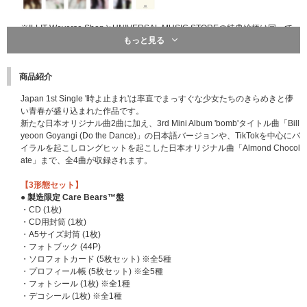
※ILLIT Weverse ShopとUNIVERSAL MUSIC STOREの特典絵柄は同一で
す。
もっと見る
※フォトカードのメンバーは指定できません。
※ラッキードローイベント先着特典は商品と同梱でお届け予定です。
商品紹介
■「メンバー個別シール交換会」概要
Japan 1st Single '時よ止まれ'は率直でまっすぐな少女たちのきらめきと儚
ミニトークショー&フォトタイムの後、当選したメンバーとシール交換をし
い青春が盛り込まれた作品です。
ていただくイベントです。
新たな日本オリジナル曲2曲に加え、3rd Mini Album 'bomb'タイトル曲「Bill
お客様にはシール台紙を1枚配布いたします。メンバーからシールを受け取
yeoon Goyangi (Do the Dance)」の日本語バージョンや、TikTokを中心にバ
り台紙に貼っていただきます。
イラルを起こしロングヒットを起こした日本オリジナル曲「Almond Chocol
※当選メンバーはランダムです。メンバー選択はできかねます。
ate」まで、全4曲が収録されます。
＜開催日程 / 会場＞
【3形態セット】
日程：2025年9月7日(日)
● 製造限定 Care Bears™盤
会場：千葉県某所
・CD (1枚)
※「5形態セット先着予約購入者対象 メンバー全員お見送り会」イベントと
・CD用封筒 (1枚)
同会場です。
・A5サイズ封筒 (1枚)
※開催会場・時間は当選された方にのみお伝えします。
・フォトブック (44P)
・ソロフォトカード (5枚セット) ※全5種
■横浜公演記念ラッキードローイベント&「メンバー個別シール交換会」受
・プロフィール帳 (5枚セット) ※全5種
付期間
・フォトシール (1枚) ※全1種
2025年8月8日(金)17:00～2025年8月12日(火)17:59
・デコシール (1枚) ※全1種
→「メンバー個別シール交換会」当落発表 : 2025年8月21日(木)19:00頃