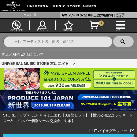
ゲスト
様
0
商品を探す
マイページ
お気に入り
カート
メニュー
本店とANNEX店について
UNIVERSAL MUSIC STORE 本店に戻る ＞
STOREトップ
>
ILLIT
>
時よ止まれ【3形態セット】【横浜公演記念ラッキード
ロー&「メンバー個別シール交換会」対象】
ILLIT バイオグラフィー