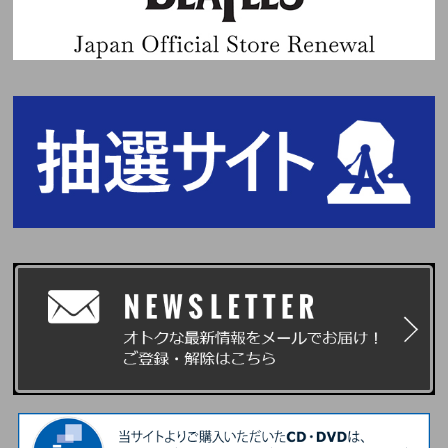
カタカナ)＞にてご入力ください。ただし、お名前が、英ローマ字の場合
は、英ローマ字(全角)にてご入力ください。それ以外の言語でのご入力はイ
ベント応募対象外になります。ご注意ください。
『主催者が指定する顔写真付きの指定身分証明書』の表記にあわせてお名前
をご入力ください。
※ご購入の際、イベントに参加を希望されるご本人様のお名前で必ずご入力
ください。なお、注文完了後、お名前の変更はできませんので、あらかじめ
ご了承ください。
※当選確率は、応募対象商品のご予約、ご購入順とは関係ございません。
※いかなる場合も、当落についてはお問い合わせいただいてもお答えいたし
かねます。あらかじめご了承ください。
■当落発表
当落発表は受付期間内に【横浜公演記念ラッキードロー&「メンバー個別シ
ール交換会」対象商品】をご購入いただいたお客様を対象に抽選を行い、c
hordよりメールにて「当選」および「落選」をお知らせいたします。
※エンコード(本イベント用当落結果ご確認ページ)からも、当選・落選をご
確認いただけます。
※当選メールは、イベント終了時まで大切に保管してください。
※当落メールの配信は目安時間になり、前後する可能性がございます。
■イベント当日に必要なもの
イベント当日は、当選者受付にてご本人確認を行います。
1.『パスコード(chord発行電子チケット)』
2.『主催者が指定する顔写真付きの指定身分証明書』(写真・コピー・期限