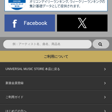
切れ不可)
をご持参の上、ご案内する「集合時間」にお集まりください。
※上記2点をお持ちでない方は、いかなる理由があってもご参加いただけま
せん。あらかじめご了承ください。
■電子チケットについて
『パスコード』は売買・譲渡の防止のため、＜イベント前日20:00頃＞にch
ordより発券メールにてご案内いたします。
※『パスコード』には「座席番号」が記載されています。
※ご参加にあたり、『パスコード』1枚につき、1台のスマートフォン(タブ
レット含む)が必要になります。
ご利用について
※ショーケースイベントの座席番号はランダムにて発行いたします。
※ショーケースイベントは着席での観覧になります。
※スマートフォン・タブレット(一部機種を除く)をお持ちでない方はイベン
UNIVERSAL MUSIC STORE 本店に戻る
トへご参加いただけません。あらかじめ、ご了承ください。
■ご本人確認について
新規会員登録
イベント/特典会当日は、当選者受付にてご本人確認を行います。
必ず『主催者が指定する顔写真付きの指定身分証明書』をご用意ください。
必要な身分証の種類､注意事項を必ず事前にご確認ください｡ご確認いただけ
ご利用ガイド
ない場合のトラブルについては対応できませんのでご注意ください｡
ご本人様確認および注意事項については以下のページよりご確認ください｡
https://www.universal-music.co.jp/illit/honnin-kakunin/
はじめての方へ