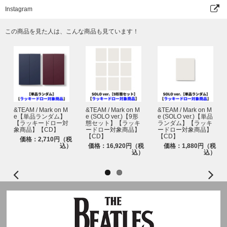
にご利用端末の受信設定をしてください｡
Instagram
本イベントの抽選発表は、抽選システム「chord」の『enchord(エンコー
ド)』を採用しています。ご参加にあたり、『パスコード(chord発行電子チ
この商品を見た人は、こんな商品も見ています！
ケット)』1枚につき、1台のスマートフォン(タブレット含む)が必要となり
ます。
ご購入と同時に自動エントリーとなるため、chordへの会員登録(無料)は不
要ですが、chord＜@cdefgah.net＞からのメールが受信できるように、ご利
用端末の受信設定をしておいてください。
【enchord(エンコード)ウェブサイト】
https://cdefgah.net/results-choic
e
&TEAM / Mark on M
&TEAM / Mark on M
&TEAM / Mark on M
エンコード(本イベント用当落結果ご確認ページ)にログインする際は、ご購
e【単品ランダム】
e (SOLO ver.)【9形
e (SOLO ver.)【単品
【ラッキードロー対
態セット】【ラッキ
ランダム】【ラッキ
入時にストアで登録された「メールアドレス」および「電話番号」の入力が
象商品】【CD】
ードロー対象商品】
ードロー対象商品】
必要です。
【CD】
【CD】
価格：2,710円（税
込）
価格：16,920円（税
価格：1,880円（税
※エンコード(本イベント用当落結果ご確認ページ)にログインする際は、ご
込）
込）
購入時にストアで登録された「メールアドレス」および「電話番号」の入力
が必要です。※必ずお一人様につき、1つのメールアドレスをご使用くださ
い。複数の方が同じメールアドレスを使用されるとchordからのメールが届
かなくなります。また、chordパスコードページへのログインもできなくな
りますので、ご注意ください。
※同様に必ずお一人様につき、1つのスマートフォン・タブレット(一部機種
を除く)をご使用ください。
※ご注文・ご登録の際に入力するお名前は＜必ず日本語(漢字・ひらがな・