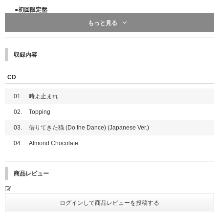
●初回限定盤
■イベント応募対象商品
・CD (1枚)
2025年9月3日(水)発売
もっと見る
・CD用封筒 (1枚)
ILLIT Japan 1st Single '時よ止まれ'
・フォトブック (44P)
時よ止まれ【製造限定 キャラクターコラボ盤】【横浜公演記念ラッキ
・ソロフォトカード (1枚) ※全5種のうちランダム1枚
ードロー&「メンバー個別シール交換会」対象】
・クリアフォトカード (1枚) ※全5種のうちランダム1枚
収録内容
時よ止まれ【初回限定盤】【横浜公演記念ラッキードロー&「メンバー
・スクエアフォトカード (1枚) ※全5種のうちランダム1枚
個別シール交換会」対象】
時よ止まれ【ユニット盤A】【横浜公演記念ラッキードロー&「メンバ
CD
●通常盤
ー個別シール交換会」対象】
・CD (1枚)
時よ止まれ【ユニット盤B】【横浜公演記念ラッキードロー&「メンバ
01.
時よ止まれ
・ブックレット (8P)
ー個別シール交換会」対象】
・ソロフォトカード(1枚) ※全5種のうちランダム1種
時よ止まれ【通常盤】【横浜公演記念ラッキードロー&「メンバー個別
02.
Topping
・コンセプトロゴステッカー(1枚) ※全1種
シール交換会」対象】
・グループロゴステッカー(1枚) ※全1種
時よ止まれ【5形態セット】【横浜公演記念ラッキードロー&「メンバ
03.
借りてきた猫 (Do the Dance) (Japanese Ver.)
ー個別シール交換会」対象】
※サイズや商品内容は制作元の事情により事前告知無しに変更になる場合が
04.
Almond Chocolate
時よ止まれ【3形態セット】【横浜公演記念ラッキードロー&「メンバ
ございます。あらかじめご了承ください。
ー個別シール交換会」対象】
※【横浜公演記念ラッキードロー&「メンバー個別シール交換会」対象】商
品にも各ストア特典及び「応募抽選用シリアルナンバー」が付きます。
商品レビュー
※商品のお届け予定日については、各販売サイトでご注文の際にご確認くだ
さい。
■横浜公演記念ラッキードローイベント参加方法
・対象期間に対象商品販売サイトで【横浜公演記念ラッキードロー&「メン