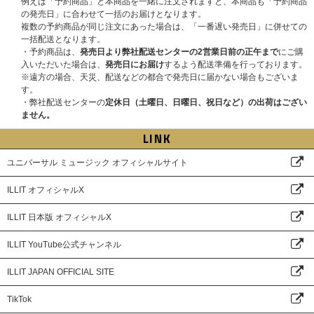
例えば「予約商品」と本商品を一緒に注文されますと、本商品も「予約商品
・商品および特典の発送は日本国内のみになります。
の発売日」に合わせて一括のお届けとなります。
・お客様のご都合による長期不在・住所不明の返送品については保管義務を
複数の予約商品が同じ注文にあった場合は、「一番遅い発売日」に併せての
負いかねます。再発送の対応はできませんので特典の権利は無効になりま
一括配送となります。
す。あらかじめご了承ください。
・予約商品は、
発売日より弊社配送センターの2営業日前の正午まで
にご購
・横浜公演記念ラッキードローイベント先着特典を売買･譲渡することは一
入いただいた場合は、
発売日にお届け
するよう配送準備を行っております。
切禁止です｡
※遠方の場合、天災、配送などの都合で発売日に届かない場合もございま
・発売元や流通事情および天候など様々な理由で商品のお届けが遅れる場合
す。
がございますが、お届けの遅れを理由にしたご注文のキャンセルはお受けい
・弊社配送センターの
定休日（土曜日、日曜日、祝日など）の出荷はござい
たしかねます。あらかじめご了承ください。
ません。
商品の発送は日本国内のみ対応可能です。
・日本オリコンランキング、Billboard Japanチャートへ反映されます。
LINK
■ 「メンバー個別シール交換会」応募方法
ユニバーサル ミュージック オフィシャルサイト
対象販売サイトにて【横浜公演記念ラッキードロー&「メンバー個別シール
交換会」対象】各商品をご注文(決済完了)と同時に自動エントリーになり、
ILLIT オフィシャルX
お客様からの別途お申込み作業は必要ございません。
※上記受付期間以外は対象商品をご購入いただけません｡すでにご購入済み
ILLIT 日本版 オフィシャルX
の商品は対象外になりますので、ご了承ください。
※受付締切間近などの時間帯によっては、ご購入応募画面に繋がりにくい場
ILLIT YouTube公式チャンネル
合がございます。余裕を持ってご購入ください。
※注文者情報とお届け先情報の両方を使用する場合がございますので、必ず
ILLIT JAPAN OFFICIAL SITE
どちらも応募者の情報でご登録およびご注文をお願いいたします。
※Weverse Shop Japanのメールのご案内について、ご使用されるメールの
受信容量や迷惑メールの設定により、メールをお受け取りいただけないお客
TikTok
様が多く見受けられます。【@weverse.io】からのメールが受信できるよう