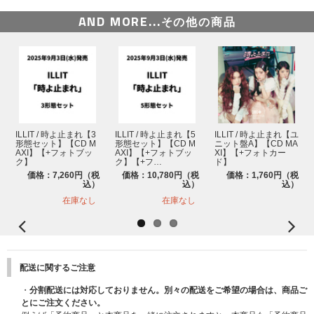
バー個別シール交換会」対象】商品をご購入いただいた方全員に『横浜公演
AND MORE...
その他の商品
限定絵柄メンバー別セルフィーフォトカード (全5種よりランダム1枚)』を
ランダムで1枚プレゼントいたします。別途応募の手続きは不要です。
・横浜公演記念ラッキードローイベント先着特典がなくなり次第、販売は終
了いたします。
・必ず【横浜公演記念ラッキードロー&「メンバー個別シール交換会」対
象】商品を選択してご購入ください。通常商品をご購入いただいた場合は対
象外になりますのでご注意ください。
・セット商品をご購入の場合は枚数分に応じた枚数をプレゼントいたしま
す。(例：3形態セット購入で3枚、5形態セット購入で5枚）
※横浜公演記念ラッキードローイベント先着特典の『横浜公演限定絵柄メン
ILLIT / 時よ止まれ【3
ILLIT / 時よ止まれ【5
ILLIT / 時よ止まれ【ユ
形態セット】【CD M
形態セット】【CD M
ニット盤A】【CD MA
バー別セルフィーフォトカード』はストア別購入特典のフォトカードとは絵
AXI】【+フォトブッ
AXI】【+フォトブッ
XI】【+フォトカー
柄が異なります。
ク】
ク】【+フ…
ド】
※上記、受付期間中に各対象サイトにて【横浜公演記念ラッキードロー&
価格：7,260円（税
価格：10,780円（税
価格：1,760円（税
「メンバー個別シール交換会」対象】商品をご予約(ご決済完了)いただいた
込）
込）
込）
分が対象です。すでにご予約済みの商品は対象外になりますので、あらかじ
在庫なし
在庫なし
めご了承ください。
※【横浜公演記念ラッキードロー&「メンバー個別シール交換会」対象】5
形態セットをご購入いただいた場合でもフォトカードはコンプリートセット
ではなくランダム5枚をプレゼントいたしますので、あらかじめご了承くだ
さい。
配送に関するご注意
■その他注意事項
・
分割配送には対応しておりません。別々の配送をご希望の場合は、商品ご
・お一人様何度でもご予約可能ですが、商品の販売数には限りがあります。
とにご注文ください。
各ストアの上限数に達し次第、販売を終了いたします。