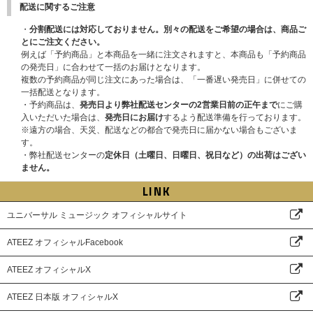
配送に関するご注意
・
分割配送には対応しておりません。別々の配送をご希望の場合は、商品ご
とにご注文ください。
例えば「予約商品」と本商品を一緒に注文されますと、本商品も「予約商品
の発売日」に合わせて一括のお届けとなります。
複数の予約商品が同じ注文にあった場合は、「一番遅い発売日」に併せての
一括配送となります。
・予約商品は、
発売日より弊社配送センターの2営業日前の正午まで
にご購
入いただいた場合は、
発売日にお届け
するよう配送準備を行っております。
※遠方の場合、天災、配送などの都合で発売日に届かない場合もございま
す。
・弊社配送センターの
定休日（土曜日、日曜日、祝日など）の出荷はござい
ません。
LINK
ユニバーサル ミュージック オフィシャルサイト
ATEEZ オフィシャルFacebook
ATEEZ オフィシャルX
ATEEZ 日本版 オフィシャルX