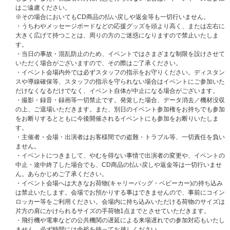
はご遠慮ください。
イベントの参加方法、および詳細はこちらをご確認ください。
※その場合においてもCD商品の払い戻しや返金等も一切行いません。
・うちわやメッセージボードなどの応援グッズを頭より高く、または左右に
【初回盤A】
大きく広げて持つことは、周りの方のご迷惑になりますので禁止いたしま
封入特典：メンバー別トレカ（初回盤A限定絵柄 / 未公開セルカ8種+未公開
す。
カット8種の全16種よりランダム1枚封入）
・当日の事故・混乱防止のため、イベントではさまざまな制限を設けさせて
初回生産分封入特典：応募抽選特典（シリアルナンバー）
いただく場合がございますので、その際はご了承ください。
・イベント会場内外では必ずスタッフの指示をお守りください。ディスタン
【初回盤B】
スや導線確保等、スタッフの指示を守られない場合はイベントにご参加いた
封入特典：メンバー別トレカ（初回盤B限定絵柄 / 未公開セルカ8種+未公開
だけなくなるだけでなく、イベント自体が中止になる場合がございます。
カット8種の全16種よりランダム1枚封入）
・撮影・録音・録画等一切禁止です。発覚した場合、データ消去／機材没収
初回生産分封入特典：応募抽選特典（シリアルナンバー）
の上、ご退場いただきます。また、別日のイベント参加権をお持ちでも参加
をお断りするとともに今後開催されるイベントにも参加をお断りいたしま
【通常盤】
す。
初回生産分封入特典
・主催者・会場・出演者はお客様間での盗難・トラブル等、一切責任を負い
・メンバー別トレカ（通常盤限定絵柄 / 未公開カット全8種よりランダム1枚
ません。
封入）
・イベントにつきまして、やむを得ない事情で出演者の変更や、イベントの
・応募抽選特典（シリアルナンバー）
中止・途中終了した場合でも、CD商品の払い戻しや返金等は一切行いませ
ん。あらかじめご了承ください。
【ATEEZ JAPAN 5TH SINGLEシリアルナンバー特典 概要】
（※2026/7/3
・イベント会場へは大きなお荷物(キャリーバッグ・ベビーカー)の持ち込み
更新）
は禁止いたします。会場でお預かりする事はできませんので、事前にコイン
ロッカー等をご利用ください。会場内に持ち込みいただける荷物のサイズは
【A】ATEEZ JAPAN 5TH SINGLE発売記念オフラインイベント 第二弾 内
片方の肩にかけられるサイズの手荷物1点までとさせていただきます。
容・当選人数
・飛行機や電車などの公共機関の遅延による来場遅れでの参加対応もいたし
★2026年9月5日（土）大阪市内
ません。必ず時間には余裕を持ってお越しください。