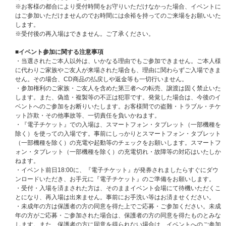
りません。
※お客様の都合により受付時間をお守りいただけなかった場合、イベントに
※コンビニ決済の場合、対象期間内にご入金まで完了した場合のみ応募完了
はご参加いただけませんのでお時間には余裕を持ってのご来場をお願いいた
となります。
します。
※クレジットカード、携帯キャリア決済をご利用いただいたお客様は、期間
※受付後の再入場はできません。ご了承ください。
内に注文完了いただければ、抽選お申込みの対象となります。
※お支払方法は、クレジットカード、携帯キャリア決済（auかんたん決済
■イベント参加に関する注意事項
／au WALLET、ソフトバンクまとめて支払い・ワイモバイルまとめて支払
・当選されたご本人以外は、いかなる理由でもご参加できません。ご本人様
い、d払い）、コンビニ前払いのみとなります。
に代わりご家族やご友人が来場された場合も、理由に関わらずご入場できま
※クレジットカード、携帯キャリア決済をお支払い方法として選択された場
せん。その場合、CD商品の払戻しや返金等も一切行いません。
合、予約注文時に決済サービスの提供事業者に対し与信照会を行いますが、
・参加権利のご家族・ご友人を含めた第三者への転売、譲渡は固く禁止いた
予約注文時点から商品の発売日まで一定以上の期間があるとき、ご注文商品
します。また、偽造・複製等の不正は犯罪です。発覚した場合は、今後のイ
の出荷時よりも前に再度与信照会を行う場合がございます。
ベントへのご参加をお断りいたします。お客様間での盗難・トラブル・チケ
※再与信照会でエラーとなった場合、当社より他のお支払い方法をご案内さ
ット詐欺・その他事故等、一切責任を負いかねます。
せていただく場合がございますが、このとき変更後のお支払い方法で必要と
・『電子チケット』での入場は、スマートフォン・タブレット（一部機種を
なる手数料はお客様のご負担となります。また、支払い方法の変更および手
除く）を使っての入場です。事前にしっかりとスマートフォン・タブレット
数料の発生を理由とした注文のキャンセルは承りかねます。あらかじめご了
（一部機種を除く）の充電や起動等のチェックをお願いします。スマートフ
承ください。
ォン・タブレット（一部機種を除く）の充電切れ・故障等の対応はいたしか
※ご購入の際、イベントに参加を希望されるご本人様のお名前で必ずご入力
ねます。
ください。なお、注文完了後、お名前の変更はできませんので、あらかじめ
・イベント前日18:00に、『電子チケット』が発券されましたらすぐにダウ
ご了承ください。
ンロードいただき、お手元に『電子チケット』のご準備をお願いします。
※ATEEZ JAPAN OFFICIAL FANCLUB対象ページにてご購入いただく方
・受付・入場を済まされた方は、そのままイベント会場にて待機いただくこ
は、ATEEZ JAPAN OFFICIAL FANCLUBのご登録情報とUNIVERSAL MUSI
とになり、再入場は出来ません。事前にお手洗い等はお済ませください。
C STOREでご購入時のご登録情報が一致をするようにご登録ください。
・未成年の方は保護者の方の同意を得た上でご応募・ご参加ください。未成
ご登録情報が一致しない場合、お申し込みが無効・落選となる場合がござい
年の方がご応募・ご参加された場合は、保護者の方の同意を得たものとみな
ますのでご注意ください。
します。また、保護者の方に同意を得られない場合は、イベントへのご参加