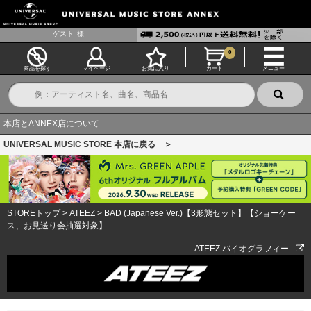
ゲスト
様
0
商品を探す
マイページ
お気に入り
カート
メニュー
本店とANNEX店について
UNIVERSAL MUSIC STORE 本店に戻る ＞
STOREトップ
>
ATEEZ
>
BAD (Japanese Ver.)【3形態セット】【ショーケー
ス、お見送り会抽選対象】
ATEEZ バイオグラフィー