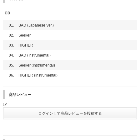
●フォトブック36P
CD
【初回盤B】
CD＋PHOTOBOOK
01.
BAD (Japanese Ver.)
●三方背ケース付き
●フォトブック36P
02.
Seeker
【通常盤】
03.
HIGHER
CD only
●ブックレット16P
04.
BAD (Instrumental)
ateez_showcase
05.
Seeker (Instrumental)
06.
HIGHER (Instrumental)
商品レビュー