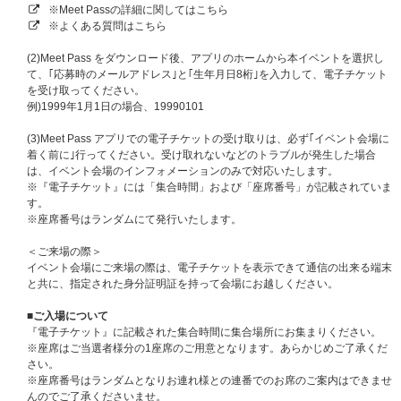
象】
※Meet Passの詳細に関してはこちら
BAD (Japanese Ver.)【初回フラッシュプライス盤】【ショーケース、
※よくある質問はこちら
お見送り会抽選対象】
BAD (Japanese Ver.)【メンバーソロ盤】【ショーケース、お見送り会
(2)Meet Pass をダウンロード後、アプリのホームから本イベントを選択し
抽選対象】
て、｢応募時のメールアドレス｣と｢生年月日8桁｣を入力して、電子チケット
※ATINY盤、メンバーソロ盤全8形態セットはATEEZ JAPAN OFFICIAL FAN
を受け取ってください。
CLUB会員様のみご購入いただけます。
例)1999年1月1日の場合、19990101
※必ず「ショーケース、お見送り会抽選対象商品」を選択してご購入くださ
い。通常商品をご購入いただく場合、抽選対象外になりますのでご注意くだ
(3)Meet Pass アプリでの電子チケットの受け取りは、必ず｢イベント会場に
さい。
着く前に｣行ってください。受け取れないなどのトラブルが発生した場合
※ご注文完了後の商品のキャンセル、返品、お支払い方法の変更、商品の変
は、イベント会場のインフォメーションのみで対応いたします。
更（数量も含む）は一切お受けできませんので、あらかじめご了承くださ
※『電子チケット』には「集合時間」および「座席番号」が記載されていま
い。
す。
※座席番号はランダムにて発行いたします。
■応募に関する注意事項
ショーケース、お見送り会抽選対象商品（ATINY盤、初回盤A、初回盤B、
＜ご来場の際＞
通常盤、フラッシュプライス盤、メンバーソロジャケット盤、3形態セッ
イベント会場にご来場の際は、電子チケットを表示できて通信の出来る端末
ト、8形態セットのいずれか1枚または1セット）のご予約（ご決済完了）と
と共に、指定された身分証明証を持って会場にお越しください。
同時に自動エントリーになり、お客様からの応募作業は必要ございません。
※CD 1枚の購入で1回の応募となり、購入回数、応募回数の制限はございま
■ご入場について
せん。おひとり様何回でもご購入、ご応募いただけます。
『電子チケット』に記載された集合時間に集合場所にお集まりください。
※セット商品をご購入の場合は枚数分に応じた応募口数になります。（3形
※座席はご当選者様分の1座席のご用意となります。あらかじめご了承くだ
態セット購入で3口、8形態セット購入で8口）
さい。
※ご購入時に「ショーケース、お見送り会抽選対象」と記載のある商品を選
※座席番号はランダムとなりお連れ様との連番でのお席のご案内はできませ
んでご購入ください。通常商品をご購入いただいても応募抽選の対象にはな
んのでご了承くださいませ。