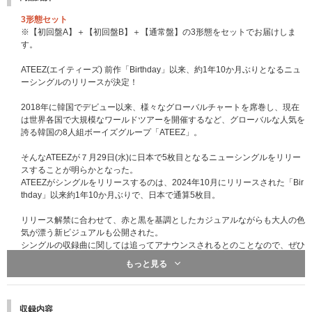
【3回目】
対象：メンバー別グッドタッチ会（全日程）、団体ハートタッチ会（全日
3形態セット
程）
※【初回盤A】＋【初回盤B】＋【通常盤】の3形態をセットでお届けしま
応募期間：
2026年8月10日（月）10:00～2026年8月17日（月）09:00
す。
当落発表：
2026年8月21日（金）20:00頃
【4回目】
ATEEZ(エイティーズ) 前作「Birthday」以来、約1年10か月ぶりとなるニュ
対象：スペシャル特典プレゼント企画！
ーシングルのリリースが決定！
応募期間：
2026年8月17日（月）10:00～2026年8月24日（月）09:00
当落発表：
2026年8月28日（金）20:00頃
2018年に韓国でデビュー以来、様々なグローバルチャートを席巻し、現在
は世界各国で大規模なワールドツアーを開催するなど、グローバルな人気を
※各回の締切間近などの時間帯によっては、繋がりにくい場合がございま
誇る韓国の8人組ボーイズグループ「ATEEZ」。
す。余裕を持ってご応募ください。
※上記応募期間以外はご応募いただけません。あらかじめご了承ください。
そんなATEEZが７月29日(水)に日本で5枚目となるニューシングルをリリー
※商品が届かない、受け取れない等の理由を含め、いかなる場合も上記応募
スすることが明らかとなった。
期間以外はご応募いただけません。あらかじめご了承ください。
ATEEZがシングルをリリースするのは、2024年10月にリリースされた「Bir
※オンラインショップにてご購入の方は、商品受取日と上記スケジュールを
thday」以来約1年10か月ぶりで、日本で通算5枚目。
必ずご自身でご確認の上、ご購入・ご応募ください。
リリース解禁に合わせて、赤と黒を基調としたカジュアルながらも大人の色
その他詳細はこちらをご確認ください。
気が漂う新ビジュアルも公開された。
シングルの収録曲に関しては追ってアナウンスされるとのことなので、ぜひ
※初回プレス分のみの封入特典となります。初回分終了後も商品ページの表
続報を楽しみに待とう。
もっと見る
記の変更はございません。ご了承ください。
【初回盤A】
CD＋PHOTOBOOK
●三方背ケース付き
収録内容