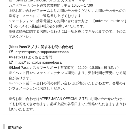
※イベント内容の詳細、注意事項は後日ご案内いたします。
UNIVERSAL MUSIC STORE カスタマーサポート
カスタマーサポート通常営業時間：平日 10:00～17:00
【B】スペシャル特典プレゼント企画！
上記お問い合わせフォームよりお問い合わせください。お問い合わせへのご
①宛名入りメンバー全員直筆サイン入りポスタープレゼント
返答は、メールにてご連絡差し上げております。
[当選人数] 8名（各メンバー1名）
スマートフォン・携帯電話からお問い合わせの方は、【universal-music.co.j
②メンバー全員直筆サイン入りポスタープレゼント
p】のドメイン受信許可設定をお願いいたします。
[当選人数] 22名
※抽選結果に関するお問い合わせには一切お答えできかねますので、予めご
③印字サイン&メッセージ入りフォトカードプレゼント（※希望メンバー選
了承ください。
択不可・未公開絵柄16種）
[当選人数] 各メンバー100名、合計800名
[Meet Passアプリに関するお問い合わせ]
https://tixplus.jp/support/meetpass/
■応募期間
■Meet Pass よくあるご質問
【A】オフラインイベントご招待、【B】スペシャル特典プレゼント企画！
https://faq.tixplus.jp/meetpass/
はそれぞれ応募期間が異なります。
※Meet Pass カスタマーサポート営業時間：11:00～18:00(土日祝除く)
【1回目】
※イベント日やシステムメンテナンス期間により、受付時間が変更になる場
対象：【ATEEZ JAPAN OFFICIAL FANCLUB会員限定】プレミアム団体サ
合があります。
イン会（全日程）
※イベント前日～当日の間のお問い合わせは対応いたしかねます。会場のイ
応募期間：
2026年7月28日（火）10:00～2026年8月3日（月）09:00
ンフォメーションにお越しください。
当落発表：
2026年8月7日（金）20:00頃
【2回目】
※各お問い合わせはATEEZ JAPAN OFFICIAL SITEにお問い合わせいただい
対象：メンバー別サイン会（全日程）、メンバー別グッドタッチ会（全日
てもお答えできかねます。必ず上記の各窓口までご連絡いただきますようお
程）、【ATEEZ JAPAN OFFICIAL FANCLUB会員限定】ATINY公式パパラッ
願いいたします。
チ会（全日程）
応募期間：
2026年8月3日（月）10:00～2026年8月10日（月）09:00
当落発表：
2026年8月14日（金）20:00頃
商品紹介