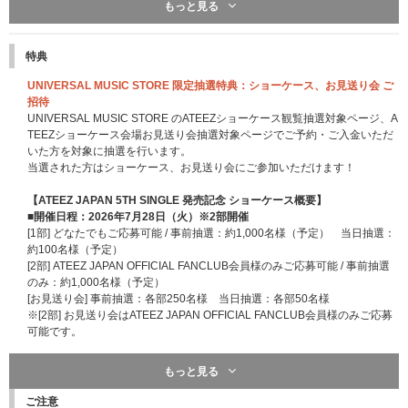
・1注文につき、3形態セットは2セットまで、メンバーソロ盤全8形態セッ
もっと見る
トは1セットまでご予約可能となります。ご注文を分けていただければ、何
度もご予約いただけます。また、他商品との同時梱包はできません。
・1注文につき、セット商品の注文数にかかわらずATEEZオリジナル配送箱
特典
は1箱となります。
・オリジナル配送箱は数に限りがあります。なくなり次第終了いたします。
UNIVERSAL MUSIC STORE 限定抽選特典：ショーケース、お見送り会 ご
・オリジナル配送箱のデザインは後日公開予定です。
招待
UNIVERSAL MUSIC STORE のATEEZショーケース観覧抽選対象ページ、A
TEEZショーケース会場お見送り会抽選対象ページでご予約・ご入金いただ
いた方を対象に抽選を行います。
当選された方はショーケース、お見送り会にご参加いただけます！
【ATEEZ JAPAN 5TH SINGLE 発売記念 ショーケース概要】
■開催日程：2026年7月28日（火）※2部開催
[1部] どなたでもご応募可能 / 事前抽選：約1,000名様（予定） 当日抽選：
約100名様（予定）
[2部] ATEEZ JAPAN OFFICIAL FANCLUB会員様のみご応募可能 / 事前抽選
のみ：約1,000名様（予定）
[お見送り会] 事前抽選：各部250名様 当日抽選：各部50名様
※[2部] お見送り会はATEEZ JAPAN OFFICIAL FANCLUB会員様のみご応募
可能です。
※当日抽選枠については、後日詳細発表いたします。
もっと見る
※会場レイアウトによりショーケース観覧については当選人数が増える場合
がございますので、あらかじめご了承ください。
ご注意