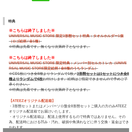
特典
※こちらは終了しました※
UNIVERSAL MUSIC STORE 限定3形態セット特典：タオルホルダー1個
（ロゴ絵柄 / 全1種）
※特典は先着です。無くなり次第終了となります。
※こちらは終了しました※
UNIVERSAL MUSIC STORE 限定特典：メンバー別セルカトレカ（UNIVE
RSAL MUSIC STORE限定絵柄 / 全8種のうちランダム）
※CD1枚につき全8種よりランダムで1枚／
3形態セットは1セットにつき全8
種よりランダムで4枚
お付けします。絵柄はご指定できませんので予めご了
承ください。
※特典は先着です。無くなり次第終了となります。
【ATEEZオリジナル配送箱】
・3形態セットまたはメンバーソロ盤全8形態セットご購入の方のみATEEZ
オリジナル配送箱でお届けいたします。
・オリジナル配送箱は、配送上使用するもので特典ではありません。その
為、配送時における凹み・汚れ、破損や角潰れなどに伴う交換・返金はでき
かねます。