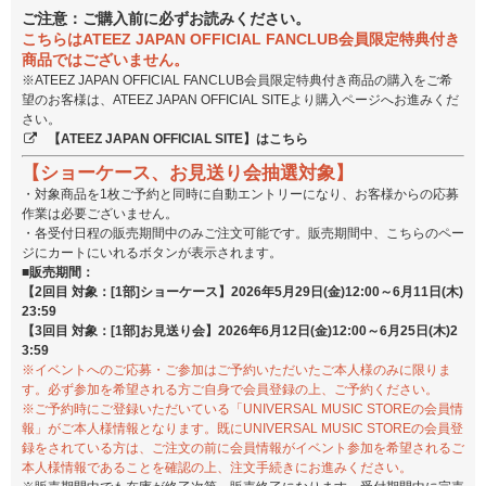
ご注意：ご購入前に必ずお読みください。
こちらはATEEZ JAPAN OFFICIAL FANCLUB会員限定特典付き
商品ではございません。
※ATEEZ JAPAN OFFICIAL FANCLUB会員限定特典付き商品の購入をご希
望のお客様は、ATEEZ JAPAN OFFICIAL SITEより購入ページへお進みくだ
さい。
【ATEEZ JAPAN OFFICIAL SITE】はこちら
【ショーケース、お見送り会抽選対象】
・対象商品を1枚ご予約と同時に自動エントリーになり、お客様からの応募
作業は必要ございません。
・各受付日程の販売期間中のみご注文可能です。販売期間中、こちらのペー
ジにカートにいれるボタンが表示されます。
■販売期間：
【2回目 対象：[1部]ショーケース】2026年5月29日(金)12:00～6月11日(木)
23:59
【3回目 対象：[1部]お見送り会】2026年6月12日(金)12:00～6月25日(木)2
3:59
※イベントへのご応募・ご参加はご予約いただいたご本人様のみに限りま
す。必ず参加を希望される方ご自身で会員登録の上、ご予約ください。
※ご予約時にご登録いただいている「UNIVERSAL MUSIC STOREの会員情
報」がご本人様情報となります。既にUNIVERSAL MUSIC STOREの会員登
録をされている方は、ご注文の前に会員情報がイベント参加を希望されるご
本人様情報であることを確認の上、注文手続きにお進みください。