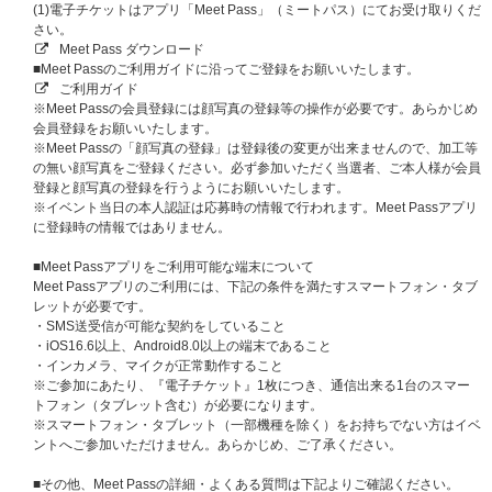
販売期間：
2026年6月12日（金）12:00～2026年6月25日（木）23:59
(1)電子チケットはアプリ「Meet Pass」（ミートパス）にてお受け取りくだ
当落通知：2026年7月7日（火）18:00以降
さい。
※[2部] お見送り会はATEEZ JAPAN OFFICIAL FANCLUB会員様のみご応募
Meet Pass ダウンロード
可能です。
■Meet Passのご利用ガイドに沿ってご登録をお願いいたします。
ご利用ガイド
※当落通知はUNIVERSAL MUSIC STOREのマイページにてご案内いたしま
※Meet Passの会員登録には顔写真の登録等の操作が必要です。あらかじめ
す。
会員登録をお願いいたします。
※対象応募期間内に応募対象商品をご予約、ご購入ください。
※Meet Passの「顔写真の登録」は登録後の変更が出来ませんので、加工等
※上記応募期間以外は応募対象商品をご予約、ご購入いただけません。あら
の無い顔写真をご登録ください。必ず参加いただく当選者、ご本人様が会員
かじめご了承ください。
登録と顔写真の登録を行うようにお願いいたします。
※締切間近などの時間帯によっては、繋がりにくい場合がございます。余裕
※イベント当日の本人認証は応募時の情報で行われます。Meet Passアプリ
を持ってご応募ください。
に登録時の情報ではありません。
※CD1枚ご購入につき、抽選に1口応募となります。（3形態セットをご購
入いただいた場合は、同日程へ3口の応募となります。）
■Meet Passアプリをご利用可能な端末について
※詳細の受付時間や参加時間は当選された方のみへのご案内となりますので
Meet Passアプリのご利用には、下記の条件を満たすスマートフォン・タブ
予めご了承ください。
レットが必要です。
・SMS送受信が可能な契約をしていること
■応募対象商品
・iOS16.6以上、Android8.0以上の端末であること
BAD (Japanese Ver.)【3形態セット】【ショーケース、お見送り会抽
・インカメラ、マイクが正常動作すること
選対象】
※ご参加にあたり、『電子チケット』1枚につき、通信出来る1台のスマー
BAD (Japanese Ver.)【初回盤A】【ショーケース、お見送り会抽選対
トフォン（タブレット含む）が必要になります。
象】
※スマートフォン・タブレット（一部機種を除く）をお持ちでない方はイベ
BAD (Japanese Ver.)【初回盤B】【ショーケース、お見送り会抽選対
ントへご参加いただけません。あらかじめ、ご了承ください。
象】
BAD (Japanese Ver.)【通常盤】【ショーケース、お見送り会抽選対
■その他、Meet Passの詳細・よくある質問は下記よりご確認ください。