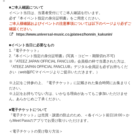
※お見送り会は各部ショーケースの終了後に実施いたします。
■ご本人確認について
■会場：都内某所
イベント当日は、当選者受付にてご本人確認を行います。
■イベント内容：スペシャルライブ＆トーク
必ず『本イベント指定の身分証明書』をご用意ください。
※集合時間と会場、お見送り会の抽選詳細・注意事項は、ご当選者の方にの
ご本人様確認およびイベントの注意事項については以下のページより必ずご
み後日ご案内いたします。
確認ください。
※お見送り会は各部終演後を予定しております。（合計2回実施・各部300
https://www.universal-music.co.jp/ateez/honnin_kakunin/
名様）
※お見送り会の抽選はショーケースに当選されていない方でも応募が可能で
■イベント当日に必要なもの
す。
1.『電子チケット』
※ショーケースへは「座席指定」でご参加いただく予定となります。
2.『本イベント指定の身分証明書』(写真・コピー・期限切れ不可)
※『ATEEZ JAPAN OFFICIAL FANCLUB』会員様の枠で当選された方は、
■抽選スケジュール
『ATEEZ JAPAN OFFICIAL FANCLUB』デジタル会員証も必ずお持ちくだ
【1回目】
さい（web版FCマイページよりご提示いただきます。）
対象：[2部] ショーケース
販売期間：
2026年5月13日（水）18:00～2026年5月28日（木）23:59
※上記をご持参の上、『電子チケット』に記載された集合時間にお集まりく
当落通知：2026年6月9日（火）18:00以降
ださい。
※ATEEZ JAPAN OFFICIAL FANCLUB会員様のみお申し込み対象となりま
※上記をお持ちでない方は、いかなる理由があってもご参加いただけませ
す。
ん。あらかじめご了承ください。
【2回目】
対象：[1部] ショーケース
■電子チケットについて
販売期間：
2026年5月29日（金）12:00～2026年6月11日（木）23:59
『電子チケット』は売買・譲渡の防止のため、＜各イベント前日18:00＞か
当落通知：2026年6月23日（火）18:00以降
らMeet Passのアプリでお受け取りいただけます。
【3回目】
対象：[1部] お見送り会、[2部] お見送り会
＜電子チケットの受け取り方法＞