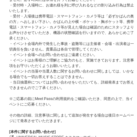
★2026年10月2日（金）東京都内
・受付時・入場時に、お連れ様を列に呼び入れるなどの割り込み行為は禁止
★2026年10月3日（土）東京都内
いたします。
※第一弾オフラインイベントと同日・同会場での実施となります。
・受付・入場後は携帯電話・スマートフォン・カメラ等は「必ずかばんの奥
※大阪会場は、前半メンバー：SEONGHWA・YEOSANG・SAN・WOOYO
の方」へおしまい下さい。かばんの上や横・ポケット・胸ポケット等、携帯
UNG、後半メンバー：HONGJOONG・YUNHO・MINGI・JONGHOにわか
電話・スマートフォン・カメラ等が見えた場合は確認のためにスタッフより
れての実施となります。
お声かけさせていただき、機器の状態確認を行いますので、あらかじめご了
②
【ATEEZ JAPAN OFFICIAL FANCLUB会員限定】
プレミアム団体サイン
承ください。
会
・イベント会場内外で発生した事故・盗難等には主催者・会場・出演者は一
[当選人数] 東京・大阪共通：各日程60名、合計180名
切責任を負いません。貴重品は各自で管理してください。
③メンバー別サイン会（※希望メンバー選択可）
・イベント会場へのお問い合わせはご遠慮ください。
[当選人数] 東京・大阪共通：各日程400名（各日程：各メンバー50名）、合
・イベントはお客様のご理解とご協力のもと、実施できております。注意事
計1,200名
項をお守りいただくようお願いいたします。
④メンバー別グッドタッチ会（※希望メンバー選択不可・撮影OK！）
・イベントの当落や当選人数に関するお問い合わせに関しましては、いかな
[当選人数] 東京・大阪共通：各日程960名（各日程：各メンバー120名）、
る場合でも一切お答えすることはできません。
合計2,880名
・当日抽選枠についてはお問い合わせをいただいても、詳細発表までお答え
⑤団体ハートタッチ会（撮影OK！）
できませんのでご了承ください。
[当選人数] 東京・大阪共通：各日程400名、合計1,200名
⑥
【ATEEZ JAPAN OFFICIAL FANCLUB会員限定】
ATINY公式パパラッチ会
※ご応募の前にMeet Passの利用規約をご確認いただき、同意の上で、当イ
（撮影OK！）
ベントにご応募ください。
[当選人数]
＜シリアルナンバーでの事前抽選枠＞東京・大阪共通：各日程150名、合計
その他の詳細、注意事項に関しまして追加が発生する場合は後日ホームペー
450名
ジにて発表させていただきます。
＜当日抽選枠＞東京・大阪共通：各日程50名、合計150名
[本件に関するお問い合わせ]