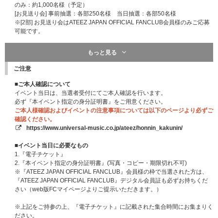
のみ：約1,000名様（予定）
[お見送り会] 事前抽選：各部250名様 当日抽選：各部50名様
※[2部] お見送り会はATEEZ JAPAN OFFICIAL FANCLUB会員様のみご応募
可能です。
※当日抽選枠については、後日詳細発表いたします。
もっと見る
※会場レイアウトによりショーケース観覧については当選人数が増える場合
がございますので、あらかじめご了承ください。
ご注意
※お見送り会は各部ショーケースの終了後に実施いたします。
■ご本人確認について
■会場：都内某所
イベント当日は、当選者受付にてご本人確認を行います。
■イベント内容：スペシャルライブ＆トーク
必ず『本イベント指定の身分証明書』をご用意ください。
※集合時間と会場、お見送り会の抽選詳細・注意事項は、ご当選者の方にの
ご本人様確認およびイベントの注意事項については以下のページより必ずご
み後日ご案内いたします。
確認ください。
※お見送り会は各部終演後を予定しております。（合計2回実施・各部300
https://www.universal-music.co.jp/ateez/honnin_kakunin/
名様）
※お見送り会の抽選はショーケースに当選されていない方でも応募が可能で
■イベント当日に必要なもの
す。
1.『電子チケット』
※ショーケースへは「座席指定」でご参加いただく予定となります。
2.『本イベント指定の身分証明書』(写真・コピー・期限切れ不可)
※『ATEEZ JAPAN OFFICIAL FANCLUB』会員様の枠で当選された方は、
■抽選スケジュール
『ATEEZ JAPAN OFFICIAL FANCLUB』デジタル会員証も必ずお持ちくだ
【1回目】
さい（web版FCマイページよりご提示いただきます。）
対象：[2部] ショーケース
販売期間：
2026年5月13日（水）18:00～2026年5月28日（木）23:59
※上記をご持参の上、『電子チケット』に記載された集合時間にお集まりく
当落通知：2026年6月9日（火）18:00以降
ださい。