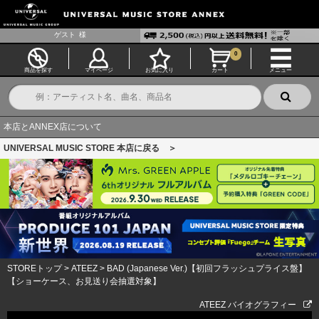
ゲスト
様
0
商品を探す
マイページ
お気に入り
カート
メニュー
本店とANNEX店について
UNIVERSAL MUSIC STORE 本店に戻る ＞
STOREトップ
>
ATEEZ
>
BAD (Japanese Ver.)【初回フラッシュプライス盤】
【ショーケース、お見送り会抽選対象】
ATEEZ バイオグラフィー