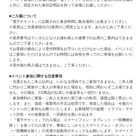
ト、8形態セットのいずれか1枚または1セット）のご予約（ご決済完了）と
と共に、指定された身分証明証を持って会場にお越しください。
同時に自動エントリーになり、お客様からの応募作業は必要ございません。
※CD 1枚の購入で1回の応募となり、購入回数、応募回数の制限はございま
■ご入場について
せん。おひとり様何回でもご購入、ご応募いただけます。
『電子チケット』に記載された集合時間に集合場所にお集まりください。
※セット商品をご購入の場合は枚数分に応じた応募口数になります。（3形
※座席はご当選者様分の1座席のご用意となります。あらかじめご了承くだ
態セット購入で3口、8形態セット購入で8口）
さい。
※ご購入時に「ショーケース、お見送り会抽選対象」と記載のある商品を選
※座席番号はランダムとなりお連れ様との連番でのお席のご案内はできませ
んでご購入ください。通常商品をご購入いただいても応募抽選の対象にはな
んのでご了承くださいませ。
りません。
※お客様の都合により受付時間をお守りいただけなかった場合、イベントに
※コンビニ決済の場合、対象期間内にご入金まで完了した場合のみ応募完了
はご参加いただけませんのでお時間には余裕を持ってのご来場をお願いいた
となります。
します。
※クレジットカード、携帯キャリア決済をご利用いただいたお客様は、期間
※受付後の再入場はできません。ご了承ください。
内に注文完了いただければ、抽選お申込みの対象となります。
※お支払方法は、クレジットカード、携帯キャリア決済（auかんたん決済
■イベント参加に関する注意事項
／au WALLET、ソフトバンクまとめて支払い・ワイモバイルまとめて支払
・当選されたご本人以外は、いかなる理由でもご参加できません。ご本人様
い、d払い）、コンビニ前払いのみとなります。
に代わりご家族やご友人が来場された場合も、理由に関わらずご入場できま
※クレジットカード、携帯キャリア決済をお支払い方法として選択された場
せん。その場合、CD商品の払戻しや返金等も一切行いません。
合、予約注文時に決済サービスの提供事業者に対し与信照会を行いますが、
・参加権利のご家族・ご友人を含めた第三者への転売、譲渡は固く禁止いた
予約注文時点から商品の発売日まで一定以上の期間があるとき、ご注文商品
します。また、偽造・複製等の不正は犯罪です。発覚した場合は、今後のイ
の出荷時よりも前に再度与信照会を行う場合がございます。
ベントへのご参加をお断りいたします。お客様間での盗難・トラブル・チケ
※再与信照会でエラーとなった場合、当社より他のお支払い方法をご案内さ
ット詐欺・その他事故等、一切責任を負いかねます。
せていただく場合がございますが、このとき変更後のお支払い方法で必要と
・『電子チケット』での入場は、スマートフォン・タブレット（一部機種を
なる手数料はお客様のご負担となります。また、支払い方法の変更および手
除く）を使っての入場です。事前にしっかりとスマートフォン・タブレット
数料の発生を理由とした注文のキャンセルは承りかねます。あらかじめご了
（一部機種を除く）の充電や起動等のチェックをお願いします。スマートフ