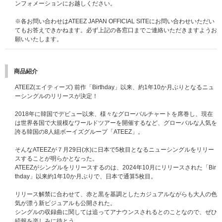
応募期間：
2026年8月10日（月）10:00～2026年8月17日（月）09:00
ンフォメーションにお越しください。
当落発表：
2026年8月21日（金）20:00頃
【4回目】
※各お問い合わせはATEEZ JAPAN OFFICIAL SITEにお問い合わせいただい
対象：スペシャル特典プレゼント企画！
てもお答えできかねます。必ず上記の各窓口までご連絡いただきますようお
応募期間：
2026年8月17日（月）10:00～2026年8月24日（月）09:00
願いいたします。
当落発表：
2026年8月28日（金）20:00頃
※各回の締切間近などの時間帯によっては、繋がりにくい場合がございま
商品紹介
す。余裕を持ってご応募ください。
※上記応募期間以外はご応募いただけません。あらかじめご了承ください。
ATEEZ(エイティーズ) 前作「Birthday」以来、約1年10か月ぶりとなるニュ
※商品が届かない、受け取れない等の理由を含め、いかなる場合も上記応募
ーシングルのリリースが決定！
期間以外はご応募いただけません。あらかじめご了承ください。
※オンラインショップにてご購入の方は、商品受取日と上記スケジュールを
2018年に韓国でデビュー以来、様々なグローバルチャートを席巻し、現在
必ずご自身でご確認の上、ご購入・ご応募ください。
は世界各国で大規模なワールドツアーを開催するなど、グローバルな人気を
誇る韓国の8人組ボーイズグループ「ATEEZ」。
その他詳細はこちらをご確認ください。
そんなATEEZが７月29日(水)に日本で5枚目となるニューシングルをリリー
※初回プレス分のみの封入特典となります。初回分終了後も商品ページの表
スすることが明らかとなった。
記の変更はございません。ご了承ください。
ATEEZがシングルをリリースするのは、2024年10月にリリースされた「Bir
thday」以来約1年10か月ぶりで、日本で通算5枚目。
リリース解禁に合わせて、赤と黒を基調としたカジュアルながらも大人の色
気が漂う新ビジュアルも公開された。
シングルの収録曲に関しては追ってアナウンスされるとのことなので、ぜひ
続報を楽しみに待とう。