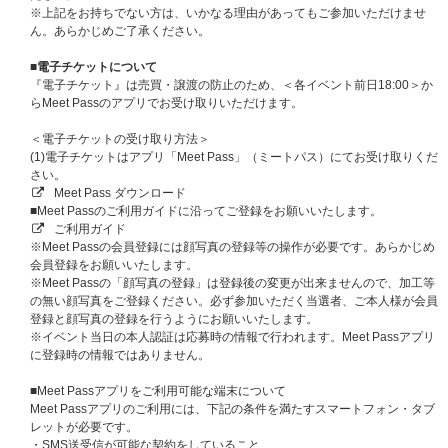
※ATEEZ JAPAN OFFICIAL FANCLUB会員様のみお申し込み対象となりま
※上記をお持ちでない方は、いかなる理由があってもご参加いただけませ
す。
ん。あらかじめご了承ください。
【2回目】
対象：[1部] ショーケース
■電子チケットについて
販売期間：
2026年5月29日（金）12:00～2026年6月11日（木）23:59
『電子チケット』は売買・譲渡の防止のため、＜各イベント前日18:00＞か
当落通知：2026年6月23日（火）18:00以降
らMeet Passのアプリでお受け取りいただけます。
【3回目】
対象：[1部] お見送り会、[2部] お見送り会
＜電子チケットの受け取り方法＞
販売期間：
2026年6月12日（金）12:00～2026年6月25日（木）23:59
(1)電子チケットはアプリ「Meet Pass」（ミートパス）にてお受け取りくだ
当落通知：2026年7月7日（火）18:00以降
さい。
※[2部] お見送り会はATEEZ JAPAN OFFICIAL FANCLUB会員様のみご応募
Meet Pass ダウンロード
可能です。
■Meet Passのご利用ガイドに沿ってご登録をお願いいたします。
ご利用ガイド
※当落通知はUNIVERSAL MUSIC STOREのマイページにてご案内いたしま
※Meet Passの会員登録には顔写真の登録等の操作が必要です。あらかじめ
す。
会員登録をお願いいたします。
※対象応募期間内に応募対象商品をご予約、ご購入ください。
※Meet Passの「顔写真の登録」は登録後の変更が出来ませんので、加工等
※上記応募期間以外は応募対象商品をご予約、ご購入いただけません。あら
の無い顔写真をご登録ください。必ず参加いただく当選者、ご本人様が会員
かじめご了承ください。
登録と顔写真の登録を行うようにお願いいたします。
※締切間近などの時間帯によっては、繋がりにくい場合がございます。余裕
※イベント当日の本人認証は応募時の情報で行われます。Meet Passアプリ
を持ってご応募ください。
に登録時の情報ではありません。
※CD1枚ご購入につき、抽選に1口応募となります。（3形態セットをご購
入いただいた場合は、同日程へ3口の応募となります。）
■Meet Passアプリをご利用可能な端末について
※詳細の受付時間や参加時間は当選された方のみへのご案内となりますので
Meet Passアプリのご利用には、下記の条件を満たすスマートフォン・タブ
予めご了承ください。
レットが必要です。
・SMS送受信が可能な契約をしていること