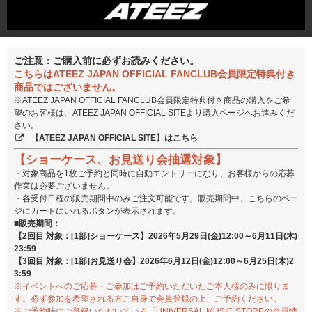
ご注意：ご購入前に必ずお読みください。
こちらはATEEZ JAPAN OFFICIAL FANCLUB会員限定特典付き
商品ではございません。
※ATEEZ JAPAN OFFICIAL FANCLUB会員限定特典付き商品の購入をご希
望のお客様は、ATEEZ JAPAN OFFICIAL SITEより購入ページへお進みくだ
さい。
【ATEEZ JAPAN OFFICIAL SITE】はこちら
【ショーケース、お見送り会抽選対象】
・対象商品を1枚ご予約と同時に自動エントリーになり、お客様からの応募
作業は必要ございません。
・各受付日程の販売期間中のみご注文可能です。販売期間中、こちらのペー
ジにカートにいれるボタンが表示されます。
■販売期間：
【2回目 対象：[1部]ショーケース】2026年5月29日(金)12:00～6月11日(木)
23:59
【3回目 対象：[1部]お見送り会】2026年6月12日(金)12:00～6月25日(木)2
3:59
※イベントへのご応募・ご参加はご予約いただいたご本人様のみに限りま
す。必ず参加を希望される方ご自身で会員登録の上、ご予約ください。
※ご予約時にご登録いただいている「UNIVERSAL MUSIC STOREの会員情