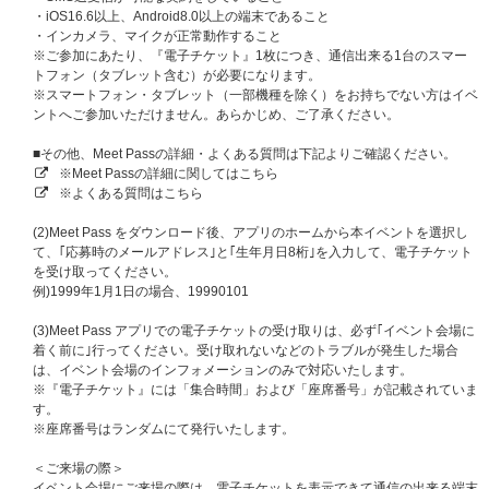
■応募対象商品
・iOS16.6以上、Android8.0以上の端末であること
BAD (Japanese Ver.)【3形態セット】【ショーケース、お見送り会抽
・インカメラ、マイクが正常動作すること
選対象】
※ご参加にあたり、『電子チケット』1枚につき、通信出来る1台のスマー
BAD (Japanese Ver.)【初回盤A】【ショーケース、お見送り会抽選対
トフォン（タブレット含む）が必要になります。
象】
※スマートフォン・タブレット（一部機種を除く）をお持ちでない方はイベ
BAD (Japanese Ver.)【初回盤B】【ショーケース、お見送り会抽選対
ントへご参加いただけません。あらかじめ、ご了承ください。
象】
BAD (Japanese Ver.)【通常盤】【ショーケース、お見送り会抽選対
■その他、Meet Passの詳細・よくある質問は下記よりご確認ください。
象】
※Meet Passの詳細に関してはこちら
BAD (Japanese Ver.)【初回フラッシュプライス盤】【ショーケース、
※よくある質問はこちら
お見送り会抽選対象】
BAD (Japanese Ver.)【メンバーソロ盤】【ショーケース、お見送り会
(2)Meet Pass をダウンロード後、アプリのホームから本イベントを選択し
抽選対象】
て、｢応募時のメールアドレス｣と｢生年月日8桁｣を入力して、電子チケット
※ATINY盤、メンバーソロ盤全8形態セットはATEEZ JAPAN OFFICIAL FAN
を受け取ってください。
CLUB会員様のみご購入いただけます。
例)1999年1月1日の場合、19990101
※必ず「ショーケース、お見送り会抽選対象商品」を選択してご購入くださ
い。通常商品をご購入いただく場合、抽選対象外になりますのでご注意くだ
(3)Meet Pass アプリでの電子チケットの受け取りは、必ず｢イベント会場に
さい。
着く前に｣行ってください。受け取れないなどのトラブルが発生した場合
※ご注文完了後の商品のキャンセル、返品、お支払い方法の変更、商品の変
は、イベント会場のインフォメーションのみで対応いたします。
更（数量も含む）は一切お受けできませんので、あらかじめご了承くださ
※『電子チケット』には「集合時間」および「座席番号」が記載されていま
い。
す。
※座席番号はランダムにて発行いたします。
■応募に関する注意事項
ショーケース、お見送り会抽選対象商品（ATINY盤、初回盤A、初回盤B、
＜ご来場の際＞
通常盤、フラッシュプライス盤、メンバーソロジャケット盤、3形態セッ
イベント会場にご来場の際は、電子チケットを表示できて通信の出来る端末