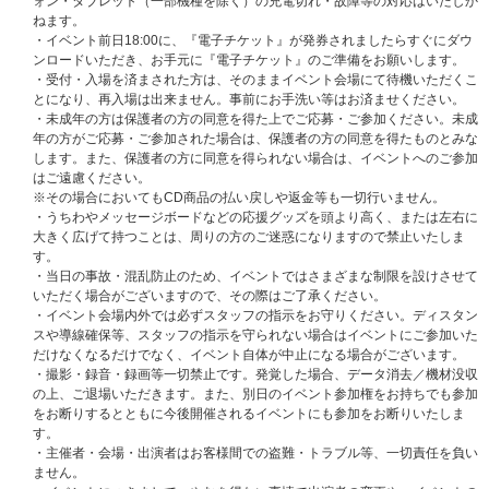
承ください。
ォン・タブレット（一部機種を除く）の充電切れ・故障等の対応はいたしか
※ご購入の際、イベントに参加を希望されるご本人様のお名前で必ずご入力
ねます。
ください。なお、注文完了後、お名前の変更はできませんので、あらかじめ
・イベント前日18:00に、『電子チケット』が発券されましたらすぐにダウ
ご了承ください。
ンロードいただき、お手元に『電子チケット』のご準備をお願いします。
※ATEEZ JAPAN OFFICIAL FANCLUB対象ページにてご購入いただく方
・受付・入場を済まされた方は、そのままイベント会場にて待機いただくこ
は、ATEEZ JAPAN OFFICIAL FANCLUBのご登録情報とUNIVERSAL MUSI
とになり、再入場は出来ません。事前にお手洗い等はお済ませください。
C STOREでご購入時のご登録情報が一致をするようにご登録ください。
・未成年の方は保護者の方の同意を得た上でご応募・ご参加ください。未成
ご登録情報が一致しない場合、お申し込みが無効・落選となる場合がござい
年の方がご応募・ご参加された場合は、保護者の方の同意を得たものとみな
ますのでご注意ください。
します。また、保護者の方に同意を得られない場合は、イベントへのご参加
はご遠慮ください。
イベントの参加方法、および詳細はこちらをご確認ください。
※その場合においてもCD商品の払い戻しや返金等も一切行いません。
・うちわやメッセージボードなどの応援グッズを頭より高く、または左右に
封入特典：メンバー別セルカトレカ（初回フラッシュプライス盤限定絵柄 /
大きく広げて持つことは、周りの方のご迷惑になりますので禁止いたしま
未公開セルカ全8種よりランダム1枚封入）
す。
・当日の事故・混乱防止のため、イベントではさまざまな制限を設けさせて
初回生産分封入特典：応募抽選特典（シリアルナンバー）
いただく場合がございますので、その際はご了承ください。
・イベント会場内外では必ずスタッフの指示をお守りください。ディスタン
【ATEEZ JAPAN 5TH SINGLEシリアルナンバー特典 概要】
（※2026/7/3
スや導線確保等、スタッフの指示を守られない場合はイベントにご参加いた
更新）
だけなくなるだけでなく、イベント自体が中止になる場合がございます。
・撮影・録音・録画等一切禁止です。発覚した場合、データ消去／機材没収
【A】ATEEZ JAPAN 5TH SINGLE発売記念オフラインイベント 第二弾 内
の上、ご退場いただきます。また、別日のイベント参加権をお持ちでも参加
容・当選人数
をお断りするとともに今後開催されるイベントにも参加をお断りいたしま
★2026年9月5日（土）大阪市内
す。
★2026年10月2日（金）東京都内
・主催者・会場・出演者はお客様間での盗難・トラブル等、一切責任を負い
★2026年10月3日（土）東京都内
ません。