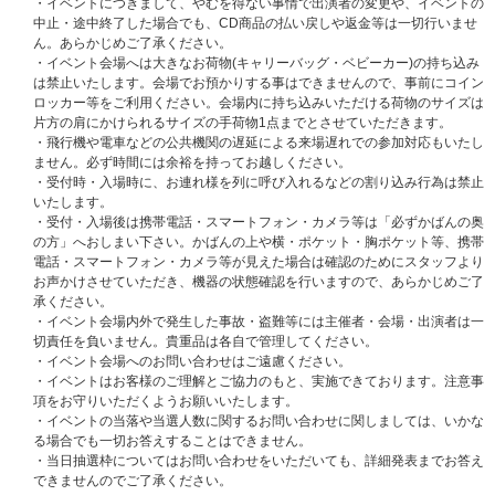
※第一弾オフラインイベントと同日・同会場での実施となります。
・イベントにつきまして、やむを得ない事情で出演者の変更や、イベントの
※大阪会場は、前半メンバー：SEONGHWA・YEOSANG・SAN・WOOYO
中止・途中終了した場合でも、CD商品の払い戻しや返金等は一切行いませ
UNG、後半メンバー：HONGJOONG・YUNHO・MINGI・JONGHOにわか
ん。あらかじめご了承ください。
れての実施となります。
・イベント会場へは大きなお荷物(キャリーバッグ・ベビーカー)の持ち込み
②
【ATEEZ JAPAN OFFICIAL FANCLUB会員限定】
プレミアム団体サイン
は禁止いたします。会場でお預かりする事はできませんので、事前にコイン
会
ロッカー等をご利用ください。会場内に持ち込みいただける荷物のサイズは
[当選人数] 東京・大阪共通：各日程60名、合計180名
片方の肩にかけられるサイズの手荷物1点までとさせていただきます。
③メンバー別サイン会（※希望メンバー選択可）
・飛行機や電車などの公共機関の遅延による来場遅れでの参加対応もいたし
[当選人数] 東京・大阪共通：各日程400名（各日程：各メンバー50名）、合
ません。必ず時間には余裕を持ってお越しください。
計1,200名
・受付時・入場時に、お連れ様を列に呼び入れるなどの割り込み行為は禁止
④メンバー別グッドタッチ会（※希望メンバー選択不可・撮影OK！）
いたします。
[当選人数] 東京・大阪共通：各日程960名（各日程：各メンバー120名）、
・受付・入場後は携帯電話・スマートフォン・カメラ等は「必ずかばんの奥
合計2,880名
の方」へおしまい下さい。かばんの上や横・ポケット・胸ポケット等、携帯
⑤団体ハートタッチ会（撮影OK！）
電話・スマートフォン・カメラ等が見えた場合は確認のためにスタッフより
[当選人数] 東京・大阪共通：各日程400名、合計1,200名
お声かけさせていただき、機器の状態確認を行いますので、あらかじめご了
⑥
【ATEEZ JAPAN OFFICIAL FANCLUB会員限定】
ATINY公式パパラッチ会
承ください。
（撮影OK！）
・イベント会場内外で発生した事故・盗難等には主催者・会場・出演者は一
[当選人数]
切責任を負いません。貴重品は各自で管理してください。
＜シリアルナンバーでの事前抽選枠＞東京・大阪共通：各日程150名、合計
・イベント会場へのお問い合わせはご遠慮ください。
450名
・イベントはお客様のご理解とご協力のもと、実施できております。注意事
＜当日抽選枠＞東京・大阪共通：各日程50名、合計150名
項をお守りいただくようお願いいたします。
・イベントの当落や当選人数に関するお問い合わせに関しましては、いかな
※イベント内容の詳細、注意事項は後日ご案内いたします。
る場合でも一切お答えすることはできません。
・当日抽選枠についてはお問い合わせをいただいても、詳細発表までお答え
【B】スペシャル特典プレゼント企画！
できませんのでご了承ください。