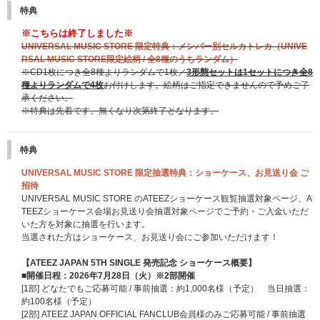
特典
※こちらは終了しました※
UNIVERSAL MUSIC STORE 限定特典：メンバー別セルカトレカ（UNIVE
RSAL MUSIC STORE限定絵柄 / 全8種のうちランダム）
※CD1枚につき全8種よりランダムで1枚／
3形態セットは1セットにつき全8
種よりランダムで4枚
お付けします。絵柄はご指定できませんので予めご了
承ください。
※特典は先着です。無くなり次第終了となります。
特典
UNIVERSAL MUSIC STORE 限定抽選特典：ショーケース、お見送り会 ご
招待
UNIVERSAL MUSIC STORE のATEEZショーケース観覧抽選対象ページ、A
TEEZショーケース会場お見送り会抽選対象ページでご予約・ご入金いただ
いた方を対象に抽選を行います。
当選された方はショーケース、お見送り会にご参加いただけます！
【ATEEZ JAPAN 5TH SINGLE 発売記念 ショーケース概要】
■開催日程：2026年7月28日（火）※2部開催
[1部] どなたでもご応募可能 / 事前抽選：約1,000名様（予定） 当日抽選：
約100名様（予定）
[2部] ATEEZ JAPAN OFFICIAL FANCLUB会員様のみご応募可能 / 事前抽選