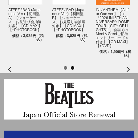
ATEEZ / BAD (Japa
ATEEZ / BAD (Japa
INI / ANTHEM【All f
nese Ver.)【初回盤
nese Ver.)【初回盤
or One ver.】【＜
A】【ショーケー
B】【ショーケー
『2026 INI 5TH AN
ス、お見送り会抽選
ス、お見送り会抽選
NIVERSARY DOME
対象】【CD MAXI】
対象】【CD MAXI】
TOUR［CITY OF LI
【+PHOTOBOOK】
【+PHOTOBOOK】
GHTS］』会場での
税
Meet＆Greetご招待
）
価格：3,025円（税
価格：3,025円（税
エントリーコード＞
込）
込）
付き】【CD MAXI】
【+DVD】
価格：1,900円（税
込）