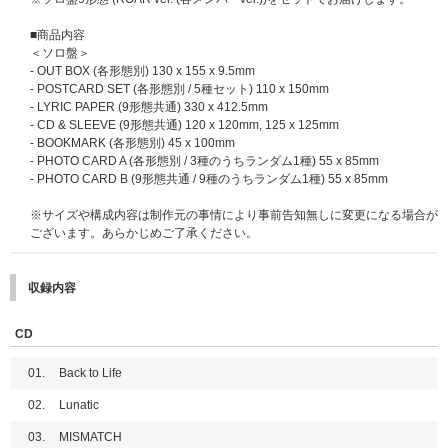
絵柄はそれぞれ異なります。
■応募期間
■商品内容
さらに、今回も特別なプレゼントをご用意！
2025年10月28日(火)11:00～2026年1月13日(火)10:59まで(全4回)
＜ソロ盤＞
ラッキードローイベント限定絵柄「メンバー別フォトカード」に加え、各メ
※イベントによって応募期間が異なります。参加を希望するイベントの応募
- OUT BOX (各形態別) 130 x 155 x 9.5mm
ンバーの「直筆サイン入りフォトカード」を抽選でプレゼントいたします！
対象期間内にご応募ください｡
- POSTCARD SET (各形態別 / 5種セット) 110 x 150mm
※「直筆サイン入りフォトカード」のメンバーはランダムとなります。
- LYRIC PAPER (9形態共通) 330 x 412.5mm
※直筆サインはストア別第2弾ラッキードローイベント限定絵柄「メンバー
■応募スケジュール
(※2025/10/29更新：応募スケジュールに一部変更がご
- CD & SLEEVE (9形態共通) 120 x 120mm, 125 x 125mm
別フォトカード」にお入れいたします。
ざいました。)
- BOOKMARK (各形態別) 45 x 100mm
※「直筆サイン入りメンバー別フォトカード」は、&TEAM Weverse Shop
【1回目】2025年10月28日(火)11:00～11月3日(月)10:59 当落発表：11月6
- PHOTO CARD A (各形態別 / 3種のうちランダム1種) 55 x 85mm
で各メンバー25名様(合計225名様)、UNIVERSAL MUSIC STOREで各メン
日(木)18:00頃
- PHOTO CARD B (9形態共通 / 9種のうちランダム1種) 55 x 85mm
バー25名様(合計225名様)に抽選でプレゼントいたします。
【2回目】2025年11月3日(月)11:00～11月11日(火)10:59 当落発表：11月1
4日(金)18:00頃
※サイズや構成内容は制作元の事情により事前告知無しに変更になる場合が
※「メンバー別フォトカード」または「手書きデコプリントフォトカード」
※オフラインイベント愛知会場は2回目で最終応募になります。
ございます。あらかじめご了承ください。
は商品と同梱発送でお届けいたします。発送の日程は変更になる場合がござ
【3回目】2025年11月11日(火)11:00～11月25日(火)10:59 当落発表：11月
います。あらかじめご了承ください。
28日(金)18:00頃
※「手書きデコプリントフォトカード」ご当選の方には、「メンバー別フォ
※オフラインイベント京都会場、オンラインイベント、サイン入り告知ポス
収録内容
トカード」のお渡しはございません。
タープレゼントは3回目で最終応募になります。
※「手書きデコプリントフォトカード」と「メンバー別フォトカード」のメ
【4回目】2025年11月25日(火)11:00～2026年1月13日(火)10:59 当落発
CD
ンバー絵柄は同じものになります。
表：2026年1月16日(金)18:00頃
※ラッキードローイベントプレゼント用の各カードには数に限りがございま
すので、対象期間中であっても予定数量に達し次第、早期にプレゼント配布
■メンバーオフラインイベント(各会場でメンバーに直接会えるイベントにご
01.
Back to Life
が終了する場合がありますので、あらかじめご了承ください。
参加いただけます)
02.
Lunatic
※下記ラッキードローイベント期間内のご予約分が対象です。
●特典会内容
※「手書きデコプリントフォトカード」のメンバー直筆メッセージやイラス
①ミニトークステージ + メンバー個別トーク & ハイタッチ会
03.
MISMATCH
トのデザインはプリント(印刷)となります。
②ミニトークステージ + メンバー個別2ショット撮影会(スマートフォン使