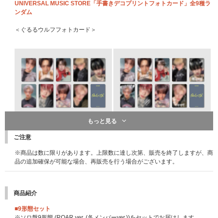
※特典の絵柄は後日お知らせいたします。
UNIVERSAL MUSIC STORE「手書きデコプリントフォトカード」全9種ラ
ンダム
＜ぐるるウルフフォトカード＞
※こちらは終了しました※
もっと見る
先着特典：応募抽選用シリアルナンバー
【ラッキードローイベント概要】
一般盤、ソロ盤、Photocard Box (Mini CD-R ver.)のいずれかのCD1枚ご購
ご注意
ラッキードローイベント対象商品を&TEAM Weverse ShopまたはUNIVERS
入につき「応募抽選用シリアルナンバー」を1つ差し上げます。
※商品は数に限りがあります。上限数に達し次第、販売を終了しますが、商
AL MUSIC STOREで下記期間内にご予約・ご購入のお客様に先着で、2スト
※3形態セット購入の場合は「応募抽選用シリアルナンバー」を3点、9形態
品の追加確保が可能な場合、再販売を行う場合がございます。
アともにCD1枚につき第1弾とは異なるラッキードローイベント限定絵柄
セットの場合は9点、12形態セットの場合は12点差し上げます。
「メンバー別フォトカード」を全9種のうちランダムで1枚プレゼントいた
※「応募抽選用シリアルナンバー」は商品と同梱してお送りいたします｡CD
します。また、商品出荷時にランダムで、ラッキードローイベント限定絵柄
(商品)本体には封入されておりませんのでご注意ください｡
「メンバー別フォトカード」に代わり、メンバーの直筆メッセージやイラス
※「応募抽選用シリアルナンバー」は先着です。無くなり次第予告なく配布
商品紹介
トをデザインしたラッキードローイベント限定絵柄「手書きデコプリント入
終了になります。
りメンバー別フォトカード」1枚(全9種)をランダムでお届けいたします。
■9形態セット
※&TEAM Weverse ShopとUNIVERSAL MUSIC STOREのフォトカードの
【&TEAM KR 1st Mini Album 'Back to Life'シリアルナンバー特典 概要】
※ソロ盤9形態 (ROAR ver. (各メンバーver.))をセットでお届けします。