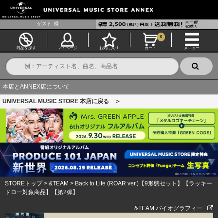
ゲスト
様
0
商品を探す
マイページ
お気に入り
カート
メニュー
本店とANNEX店について
UNIVERSAL MUSIC STORE 本店に戻る ＞
STOREトップ
>
&TEAM
>
Back to Life (ROAR ver.)【9形態セット】【ラッキー
ドロー対象商品】【第2弾】
&TEAM バイオグラフィー