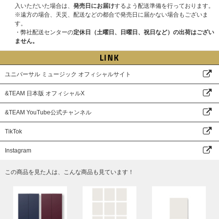
入いただいた場合は、
発売日にお届け
するよう配送準備を行っております。
※CD1枚の購入で1口の応募となり、購入枚数、応募回数の制限はございま
※遠方の場合、天災、配送などの都合で発売日に届かない場合もございま
せん。お一人様何回でもご購入、ご応募いただけます。
※2025年12月13日(土)はK、JO以外のその他7名での実施となります。
す。
※セット商品をご購入の場合は枚数分に応じた応募口数になります。(3形態
・弊社配送センターの
定休日（土曜日、日曜日、祝日など）の出荷はござい
セット購入で3口、ソロ盤9形態セットで9口)
●開催日程
ません。
※「直筆サイン入りメンバー別フォトカード」がご当選された方には、「手
2025年12月13日(土)
書きデコプリントフォトカード」または「メンバー別フォトカード」に加
●特典会内容
LINK
え、「直筆サイン入りメンバー別フォトカード」をお渡しいたします。
①メンバー個別オンラインサイン会
※いかなる場合も、当落についてはお問い合わせいただいてもお答えいたし
②メンバー個別オンライントーク
ユニバーサル ミュージック オフィシャルサイト
かねます。あらかじめご了承ください。
③メンバー全員リレー式オンライントーク (K、JO以外のメンバー7名での
※「直筆サイン入りメンバー別フォトカード」のサインは直筆となるため、
実施となります)
&TEAM 日本版 オフィシャルX
スレや汚れなどある場合がございます。あらかじめご了承ください。
※全てK、JOは不参加となり、その他7名での実施となります。
※①、②はメンバー選択可能です。
&TEAM YouTube公式チャンネル
■対象商品
&TEAM KR 1st Mini Album 'Back to Life'
●開催日程
Back to Life【3形態セット】【ラッキードロー対象商品】【第2弾】
2026年3月1日(日)
→2026年3月21日(土)
TikTok
Back to Life【単品ランダム】【ラッキードロー対象商品】【第2弾】
※2025/11/27更新：開催日程が変更となりました。
Back to Life (ROAR ver.)【9形態セット】【ラッキードロー対象商品】
※各部の受付時間、開始時間、エントリー期間も変更となっております。各
Instagram
【第2弾】
賞品の詳細該当メンバーオンラインイベント(抽選)ページより必ずご確認く
Back to Life (ROAR ver.)【単品ランダム】【ラッキードロー対象商品】
ださい。
この商品を見た人は、こんな商品も見ています！
【第2弾】
Back to Life Photocard Box (Mini CD-R ver.)【ラッキードロー対象商
●特典会内容
品】【第2弾】
①メンバー個別オンラインサイン会
②メンバー個別オンライントーク
※必ず【ラッキードロー対象商品】【第2弾】をご購入ください。通常商品
※K、JOのみの参加となりその他メンバーの参加はございません。
をご購入いただく場合、ラッキードローイベントの対象外になりますのでご
※①、②はメンバー選択可能です。