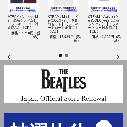
注意ください。
※商品のお届け予定日は各対象販売ページでご確認ください。
■プレゼント企画
●プレゼント内容：メンバー全員サイン入り告知ポスター
&TEAM / Mark on M
&TEAM / Mark on M
&TEAM / Mark on M
■注意事項
e【単品ランダム】
e (SOLO ver.)【9形
e (SOLO ver.)【単品
【ラッキードロー対
態セット】【ラッキ
ランダム】【ラッキ
・【ラッキードロー対象商品】一般盤、ソロ盤、Photocard Box、3形態セ
※本イベントは、応募抽選方式です。上記スケジュールを必ずご確認くださ
象商品】【CD】
ードロー対象商品】
ードロー対象商品】
ット、ソロ盤9形態セットのいずれか1枚または1セットご予約と同時に自動
い。
【CD】
【CD】
価格：2,710円（税
エントリーとなり、お客様からの応募作業は必要ございません。
※各回の締切間近などの時間帯によっては、応募画面に繋がりにくい場合が
込）
価格：16,920円（税
価格：1,880円（税
・CD1枚のご購入につき、ラッキードロー先着特典「メンバー別フォトカ
ございます。余裕を持ってご応募ください。
込）
込）
ード」を全9種のうちランダムで1枚、またはメンバーの直筆メッセージや
※上記応募期間以外はご応募いただけません。あらかじめご了承ください。
イラストをデザインした「手書きデコプリントフォトカード」ランダム1枚
※商品が届かない、受け取れない等の理由を含め、いかなる場合も上記応募
(全9種)を入れてお届けいたします。
期間以外はご応募いただけません。あらかじめご了承ください。
・お一人様何度でもご予約・ご購入可能ですが、商品は数に限りがありま
※商品受取日と上記スケジュールを必ずご自身でご確認の上、ご購入・ご応
す。各ストアの上限数に達し次第、販売を終了いたしますが、商品数の追加
募ください。
確保が可能な場合、再販売を行う場合がございます。
・セット商品をご購入の場合は枚数分に応じたラッキードロー先着特典「メ
※イベントの詳細はHPよりご確認ください。
ンバー別フォトカード」をプレゼントいたします (3形態セット購入で3枚、
https://www.universal-music.co.jp/andteam/news/2025-10-24/
ソロ盤9形態セットで9枚)。
・「ラッキードロー対象商品」もストア特典・応募抽選用シリアルナンバー
の対象になります。
・お客様のご都合による長期不在・住所不明の返送品については保管義務を
負いかねます。再発送の対応はできませんので、当選無効になります。発送
完了後3か月を過ぎた場合はお問い合わせにも対応できかねますのご了承く
ださい。
・ご注文は、施策へのご参加をご希望のお客様自身で行う様お願いいたしま