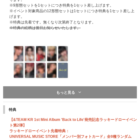
※9形態セットを1セットにつき特典を1セット差し上げます。
※イベント対象商品の12形態セットは1セットにつき特典を1セット差し上
げます。
※特典は先着です。無くなり次第終了となります。
※特典の絵柄は後日お知らせいたします。
もっと見る
UNIVERSAL MUSIC STORE 限定特典：ロゴネックストラップ
ソロ盤 計9形態セット購入特典となります。
特典
&TEAM Weverse ShopとUNIVERSAL MUSIC STOREの特典絵柄は異なり
ます。
【&TEAM KR 1st Mini Album 'Back to Life'発売記念ラッキードローイベン
※9形態セットを1セットにつき特典を1点差し上げます。
ト第2弾】
※イベント対象商品の12形態セットは1セットにつき1点差し上げます。
ラッキードローイベント先着特典：
※特典は先着です。無くなり次第終了となります。
UNIVERSAL MUSIC STORE「メンバー別フォトカード」全9種ランダム