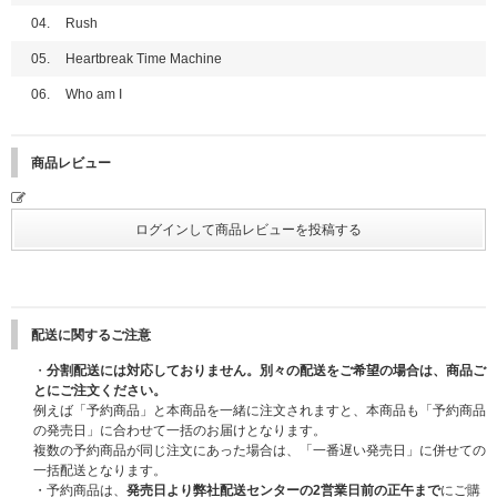
※「手書きデコプリントフォトカード」のお届けについては商品・特典の発
用)
04.
Rush
送をもって代えさせていただきます。お問い合わせいただきましてもお届け
③メンバー全員プレミアムサイン会(ミニトーク & 撮影会)
につきましてはお答えできませんのでご了承ください。
④ミニトークステージ + メンバー全員お渡し会
05.
Heartbreak Time Machine
※①、②はメンバー選択可能です。
■ラッキードロー イベント開催日程
※全会場で、特典会の内容は同じとなります。
06.
Who am I
10月21日(火) 11:00～10月23日(木) 19:59
※③、④はメンバー全員とお客様1名のグリーティングではございません。
【「直筆サイン入りメンバー別フォトカード」当選発表】
●開催日程
商品レビュー
10月28日(火)20:00以降順次
【愛知】2025年11月23日(日・祝)
【京都】2025年12月7日(日)
※当選発表は、上記の時間を目途に当選者様へのみUNIVERSAL MUSIC ST
※2025/11/27更新：メンバー EJの12月7日(日) 各種発売記念イベント参加
OREマイページにてご連絡いたします。落選の方へのご連絡はございませ
見合わせにより2026年2月14日(土)にEJのみ振替イベントを実施いたしま
んので、あらかじめご了承ください。
す。
マイページ通知についてはこちら
詳細はこちら：
https://www.andteam-official.jp/posts/news/yzbqav
【神奈川】2026年2月11日(水・祝)
※「直筆サイン入りメンバー別フォトカード」は、後日商品とは別送で12
月中旬以降にお届けさせていただきます。発送の日程は変更になる場合がご
■メンバーオンラインイベント(オンライン上でサイン会やトーク会にご参加
配送に関するご注意
ざいます。あらかじめご了承ください。
いただけます)
・
分割配送には対応しておりません。別々の配送をご希望の場合は、商品ご
※「直筆サイン入りメンバー別フォトカード」の発送先は、UNIVERSAL M
※2025/10/24更新：メンバーオンラインイベントはK、JOは不参加予定と
とにご注文ください。
USIC STOREでご購入の方は注文時にご登録いただいている「会員情報」
なっておりましたが、下記記載の通りK、JOのみ別日＜2026年3月1日(日)
例えば「予約商品」と本商品を一緒に注文されますと、本商品も「予約商品
のご住所へそれぞれ発送いたします。入力間違いのないようご注意くださ
＞で個別オンラインサイン会および個別オンライントーク会を実施させてい
の発売日」に合わせて一括のお届けとなります。
い。
ただきます。
複数の予約商品が同じ注文にあった場合は、「一番遅い発売日」に併せての
※「直筆サイン入りメンバー別フォトカード」は、「ラッキードロー対象商
※2025/11/27更新：メンバーオンラインイベントはK、JOのみ＜2026年3月
一括配送となります。
品」のご予約(ご決済完了)と同時に自動エントリーになり、お客様からの応
1日(日)＞の日程が＜2026年3月21日(土)＞に変更となりました。
・予約商品は、
発売日より弊社配送センターの2営業日前の正午まで
にご購
募作業は必要ございません。
詳細はこちら：
https://www.andteam-official.jp/posts/news/tzfvdw