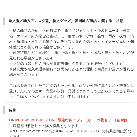
輸入盤／輸入アナログ盤／輸入グッズ／韓国輸入商品 に関するご注意
※輸入商品のため、入荷時点で、商品（ジャケット・外装ビニール・外装
箱・ケース・封入物など含む）に、細かい傷・折れ・擦れ・凹み・破れ・汚
れ・角潰れ・再生に影響のないディスク盤面の傷・汚れ・イメージ違い・個
体差などが見られる場合がございます。
※付属特典なども同様に、細かい傷・折れ・擦れ・凹み・破れ・汚れなどが
見られる場合がございます。
※商品の収録・封入内容が事前告知なく変更になる場合がございます。
※発売元や輸入流通事情および天候など様々な理由で商品のお届けが遅れる
場合がございます。
これらを理由にしたご注文のキャンセル、商品や付属特典の返品・交換はお
受けいたしかねます。商品の状態・品質につきましてはあらかじめご了承の
上、ご購入いただけますようお願い申し上げます。
特典
UNIVERSAL MUSIC STORE 限定特典：フォトカード9枚セット(全9種)
ソロ盤 計9形態セット購入特典となります。
※&TEAM Weverse ShopとUNIVERSAL MUSIC STOREの特典絵柄は異な
ります。