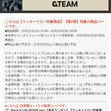
こちらは【ラッキードロー対象商品】【第2弾】対象の商品ペー
ジです。
■開催期間：10月21日(火) 11:00～10月23日(木) 19:59
★直筆サイン入りメンバー別フォトカード当選発表：10月28日(火)20:00以
降順次
■商品お届け予定日：11月2日(日)より順次お届け予定
※ラッキードローイベントプレゼント用の各カードには数に限りがございま
すので、対象期間中であっても予定数量に達し次第、早期にプレゼント配布
が終了する場合がありますので、あらかじめご了承ください。
※販売期間中でも在庫が終了次第、販売終了になります。受付期間中に完売
になった場合も、途中受付再開や追加販売をする場合があります。
※先着特典「ラッキードローイベント限定絵柄フォトカード」は商品と同梱
発送でお届けいたします。
※抽選特典「直筆サイン入りメンバー別フォトカード」はご予約と同時に自
動エントリーになり、お客様からの応募作業は必要ございません。
※抽選特典「直筆サイン入りメンバー別フォトカード」は当選者様のみに後
日商品とは別送でお届けいたします。
■こちらは【9形態セット】の販売ページです。
Back to Life (ROAR ver.)【単品ランダム】【ラッキードロー対象商