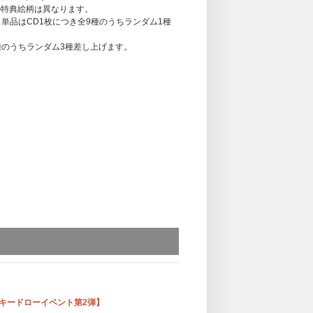
TOREの特典絵柄は異なります。
単品はCD1枚につき全9種のうちランダム1種
種のうちランダム3種差し上げます。
 計3形態セット購入特典となります。
TOREの特典絵柄は異なります。
差し上げます。
発売記念ラッキードローイベント第2弾】