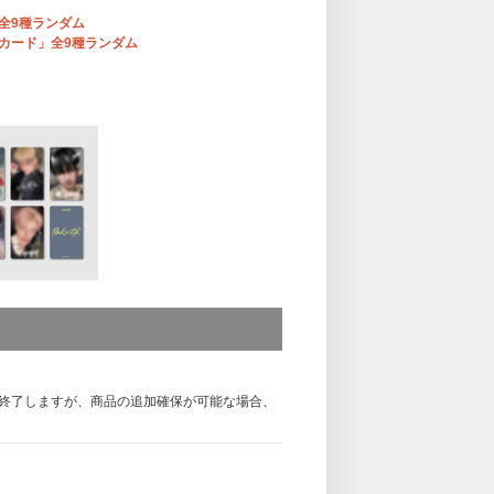
ド」全9種ランダム
ォトカード」全9種ランダム
r.)のいずれかのCD1枚ご購入につき「応募抽選用シリアル
またはUNIVERSAL MUSIC STOREで下記期間
」を3点、9形態セットの場合は9点、12形態セ
1枚につき第1弾とは異なるラッキードローイベ
ランダムで1枚プレゼントいたします。また、商
いたします｡CD(商品)本体には封入されてお
終了しますが、商品の追加確保が可能な場合、
「メンバー別フォトカード」に代わり、メンバ
ローイベント限定絵柄「手書きデコプリント入
次第予告なく配布終了になります。
届けいたします。
 STOREのフォトカードの絵柄はそれぞれ異なります。
アルナンバー特典 概要】