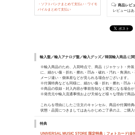
・ソフトバンクまとめて支払い・ワイモ
商品レビ
バイルまとめて支払い
レビューはあ
輸入盤／輸入アナログ盤／輸入グッズ／韓国輸入商品 に
※輸入商品のため、入荷時点で、商品（ジャケット・外装
に、細かい傷・折れ・擦れ・凹み・破れ・汚れ・角潰れ・
メージ違い・個体差などが見られる場合がございます。
※付属特典なども同様に、細かい傷・折れ・擦れ・凹み・
※商品の収録・封入内容が事前告知なく変更になる場合が
※発売元や輸入流通事情および天候など様々な理由で商品
これらを理由にしたご注文のキャンセル、商品や付属特典
状態・品質につきましてはあらかじめご了承の上、ご購入
特典
UNIVERSAL MUSIC STORE 限定特典：フォトカード(