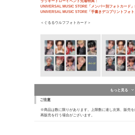
※特典の絵柄は後日お知らせいたします。
ラッキードローイベント先着特典：
UNIVERSAL MUSIC STORE「メンバー別フォトカー
UNIVERSAL MUSIC STORE「手書きデコプリントフ
＜ぐるるウルフフォトカード＞
※こちらは終了しました※
先着特典：応募抽選用シリアルナンバー
一般盤、ソロ盤、Photocard Box (Mini CD-R ve
【ラッキードローイベント概要】
ナンバー」を1つ差し上げます。
もっと見る
ラッキードローイベント対象商品を&TEAM Weverse Shop
※3形態セット購入の場合は「応募抽選用シリアルナンバー
内にご予約・ご購入のお客様に先着で、2ストアともにCD
ットの場合は12点差し上げます。
ご注意
ント限定絵柄「メンバー別フォトカード」を全9種のうち
※「応募抽選用シリアルナンバー」は商品と同梱してお送り
※商品は数に限りがあります。上限数に達し次第、販売を
品出荷時にランダムで、ラッキードローイベント限定絵柄
りませんのでご注意ください｡
再販売を行う場合がございます。
ーの直筆メッセージやイラストをデザインしたラッキード
※「応募抽選用シリアルナンバー」は先着です。無くなり
りメンバー別フォトカード」1枚(全9種)をランダムでお
※&TEAM Weverse ShopとUNIVERSAL MUSIC
【&TEAM KR 1st Mini Album 'Back to Life'シリ