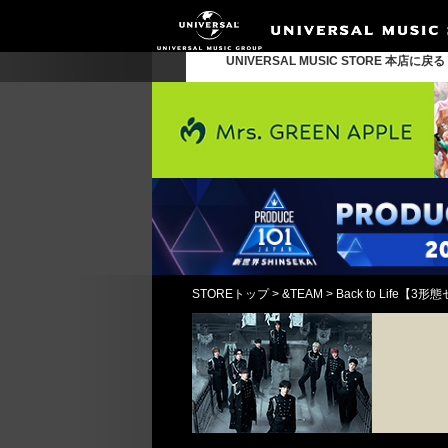
UNIVERSAL MUSIC STORE 本店に戻
STOREトップ
>
&TEAM
>
Back to Lif