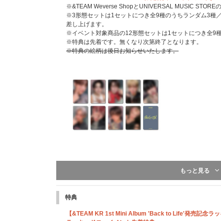
※&TEAM Weverse ShopとUNIVERSAL MUSIC S
※3形態セットは1セットにつき全9種のうちランダム3種／
差し上げます。
※イベント対象商品の12形態セットは1セットにつき全9
※特典は先着です。無くなり次第終了となります。
※特典の絵柄は後日お知らせいたします。
UNIVERSAL MUSIC STORE 限定特典：メモパッド
もっと見る
一般盤(2形態)+Photocard Box (Mini CD-R ver.)
※&TEAM Weverse ShopとUNIVERSAL MUSIC S
※3形態セットを1セットにつき1点差し上げます。
特典
※イベント対象商品の12形態セットは1セットにつき1点
※特典は先着です。無くなり次第終了となります。
【&TEAM KR 1st Mini Album 'Back to Life'