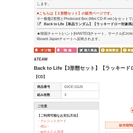
します。
■こちらは【３形態セット】の販売ページです。
※一般盤2形態とPhotocard Box (Mini CD-R ver.)をセ
Back to Life【単品ランダム】【ラッキードロー対
★韓国チャート(ハント[HANTEO]チャート、サークル[Circ
llboard Japanチャートへ反映されます。
&TEAM
Back to Life【3形態セット】【ラッキ
【CD】
商品番号
D2CE-21125
組み枚数
3
ご注意
【ご利用可能なお支払方法】
・クレジットカード
販売期間
・d払い
・auかんたん決済