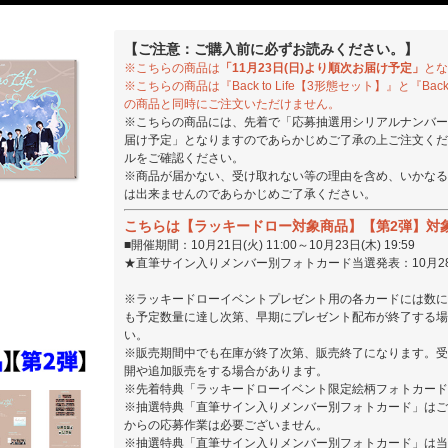
【ご注意：ご購入前に必ずお読みください。】
※こちらの商品は
「11月23日(日)より順次お届け予定」
とな
※こちらの商品は『Back to Life【3形態セット】』と『Back to Life
の商品と同時にご注文いただけません。
※こちらの商品には、先着で「応募抽選用シリアルナンバー」
届け予定」となりますのであらかじめご了承の上ご注文くだ
ルをご確認ください。
※商品が届かない、受け取れない等の理由を含め、いかなる
は出来ませんのであらかじめご了承ください。
こちらは【ラッキードロー対象商品】【第2弾】対
■開催期間：10月21日(火) 11:00～10月23日(木) 19:59
★直筆サイン入りメンバー別フォトカード当選発表：10月28日
※ラッキードローイベントプレゼント用の各カードには数に
も予定数量に達し次第、早期にプレゼント配布が終了する場
い。
※販売期間中でも在庫が終了次第、販売終了になります。受
開や追加販売をする場合があります。
※先着特典「ラッキードローイベント限定絵柄フォトカード
※抽選特典「直筆サイン入りメンバー別フォトカード」はご
からの応募作業は必要ございません。
※抽選特典「直筆サイン入りメンバー別フォトカード」は当