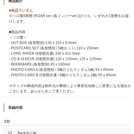
商品紹介
【4回目】2025年11月25日(火)11:00～2026年1月13日(火)10:59 当落発
トをデザインしたラッキードローイベント限定絵柄「手書きデコプリント入
表：2026年1月16日(金)18:00頃
りメンバー別フォトカード」1枚(全9種)をランダムでお届けいたします。
■単品ランダム
※&TEAM Weverse ShopとUNIVERSAL MUSIC STOREのフォトカードの
※ソロ盤9形態 (ROAR ver. (各メンバーver.))のうち、いずれか1形態をお届
■メンバーオフラインイベント(各会場でメンバーに直接会えるイベントにご
絵柄はそれぞれ異なります。
けします。
参加いただけます)
●特典会内容
さらに、今回も特別なプレゼントをご用意！
■商品内容
①ミニトークステージ + メンバー個別トーク & ハイタッチ会
ラッキードローイベント限定絵柄「メンバー別フォトカード」に加え、各メ
＜ソロ盤＞
②ミニトークステージ + メンバー個別2ショット撮影会(スマートフォン使
ンバーの「直筆サイン入りフォトカード」を抽選でプレゼントいたします！
- OUT BOX (各形態別) 130 x 155 x 9.5mm
用)
※「直筆サイン入りフォトカード」のメンバーはランダムとなります。
- POSTCARD SET (各形態別 / 5種セット) 110 x 150mm
③メンバー全員プレミアムサイン会(ミニトーク & 撮影会)
※直筆サインはストア別第2弾ラッキードローイベント限定絵柄「メンバー
- LYRIC PAPER (9形態共通) 330 x 412.5mm
④ミニトークステージ + メンバー全員お渡し会
別フォトカード」にお入れいたします。
- CD & SLEEVE (9形態共通) 120 x 120mm, 125 x 125mm
※①、②はメンバー選択可能です。
※「直筆サイン入りメンバー別フォトカード」は、&TEAM Weverse Shop
- BOOKMARK (各形態別) 45 x 100mm
※全会場で、特典会の内容は同じとなります。
で各メンバー25名様(合計225名様)、UNIVERSAL MUSIC STOREで各メン
- PHOTO CARD A (各形態別 / 3種のうちランダム1種) 55 x 85mm
※③、④はメンバー全員とお客様1名のグリーティングではございません。
バー25名様(合計225名様)に抽選でプレゼントいたします。
- PHOTO CARD B (9形態共通 / 9種のうちランダム1種) 55 x 85mm
●開催日程
※「メンバー別フォトカード」または「手書きデコプリントフォトカード」
※サイズや構成内容は制作元の事情により事前告知無しに変更になる場合が
【愛知】2025年11月23日(日・祝)
は商品と同梱発送でお届けいたします。発送の日程は変更になる場合がござ
ございます。あらかじめご了承ください。
【京都】2025年12月7日(日)
います。あらかじめご了承ください。
※2025/11/27更新：メンバー EJの12月7日(日) 各種発売記念イベント参加
※「手書きデコプリントフォトカード」ご当選の方には、「メンバー別フォ
見合わせにより2026年2月14日(土)にEJのみ振替イベントを実施いたしま
トカード」のお渡しはございません。
収録内容
す。
※「手書きデコプリントフォトカード」と「メンバー別フォトカード」のメ
詳細はこちら：
https://www.andteam-official.jp/posts/news/yzbqav
ンバー絵柄は同じものになります。
【神奈川】2026年2月11日(水・祝)
CD
※ラッキードローイベントプレゼント用の各カードには数に限りがございま
すので、対象期間中であっても予定数量に達し次第、早期にプレゼント配布
■メンバーオンラインイベント(オンライン上でサイン会やトーク会にご参加
が終了する場合がありますので、あらかじめご了承ください。
01.
Back to Life