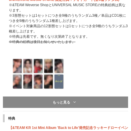
※&TEAM Weverse ShopとUNIVERSAL MUSIC STOREの特典絵柄は異な
ります。
※3形態セットは1セットにつき全9種のうちランダム3種／単品はCD1枚に
つき全9種のうちランダム1種差し上げます。
※イベント対象商品の12形態セットは1セットにつき全9種のうちランダム3
種差し上げます。
※特典は先着です。無くなり次第終了となります。
※特典の絵柄は後日お知らせいたします。
もっと見る
※こちらは終了しました※
先着特典：応募抽選用シリアルナンバー
特典
一般盤、ソロ盤、Photocard Box (Mini CD-R ver.)のいずれかのCD1枚ご購
入につき「応募抽選用シリアルナンバー」を1つ差し上げます。
【&TEAM KR 1st Mini Album 'Back to Life'発売記念ラッキードローイベン