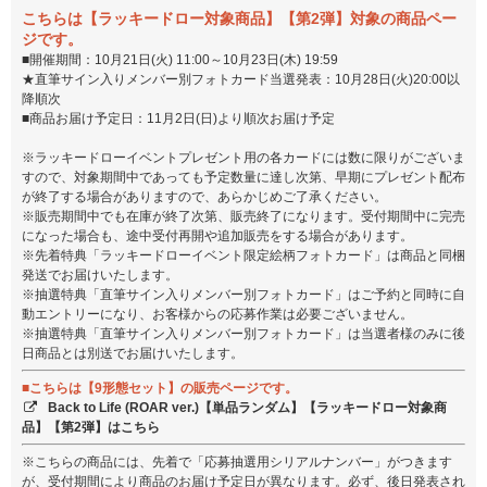
こちらは【ラッキードロー対象商品】【第2弾】対象の商品ペー
ジです。
■開催期間：10月21日(火) 11:00～10月23日(木) 19:59
★直筆サイン入りメンバー別フォトカード当選発表：10月28日(火)20:00以
降順次
■商品お届け予定日：11月2日(日)より順次お届け予定
※ラッキードローイベントプレゼント用の各カードには数に限りがございま
すので、対象期間中であっても予定数量に達し次第、早期にプレゼント配布
が終了する場合がありますので、あらかじめご了承ください。
※販売期間中でも在庫が終了次第、販売終了になります。受付期間中に完売
になった場合も、途中受付再開や追加販売をする場合があります。
※先着特典「ラッキードローイベント限定絵柄フォトカード」は商品と同梱
発送でお届けいたします。
※抽選特典「直筆サイン入りメンバー別フォトカード」はご予約と同時に自
動エントリーになり、お客様からの応募作業は必要ございません。
※抽選特典「直筆サイン入りメンバー別フォトカード」は当選者様のみに後
日商品とは別送でお届けいたします。
■こちらは【9形態セット】の販売ページです。
Back to Life (ROAR ver.)【単品ランダム】【ラッキードロー対象商
品】【第2弾】はこちら
※こちらの商品には、先着で「応募抽選用シリアルナンバー」がつきます
が、受付期間により商品のお届け予定日が異なります。必ず、後日発表され