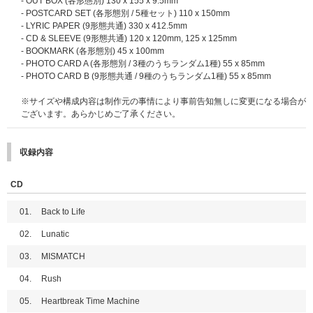
- OUT BOX (各形態別) 130 x 155 x 9.5mm
ンバーの「直筆サイン入りフォトカード」を抽選でプレゼントいたします！
対象期間内にご応募ください｡
- POSTCARD SET (各形態別 / 5種セット) 110 x 150mm
※「直筆サイン入りフォトカード」のメンバーはランダムとなります。
- LYRIC PAPER (9形態共通) 330 x 412.5mm
※直筆サインはストア別第2弾ラッキードローイベント限定絵柄「メンバー
■応募スケジュール
(※2025/10/29更新：応募スケジュールに一部変更がご
- CD & SLEEVE (9形態共通) 120 x 120mm, 125 x 125mm
別フォトカード」にお入れいたします。
ざいました。)
- BOOKMARK (各形態別) 45 x 100mm
※「直筆サイン入りメンバー別フォトカード」は、&TEAM Weverse Shop
【1回目】2025年10月28日(火)11:00～11月3日(月)10:59 当落発表：11月6
- PHOTO CARD A (各形態別 / 3種のうちランダム1種) 55 x 85mm
で各メンバー25名様(合計225名様)、UNIVERSAL MUSIC STOREで各メン
日(木)18:00頃
- PHOTO CARD B (9形態共通 / 9種のうちランダム1種) 55 x 85mm
バー25名様(合計225名様)に抽選でプレゼントいたします。
【2回目】2025年11月3日(月)11:00～11月11日(火)10:59 当落発表：11月1
4日(金)18:00頃
※サイズや構成内容は制作元の事情により事前告知無しに変更になる場合が
※「メンバー別フォトカード」または「手書きデコプリントフォトカード」
※オフラインイベント愛知会場は2回目で最終応募になります。
ございます。あらかじめご了承ください。
は商品と同梱発送でお届けいたします。発送の日程は変更になる場合がござ
【3回目】2025年11月11日(火)11:00～11月25日(火)10:59 当落発表：11月
います。あらかじめご了承ください。
28日(金)18:00頃
※「手書きデコプリントフォトカード」ご当選の方には、「メンバー別フォ
※オフラインイベント京都会場、オンラインイベント、サイン入り告知ポス
収録内容
トカード」のお渡しはございません。
タープレゼントは3回目で最終応募になります。
※「手書きデコプリントフォトカード」と「メンバー別フォトカード」のメ
【4回目】2025年11月25日(火)11:00～2026年1月13日(火)10:59 当落発
CD
ンバー絵柄は同じものになります。
表：2026年1月16日(金)18:00頃
※ラッキードローイベントプレゼント用の各カードには数に限りがございま
すので、対象期間中であっても予定数量に達し次第、早期にプレゼント配布
■メンバーオフラインイベント(各会場でメンバーに直接会えるイベントにご
01.
Back to Life
が終了する場合がありますので、あらかじめご了承ください。
参加いただけます)
02.
Lunatic
※下記ラッキードローイベント期間内のご予約分が対象です。
●特典会内容
※「手書きデコプリントフォトカード」のメンバー直筆メッセージやイラス
①ミニトークステージ + メンバー個別トーク & ハイタッチ会
03.
MISMATCH
トのデザインはプリント(印刷)となります。
②ミニトークステージ + メンバー個別2ショット撮影会(スマートフォン使
※「手書きデコプリントフォトカード」のお届けについては商品・特典の発
用)
04.
Rush
送をもって代えさせていただきます。お問い合わせいただきましてもお届け
③メンバー全員プレミアムサイン会(ミニトーク & 撮影会)
につきましてはお答えできませんのでご了承ください。
④ミニトークステージ + メンバー全員お渡し会
05.
Heartbreak Time Machine
※①、②はメンバー選択可能です。