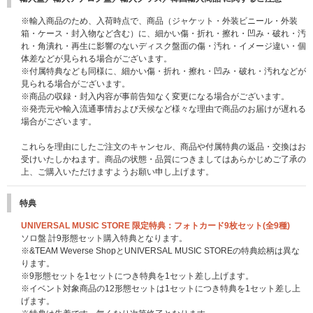
※輸入商品のため、入荷時点で、商品（ジャケット・外装ビニール・外装
箱・ケース・封入物など含む）に、細かい傷・折れ・擦れ・凹み・破れ・汚
れ・角潰れ・再生に影響のないディスク盤面の傷・汚れ・イメージ違い・個
体差などが見られる場合がございます。
※付属特典なども同様に、細かい傷・折れ・擦れ・凹み・破れ・汚れなどが
見られる場合がございます。
※商品の収録・封入内容が事前告知なく変更になる場合がございます。
※発売元や輸入流通事情および天候など様々な理由で商品のお届けが遅れる
場合がございます。
これらを理由にしたご注文のキャンセル、商品や付属特典の返品・交換はお
受けいたしかねます。商品の状態・品質につきましてはあらかじめご了承の
上、ご購入いただけますようお願い申し上げます。
特典
UNIVERSAL MUSIC STORE 限定特典：フォトカード9枚セット(全9種)
ソロ盤 計9形態セット購入特典となります。
※&TEAM Weverse ShopとUNIVERSAL MUSIC STOREの特典絵柄は異な
ります。
※9形態セットを1セットにつき特典を1セット差し上げます。
※イベント対象商品の12形態セットは1セットにつき特典を1セット差し上
げます。