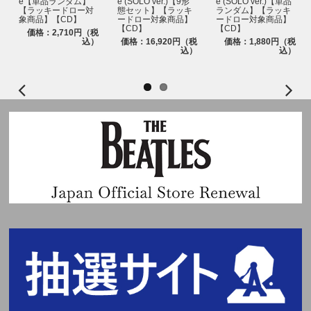
■注意事項
e【単品ランダム】
e (SOLO ver.)【9形
e (SOLO ver.)【単品
【ラッキードロー対
態セット】【ラッキ
ランダム】【ラッキ
・【ラッキードロー対象商品】一般盤、ソロ盤、Photocard Box、3形態セ
※本イベントは、応募抽選方式です。上記スケジュールを必ずご確認くださ
象商品】【CD】
ードロー対象商品】
ードロー対象商品】
ット、ソロ盤9形態セットのいずれか1枚または1セットご予約と同時に自動
い。
【CD】
【CD】
価格：2,710円（税
エントリーとなり、お客様からの応募作業は必要ございません。
※各回の締切間近などの時間帯によっては、応募画面に繋がりにくい場合が
込）
価格：16,920円（税
価格：1,880円（税
・CD1枚のご購入につき、ラッキードロー先着特典「メンバー別フォトカ
ございます。余裕を持ってご応募ください。
込）
込）
ード」を全9種のうちランダムで1枚、またはメンバーの直筆メッセージや
※上記応募期間以外はご応募いただけません。あらかじめご了承ください。
イラストをデザインした「手書きデコプリントフォトカード」ランダム1枚
※商品が届かない、受け取れない等の理由を含め、いかなる場合も上記応募
(全9種)を入れてお届けいたします。
期間以外はご応募いただけません。あらかじめご了承ください。
・お一人様何度でもご予約・ご購入可能ですが、商品は数に限りがありま
※商品受取日と上記スケジュールを必ずご自身でご確認の上、ご購入・ご応
す。各ストアの上限数に達し次第、販売を終了いたしますが、商品数の追加
募ください。
確保が可能な場合、再販売を行う場合がございます。
・セット商品をご購入の場合は枚数分に応じたラッキードロー先着特典「メ
※イベントの詳細はHPよりご確認ください。
ンバー別フォトカード」をプレゼントいたします (3形態セット購入で3枚、
https://www.universal-music.co.jp/andteam/news/2025-10-24/
ソロ盤9形態セットで9枚)。
・「ラッキードロー対象商品」もストア特典・応募抽選用シリアルナンバー
の対象になります。
・お客様のご都合による長期不在・住所不明の返送品については保管義務を
負いかねます。再発送の対応はできませんので、当選無効になります。発送
完了後3か月を過ぎた場合はお問い合わせにも対応できかねますのご了承く
ださい。
・ご注文は、施策へのご参加をご希望のお客様自身で行う様お願いいたしま
す。代理購入等で生じたトラブルに関して、当社は一切の責任を負いかねま
すのであらかじめご了承ください。