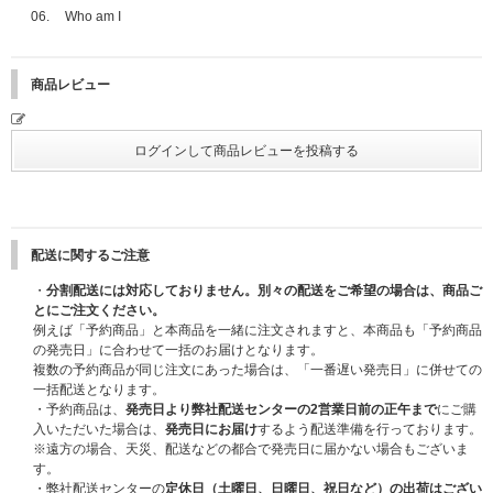
■ラッキードロー イベント開催日程
※全会場で、特典会の内容は同じとなります。
06.
Who am I
10月21日(火) 11:00～10月23日(木) 19:59
※③、④はメンバー全員とお客様1名のグリーティングではございません。
【「直筆サイン入りメンバー別フォトカード」当選発表】
●開催日程
商品レビュー
10月28日(火)20:00以降順次
【愛知】2025年11月23日(日・祝)
【京都】2025年12月7日(日)
※当選発表は、上記の時間を目途に当選者様へのみUNIVERSAL MUSIC ST
※2025/11/27更新：メンバー EJの12月7日(日) 各種発売記念イベント参加
OREマイページにてご連絡いたします。落選の方へのご連絡はございませ
見合わせにより2026年2月14日(土)にEJのみ振替イベントを実施いたしま
んので、あらかじめご了承ください。
す。
マイページ通知についてはこちら
詳細はこちら：
https://www.andteam-official.jp/posts/news/yzbqav
【神奈川】2026年2月11日(水・祝)
※「直筆サイン入りメンバー別フォトカード」は、後日商品とは別送で12
月中旬以降にお届けさせていただきます。発送の日程は変更になる場合がご
■メンバーオンラインイベント(オンライン上でサイン会やトーク会にご参加
配送に関するご注意
ざいます。あらかじめご了承ください。
いただけます)
・
分割配送には対応しておりません。別々の配送をご希望の場合は、商品ご
※「直筆サイン入りメンバー別フォトカード」の発送先は、UNIVERSAL M
※2025/10/24更新：メンバーオンラインイベントはK、JOは不参加予定と
とにご注文ください。
USIC STOREでご購入の方は注文時にご登録いただいている「会員情報」
なっておりましたが、下記記載の通りK、JOのみ別日＜2026年3月1日(日)
例えば「予約商品」と本商品を一緒に注文されますと、本商品も「予約商品
のご住所へそれぞれ発送いたします。入力間違いのないようご注意くださ
＞で個別オンラインサイン会および個別オンライントーク会を実施させてい
の発売日」に合わせて一括のお届けとなります。
い。
ただきます。
複数の予約商品が同じ注文にあった場合は、「一番遅い発売日」に併せての
※「直筆サイン入りメンバー別フォトカード」は、「ラッキードロー対象商
※2025/11/27更新：メンバーオンラインイベントはK、JOのみ＜2026年3月
一括配送となります。
品」のご予約(ご決済完了)と同時に自動エントリーになり、お客様からの応
1日(日)＞の日程が＜2026年3月21日(土)＞に変更となりました。
・予約商品は、
発売日より弊社配送センターの2営業日前の正午まで
にご購
募作業は必要ございません。
詳細はこちら：
https://www.andteam-official.jp/posts/news/tzfvdw
入いただいた場合は、
発売日にお届け
するよう配送準備を行っております。
※CD1枚の購入で1口の応募となり、購入枚数、応募回数の制限はございま
※遠方の場合、天災、配送などの都合で発売日に届かない場合もございま
せん。お一人様何回でもご購入、ご応募いただけます。
※2025年12月13日(土)はK、JO以外のその他7名での実施となります。
す。
※セット商品をご購入の場合は枚数分に応じた応募口数になります。(3形態
・弊社配送センターの
定休日（土曜日、日曜日、祝日など）の出荷はござい
セット購入で3口、ソロ盤9形態セットで9口)
●開催日程