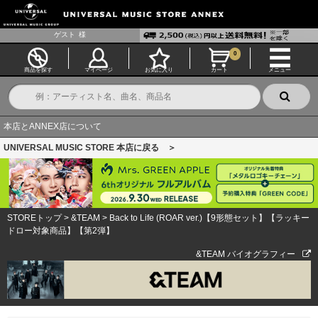
ゲスト
様
0
商品を探す
マイページ
お気に入り
カート
メニュー
本店とANNEX店について
UNIVERSAL MUSIC STORE 本店に戻る ＞
STOREトップ
>
&TEAM
>
Back to Life (ROAR ver.)【9形態セット】【ラッキー
ドロー対象商品】【第2弾】
&TEAM バイオグラフィー