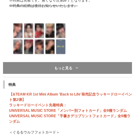
※特典は先着です。無くなり次第終了となります。
※特典の絵柄は後日お知らせいたします。
もっと見る
UNIVERSAL MUSIC STORE 限定特典：ロゴネックストラップ
ソロ盤 計9形態セット購入特典となります。
特典
&TEAM Weverse ShopとUNIVERSAL MUSIC STOREの特典絵柄は異なり
ます。
【&TEAM KR 1st Mini Album 'Back to Life'発売記念ラッキードローイベン
※9形態セットを1セットにつき特典を1点差し上げます。
ト第2弾】
※イベント対象商品の12形態セットは1セットにつき1点差し上げます。
ラッキードローイベント先着特典：
※特典は先着です。無くなり次第終了となります。
UNIVERSAL MUSIC STORE「メンバー別フォトカード」全9種ランダム
※特典の絵柄は後日お知らせいたします。
UNIVERSAL MUSIC STORE「手書きデコプリントフォトカード」全9種ラ
ンダム
＜ぐるるウルフフォトカード＞