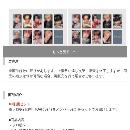
※こちらは終了しました※
もっと見る
先着特典：応募抽選用シリアルナンバー
【ラッキードローイベント概要】
一般盤、ソロ盤、Photocard Box (Mini CD-R ver.)のいずれかのCD1枚ご購
ご注意
ラッキードローイベント対象商品を&TEAM Weverse ShopまたはUNIVERS
入につき「応募抽選用シリアルナンバー」を1つ差し上げます。
※商品は数に限りがあります。上限数に達し次第、販売を終了しますが、商
AL MUSIC STOREで下記期間内にご予約・ご購入のお客様に先着で、2スト
※3形態セット購入の場合は「応募抽選用シリアルナンバー」を3点、9形態
品の追加確保が可能な場合、再販売を行う場合がございます。
アともにCD1枚につき第1弾とは異なるラッキードローイベント限定絵柄
セットの場合は9点、12形態セットの場合は12点差し上げます。
「メンバー別フォトカード」を全9種のうちランダムで1枚プレゼントいた
※「応募抽選用シリアルナンバー」は商品と同梱してお送りいたします｡CD
します。また、商品出荷時にランダムで、ラッキードローイベント限定絵柄
(商品)本体には封入されておりませんのでご注意ください｡
「メンバー別フォトカード」に代わり、メンバーの直筆メッセージやイラス
※「応募抽選用シリアルナンバー」は先着です。無くなり次第予告なく配布
商品紹介
トをデザインしたラッキードローイベント限定絵柄「手書きデコプリント入
終了になります。
りメンバー別フォトカード」1枚(全9種)をランダムでお届けいたします。
■9形態セット
※&TEAM Weverse ShopとUNIVERSAL MUSIC STOREのフォトカードの
【&TEAM KR 1st Mini Album 'Back to Life'シリアルナンバー特典 概要】
※ソロ盤9形態 (ROAR ver. (各メンバーver.))をセットでお届けします。
絵柄はそれぞれ異なります。
■応募期間
■商品内容
さらに、今回も特別なプレゼントをご用意！
2025年10月28日(火)11:00～2026年1月13日(火)10:59まで(全4回)
＜ソロ盤＞
ラッキードローイベント限定絵柄「メンバー別フォトカード」に加え、各メ
※イベントによって応募期間が異なります。参加を希望するイベントの応募