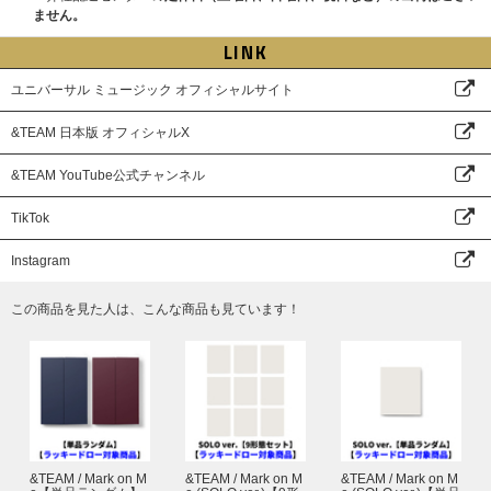
ません。
※「直筆サイン入りメンバー別フォトカード」がご当選された方には、「手
2025年12月13日(土)
書きデコプリントフォトカード」または「メンバー別フォトカード」に加
●特典会内容
LINK
え、「直筆サイン入りメンバー別フォトカード」をお渡しいたします。
①メンバー個別オンラインサイン会
※いかなる場合も、当落についてはお問い合わせいただいてもお答えいたし
②メンバー個別オンライントーク
ユニバーサル ミュージック オフィシャルサイト
かねます。あらかじめご了承ください。
③メンバー全員リレー式オンライントーク (K、JO以外のメンバー7名での
※「直筆サイン入りメンバー別フォトカード」のサインは直筆となるため、
実施となります)
&TEAM 日本版 オフィシャルX
スレや汚れなどある場合がございます。あらかじめご了承ください。
※全てK、JOは不参加となり、その他7名での実施となります。
※①、②はメンバー選択可能です。
&TEAM YouTube公式チャンネル
■対象商品
&TEAM KR 1st Mini Album 'Back to Life'
●開催日程
Back to Life【3形態セット】【ラッキードロー対象商品】【第2弾】
2026年3月1日(日)
→2026年3月21日(土)
TikTok
Back to Life【単品ランダム】【ラッキードロー対象商品】【第2弾】
※2025/11/27更新：開催日程が変更となりました。
Back to Life (ROAR ver.)【9形態セット】【ラッキードロー対象商品】
※各部の受付時間、開始時間、エントリー期間も変更となっております。各
Instagram
【第2弾】
賞品の詳細該当メンバーオンラインイベント(抽選)ページより必ずご確認く
Back to Life (ROAR ver.)【単品ランダム】【ラッキードロー対象商品】
ださい。
この商品を見た人は、こんな商品も見ています！
【第2弾】
Back to Life Photocard Box (Mini CD-R ver.)【ラッキードロー対象商
●特典会内容
品】【第2弾】
①メンバー個別オンラインサイン会
②メンバー個別オンライントーク
※必ず【ラッキードロー対象商品】【第2弾】をご購入ください。通常商品
※K、JOのみの参加となりその他メンバーの参加はございません。
をご購入いただく場合、ラッキードローイベントの対象外になりますのでご
※①、②はメンバー選択可能です。
注意ください。
※商品のお届け予定日は各対象販売ページでご確認ください。
■プレゼント企画
●プレゼント内容：メンバー全員サイン入り告知ポスター
&TEAM / Mark on M
&TEAM / Mark on M
&TEAM / Mark on M