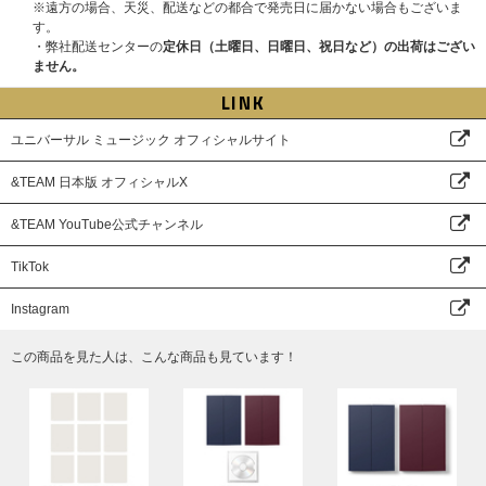
●プレゼント内容：メンバー全員サイン入り告知ポスター
また、お名前が日本語(漢字・ひらがな・カタカナ)にも関わらず、英ローマ
※遠方の場合、天災、配送などの都合で発売日に届かない場合もございま
字にてご入力された場合は、落選対象になる可能性がございます。注文者情
す。
※本イベントは、応募抽選方式です。上記スケジュールを必ずご確認くださ
報とお届け先情報の両方を使用する場合がございますので、必ずどちらも応
・弊社配送センターの
定休日（土曜日、日曜日、祝日など）の出荷はござい
い。
募者の情報でご登録およびご注文をお願いいたします。
ません。
※各回の締切間近などの時間帯によっては、応募画面に繋がりにくい場合が
なお、英ローマ字の全角・半角はサイトの規則に応じてご入力ください。
LINK
ございます。余裕を持ってご応募ください。
※ご購入の際、イベントに参加を希望されるご本人様のお名前で必ずご入力
※上記応募期間以外はご応募いただけません。あらかじめご了承ください。
ください。なお、注文完了後、お名前の変更はできませんので、あらかじめ
ユニバーサル ミュージック オフィシャルサイト
※商品が届かない、受け取れない等の理由を含め、いかなる場合も上記応募
ご了承ください。
期間以外はご応募いただけません。あらかじめご了承ください。
※UNIVERSAL MUSIC STOREでご購入の方は注文時にご登録いただいてい
※商品受取日と上記スケジュールを必ずご自身でご確認の上、ご購入・ご応
&TEAM 日本版 オフィシャルX
る「会員情報」がご本人様情報になります。ご注文者様情報とお届け先の情
募ください。
報が異なる場合はご注意ください。
&TEAM YouTube公式チャンネル
※イベントの詳細はHPよりご確認ください。
※本イベントの抽選発表は、抽選システム「chord」を使用いたします。
https://www.universal-music.co.jp/andteam/news/2025-10-24/
対象ストアでのご予約、ご購入と同時に自動エントリーとなるため、chord
TikTok
への会員登録(無料) およびchord上でのご応募作業は不要ですが、＜@cdefg
ah.net＞からのメールが受信できるように、ご利用端末の受信設定をしてお
Instagram
いてください。
この商品を見た人は、こんな商品も見ています！
【chordウェブサイト】
https://cdefgah.net/
chordエンコード(本イベント用当落結果ご確認ページ)にログインする際
は、ご購入時に対象ストアで登録された「メールアドレス」および「電話番
号(ハイフンなし)」の入力が必要です。
※エンコードへのアクセス用URLは当落メール上にてご案内いたします。
※chordはスマートフォン・タブレット・PCそれぞれからご利用いただけま
す。