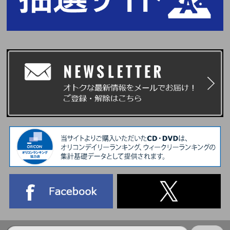
けるスマートフォン(タブレット含む)が必要となります。
※スマートフォン・タブレット(一部機種を除く)をお持ちでない方はイベン
トへご参加いただけません。あらかじめ、ご了承ください。
集合時間が記載された『パスコード(chord発行電子チケット)』は、＜イベ
ント前日19:00頃目安＞にてchordよりメールにてご案内いたします。
※chordのマイページからも、集合時間をご確認いただけます。
イベント当日は、当選者受付にてご本人確認を行います。
1、『パスコード(chord発行電子チケット)』
2、『公的機関が発行した顔写真付きの指定身分証明書』(写真・コピー・期
限切れ不可)
をご持参の上、各自記載された集合時間にお集まりください。
詳しくは、下記URLご本人確認詳細および注意事項にてご確認ください。
https://www.universal-music.co.jp/andteam/honnin-kakunin/
※上記2点をお持ちでない方は、いかなる理由があってもご参加いただけま
せん。あらかじめご了承ください。
※上記2点のお客様情報が一致されない際は、ご当選された方でも当日の当
選者受付でご参加をお断りしますのでご了承ください。
■イベントに関する注意事項
・本イベントは、ユニバーサルミュージック合同会社(UNIVERSAL MUSIC
LLC)、株式会社HYBE JAPAN、WEVERSE JAPAN株式会社およびBEENOS
Entertainment株式会社の間で、受付時に取得した情報(個人情報を含む)を相
互に使用させていただきます。あらかじめご了承ください。