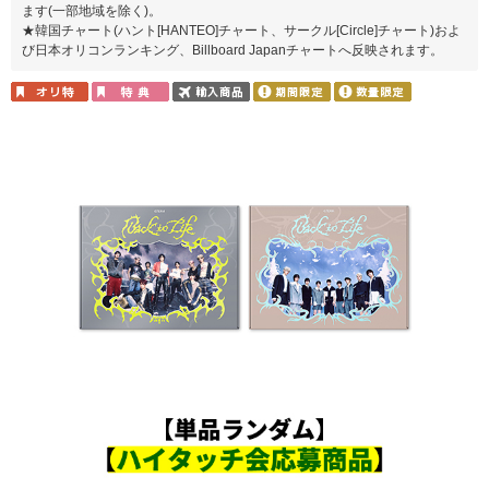
ます(一部地域を除く)。
★韓国チャート(ハント[HANTEO]チャート、サークル[Circle]チャート)およ
び日本オリコンランキング、Billboard Japanチャートへ反映されます。