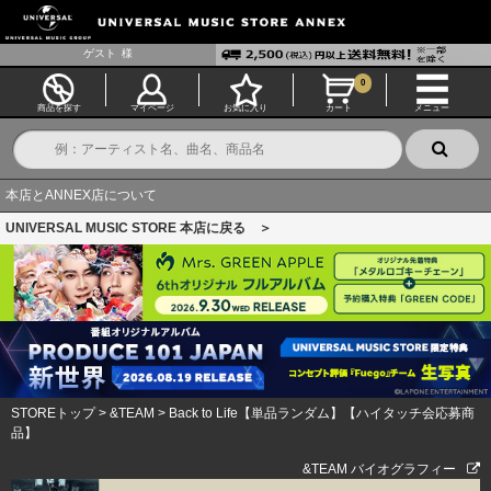
ゲスト
様
0
商品を探す
マイページ
お気に入り
カート
メニュー
本店とANNEX店について
UNIVERSAL MUSIC STORE 本店に戻る ＞
STOREトップ
>
&TEAM
>
Back to Life【単品ランダム】【ハイタッチ会応募商
品】
&TEAM バイオグラフィー