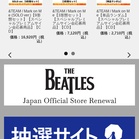
※chordエンコード(本イベント用当落結果ご確認ページ)へは当落発表日時
よりログイン可能になります。
&TEAM / Mark on M
&TEAM / Mark on M
&TEAM / Mark on M
※必ずお一人様につき、1つのメールアドレスをご使用ください。複数の方
e (SOLO ver.)【9形
e【3形態セット】
e【単品ランダム】
が同じメールアドレスを使用されるとchordからのメールが届かなくなりま
態セット】【スペシ
【スペシャルプレミ
【スペシャルプレミ
ャルプレミアムサイ
アムサイン会応募商
アムサイン会応募商
す。また、chordエンコードへのログインもできなくなりますので、ご注意
ン会応募商品】【C
品】【CD】
品】【CD】
ください。
D】
価格：7,120円（税
価格：2,710円（税
※同様に必ずお一人様につき、1つのスマートフォン・タブレット(一部機種
価格：16,920円（税
込）
込）
込）
を除く)をご使用ください。
※当選確率は、応募対象商品のご予約、ご購入順とは関係ございません。
※いかなる場合も、当落についてはお問い合わせいただいてもお答えいたし
かねます。あらかじめご了承ください。
■当落発表
当落発表は応募期間内にハイタッチ会応募商品をご購入いただいたお客様を
対象に抽選を行い、chordよりメールにて「当選」および「落選」をお知ら
せいたします。
※chordエンコード(本イベント用当落結果ご確認ページ)からも、当選・落
選をご確認いただけます。
※当選メールは、イベント終了時まで大切に保管してください。
※当落メールの配信は目安時間になり、前後する可能性がございます。
■イベント当日に必要なもの
chordが発行する『パスコード(chord発行電子チケット)』を採用しておりま
す。
ご参加にあたり、『パスコード(chord発行電子チケット)』をご提示いただ