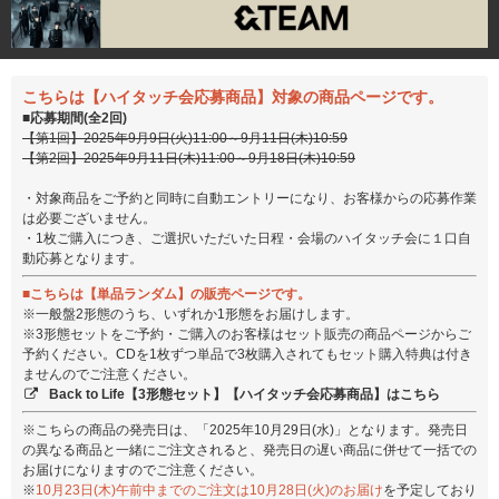
こちらは【ハイタッチ会応募商品】対象の商品ページです。
■応募期間(全2回)
【第1回】2025年9月9日(火)11:00～9月11日(木)10:59
【第2回】2025年9月11日(木)11:00～9月18日(木)10:59
・対象商品をご予約と同時に自動エントリーになり、お客様からの応募作業
は必要ございません。
・1枚ご購入につき、ご選択いただいた日程・会場のハイタッチ会に１口自
動応募となります。
■こちらは【単品ランダム】の販売ページです。
※一般盤2形態のうち、いずれか1形態をお届けします。
※3形態セットをご予約・ご購入のお客様はセット販売の商品ページからご
予約ください。CDを1枚ずつ単品で3枚購入されてもセット購入特典は付き
ませんのでご注意ください。
Back to Life【3形態セット】【ハイタッチ会応募商品】はこちら
※こちらの商品の発売日は、「2025年10月29日(水)」となります。発売日
の異なる商品と一緒にご注文されると、発売日の遅い商品に併せて一括での
お届けになりますのでご注意ください。
※
10月23日(木)午前中までのご注文は10月28日(火)のお届け
を予定しており