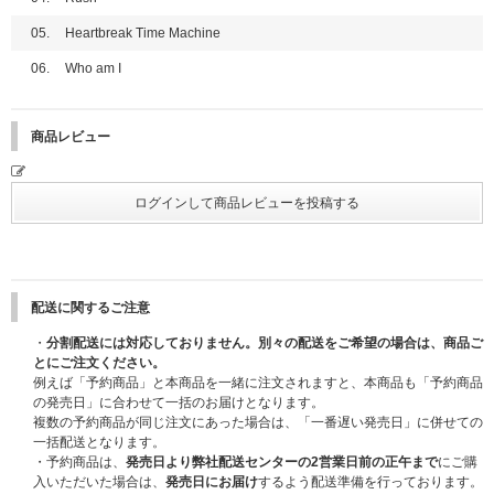
ハイタッチ会のご応募を希望されるお客様は「ハイタッチ会応募商品」を必
●開催日程
ず選択してご購入ください。
05.
Heartbreak Time Machine
2025年12月13日(土)
●特典会内容
※CD1枚の購入で1回の応募になり、購入回数、応募回数の制限はございま
06.
Who am I
①メンバー個別オンラインサイン会
せん。お一人様何回でもご購入、ご応募いただけます。
②メンバー個別オンライントーク
※セット商品をご購入の場合は枚数分に応じた応募口数になります。(3形態
③メンバー全員リレー式オンライントーク (K、JO以外のメンバー7名での
セット購入で3口、ソロ盤9形態セットで9口)
商品レビュー
実施となります)
※「ハイタッチ会応募商品」も各ストア特典・応募抽選用シリアルナンバー
※全てK、JOは不参加となり、その他7名での実施となります。
の対象になります。特典は先着のため、無くなり次第配布は終了になりま
※①、②はメンバー選択可能です。
す。
●開催日程
■注意事項/本人確認について
2026年3月1日(日)
→2026年3月21日(土)
イベント当日は、当選者受付にてご本人確認を行います。
※2025/11/27更新：開催日程が変更となりました。
必ず公的機関が発行した『顔写真付きの指定身分証明書』をご用意くださ
※各部の受付時間、開始時間、エントリー期間も変更となっております。各
い。
賞品の詳細該当メンバーオンラインイベント(抽選)ページより必ずご確認く
ご本人確認詳細および注意事項は下記URLにてご確認ください。
配送に関するご注意
ださい。
https://www.universal-music.co.jp/andteam/honnin-kakunin/
・
分割配送には対応しておりません。別々の配送をご希望の場合は、商品ご
●特典会内容
※ご注文・ご登録の際に入力するお名前は＜必ず日本語(漢字・ひらがな・
とにご注文ください。
①メンバー個別オンラインサイン会
カタカナ)＞にてご入力ください。
例えば「予約商品」と本商品を一緒に注文されますと、本商品も「予約商品
②メンバー個別オンライントーク
ただし、お名前が、英ローマ字の場合は、英ローマ字にてご入力ください。
の発売日」に合わせて一括のお届けとなります。
※K、JOのみの参加となりその他メンバーの参加はございません。
それ以外の言語でのご入力はイベント応募対象外になります。ご注意くださ
複数の予約商品が同じ注文にあった場合は、「一番遅い発売日」に併せての
※①、②はメンバー選択可能です。
い。
一括配送となります。
(例：お名前「山田 花子」様が、注文者情報のお名前を「YAMADA HANAK
・予約商品は、
発売日より弊社配送センターの2営業日前の正午まで
にご購
■プレゼント企画
O」様とご入力とされた場合、落選対象になる可能性がございます。)
入いただいた場合は、
発売日にお届け
するよう配送準備を行っております。