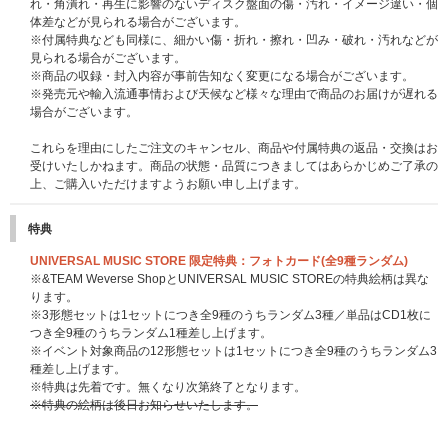
れ・角潰れ・再生に影響のないディスク盤面の傷・汚れ・イメージ違い・個
体差などが見られる場合がございます。
※付属特典なども同様に、細かい傷・折れ・擦れ・凹み・破れ・汚れなどが
見られる場合がございます。
※商品の収録・封入内容が事前告知なく変更になる場合がございます。
※発売元や輸入流通事情および天候など様々な理由で商品のお届けが遅れる
場合がございます。
これらを理由にしたご注文のキャンセル、商品や付属特典の返品・交換はお
受けいたしかねます。商品の状態・品質につきましてはあらかじめご了承の
上、ご購入いただけますようお願い申し上げます。
特典
UNIVERSAL MUSIC STORE 限定特典：フォトカード(全9種ランダム)
※&TEAM Weverse ShopとUNIVERSAL MUSIC STOREの特典絵柄は異な
ります。
※3形態セットは1セットにつき全9種のうちランダム3種／単品はCD1枚に
つき全9種のうちランダム1種差し上げます。
※イベント対象商品の12形態セットは1セットにつき全9種のうちランダム3
種差し上げます。
※特典は先着です。無くなり次第終了となります。
※特典の絵柄は後日お知らせいたします。