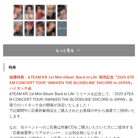
もっと見る
※こちらは終了しました※
先着特典：応募抽選用シリアルナンバー
特典
一般盤、ソロ盤、Photocard Box (Mini CD-R ver.)のいずれかのCD1枚ご購
入につき「応募抽選用シリアルナンバー」を1つ差し上げます。
抽選特典：&TEAM KR 1st Mini Album 'Back to Life' 発売記念『2025 &TE
※3形態セット購入の場合は「応募抽選用シリアルナンバー」を3点、9形態
AM CONCERT TOUR 'AWAKEN THE BLOODLINE' ENCORE in JAPAN』
セットの場合は9点、12形態セットの場合は12点差し上げます。
ハイタッチ会
※「応募抽選用シリアルナンバー」は商品と同梱してお送りいたします｡CD
&TEAM KR 1st Mini Album 'Back to Life' リリースを記念して､『2025 &TEA
(商品)本体には封入されておりませんのでご注意ください｡
M CONCERT TOUR 'AWAKEN THE BLOODLINE' ENCORE in JAPAN』会
※「応募抽選用シリアルナンバー」は先着です。無くなり次第予告なく配布
場でのハイタッチ会の開催が決定いたしました！
終了になります。
下記期間中に応募対象商品をご購入されたお客様の中から抽選でご招待いた
します。
【&TEAM KR 1st Mini Album 'Back to Life'シリアルナンバー特典 概要】
なお、当イベントへのご応募は対象CDをご購入いただいた方にご提供する
■応募期間
「応募抽選用シリアルナンバー」とは別企画になります。
2025年10月28日(火)11:00～2026年1月13日(火)10:59まで(全4回)