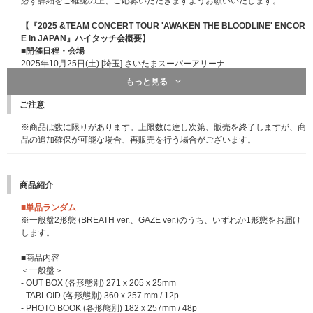
必ず詳細をご確認の上、ご応募いただきますようお願いいたします。
※イベントによって応募期間が異なります。参加を希望するイベントの応募
対象期間内にご応募ください｡
【『2025 &TEAM CONCERT TOUR 'AWAKEN THE BLOODLINE' ENCOR
E in JAPAN』ハイタッチ会概要】
■応募スケジュール
(※2025/10/29更新：応募スケジュールに一部変更がご
■開催日程・会場
ざいました。)
2025年10月25日(土) [埼玉] さいたまスーパーアリーナ
【1回目】2025年10月28日(火)11:00～11月3日(月)10:59 当落発表：11月6
2025年10月26日(日) [埼玉] さいたまスーパーアリーナ
もっと見る
日(木)18:00頃
【2回目】2025年11月3日(月)11:00～11月11日(火)10:59 当落発表：11月1
■内容・注意事項
ご注意
4日(金)18:00頃
終演後に行われるメンバー全員ハイタッチ会へのご招待になります。
※オフラインイベント愛知会場は2回目で最終応募になります。
※本企画は、当選者本人のみをご招待いたします。受付時間など詳細は当選
※商品は数に限りがあります。上限数に達し次第、販売を終了しますが、商
【3回目】2025年11月11日(火)11:00～11月25日(火)10:59 当落発表：11月
者のみにご案内いたします。
品の追加確保が可能な場合、再販売を行う場合がございます。
28日(金)18:00頃
※本企画は、『2025 &TEAM CONCERT TOUR 'AWAKEN THE BLOODLIN
※オフラインイベント京都会場、オンラインイベント、サイン入り告知ポス
E' ENCORE in JAPAN』のチケットをお持ちでない方でもご応募・ご参加い
タープレゼントは3回目で最終応募になります。
ただけます。
商品紹介
【4回目】2025年11月25日(火)11:00～2026年1月13日(火)10:59 当落発
※ハイタッチ会の実施は
終演後45分前後
に開始を予定しておりますが、当
表：2026年1月16日(金)18:00頃
日の状況により変更の可能性もございますのでご了承ください。各地、ご帰
■単品ランダム
宅の時間等ご確認いただき、ご当選した場合に参加可能な会場にご応募くだ
※一般盤2形態 (BREATH ver.、GAZE ver.)のうち、いずれか1形態をお届け
■メンバーオフラインイベント(各会場でメンバーに直接会えるイベントにご
さい。
します。
参加いただけます)
※ハイタッチ会の参加順は当日決定いたします。順番の希望はお受けできか
●特典会内容
ねますのでご了承ください。
■商品内容
①ミニトークステージ + メンバー個別トーク & ハイタッチ会
＜一般盤＞
②ミニトークステージ + メンバー個別2ショット撮影会(スマートフォン使
■イベント応募対象商品
- OUT BOX (各形態別) 271 x 205 x 25mm
用)
&TEAM KR 1st Mini Album 'Back to Life'
- TABLOID (各形態別) 360 x 257 mm / 12p
③メンバー全員プレミアムサイン会(ミニトーク & 撮影会)
Back to Life【3形態セット】【ハイタッチ会応募商品】
- PHOTO BOOK (各形態別) 182 x 257mm / 48p