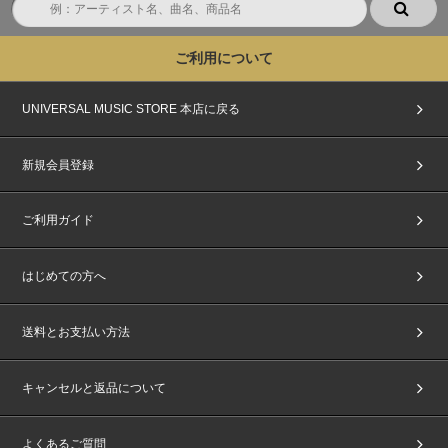
・当選されたご本人以外は、いかなる理由でもご参加できません。ご本人様
に代わりご家族やご友人が来場された場合も、理由に関わらずご入場できま
せん。その場合、CD商品の払戻しや返金等も一切行いません。
ご利用について
・参加権利のご家族・ご友人を含めた第三者への転売、譲渡は固く禁止いた
します。また、偽造・複製等の不正は犯罪です。発覚した場合は、今後のイ
ベントへのご参加をお断りいたします。悪質な場合は警察に通報いたしま
UNIVERSAL MUSIC STORE 本店に戻る
す。お客様間での盗難・トラブル・チケット詐欺・その他事故等、一切責任
を負いかねます。
・未成年の方は保護者の方の同意を得た上でご応募・ご参加ください。未成
新規会員登録
年の方がご応募・ご参加された場合は、保護者の方の同意を得たものとみな
します。また、保護者の方に同意を得られない場合は、イベントへのご参加
はご遠慮ください。
ご利用ガイド
その場合においてもCD商品の払い戻しや返金等も一切行いません。イベン
ト中止・途中終了の場合も条件は変わりません。あらかじめご了承くださ
い。
はじめての方へ
・天候やトラブル、アーティストの都合により、やむをえずイベントが中止
またはメンバーが変更または欠席になる場合がございます。また、イベント
の日程・内容が都合により変更になる場合がございます。あらかじめご了承
送料とお支払い方法
ください。
・会場までの交通費・宿泊費等はお客様ご自身のご負担になり、CD商品の
払い戻しや返金等も一切行いません。万が一、イベントが中止や途中終了に
キャンセルと返品について
なった場合も条件は変わりません。
・イベント内容に関するお問い合わせにはお答えできません。
・本イベントに関する開催施設へのお問い合わせはご遠慮ください。
よくあるご質問
・ご応募の前にchordの利用規約をご確認いただき、同意の上で、当イベン