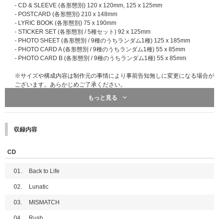
④ミニトークステージ + メンバー全員お渡し会
Back to Life【単品ランダム】【ハイタッチ会応募商品】
- CD & SLEEVE (各形態別) 120 x 120mm, 125 x 125mm
※①、②はメンバー選択可能です。
Back to Life (ROAR ver.)【9形態セット】【ハイタッチ会応募商品】
- POSTCARD (各形態別) 210 x 148mm
※全会場で、特典会の内容は同じとなります。
Back to Life (ROAR ver.)【単品ランダム】【ハイタッチ会応募商品】
- LYRIC BOOK (各形態別) 75 x 190mm
※③、④はメンバー全員とお客様1名のグリーティングではございません。
Back to Life Photocard Box (Mini CD-R ver.)【ハイタッチ会応募商品】
- STICKER SET (各形態別 / 5種セット) 92 x 125mm
- PHOTO SHEET (各形態別 / 9種のうちランダム1種) 125 x 185mm
●開催日程
※必ず「ハイタッチ会応募商品」を選択してご購入ください。その他の商品
- PHOTO CARD A (各形態別 / 9種のうちランダム1種) 55 x 85mm
【愛知】2025年11月23日(日・祝)
をご購入いただく場合、抽選対象外になりますのでご注意ください。その他
- PHOTO CARD B (各形態別 / 9種のうちランダム1種) 55 x 85mm
【京都】2025年12月7日(日)
の商品をご購入いただいても応募抽選の対象にはなりません。
※2025/11/27更新：メンバー EJの12月7日(日) 各種発売記念イベント参加
※サイズや構成内容は制作元の事情により事前告知無しに変更になる場合が
見合わせにより2026年2月14日(土)にEJのみ振替イベントを実施いたしま
■応募期間
ございます。あらかじめご了承ください。
highfive
す。
【第1回】2025年9月9日(火)11:00～9月11日(木)10:59 →当選発表：9月1
詳細はこちら：
https://www.andteam-official.jp/posts/news/yzbqav
もっと見る
6日(火)18:00頃
【神奈川】2026年2月11日(水・祝)
【第2回】2025年9月11日(木)11:00～9月18日(木)10:59 →当選発表：9月
24日(水)18:00頃
■メンバーオンラインイベント(オンライン上でサイン会やトーク会にご参加
収録内容
いただけます)
※対象応募期間内に応募対象商品をご購入ください｡
※2025/10/24更新：メンバーオンラインイベントはK、JOは不参加予定と
※上記応募期間以外は応募対象商品をご購入いただけません。あらかじめご
なっておりましたが、下記記載の通りK、JOのみ別日＜2026年3月1日(日)
了承ください。
CD
＞で個別オンラインサイン会および個別オンライントーク会を実施させてい
※各回の締切間近などの時間帯によっては､ご購入応募画面に繋がりにくい
ただきます。
場合がございます｡余裕を持ってご応募ください｡
01.
Back to Life
※2025/11/27更新：メンバーオンラインイベントはK、JOのみ＜2026年3月
1日(日)＞の日程が＜2026年3月21日(土)＞に変更となりました。
■応募方法/注意事項
02.
Lunatic
詳細はこちら：
https://www.andteam-official.jp/posts/news/tzfvdw
一般盤、ソロ盤、Photocard Box、3形態セット、ソロ盤9形態セットのいず
03.
MISMATCH
れか1枚または1セットご予約(ご決済完了)と同時に自動エントリーになりま
※2025年12月13日(土)はK、JO以外のその他7名での実施となります。
す。お客様からの応募作業は必要ございません。
04.
Rush