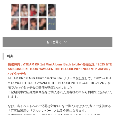
もっと見る
※こちらは終了しました※
先着特典：応募抽選用シリアルナンバー
特典
一般盤、ソロ盤、Photocard Box (Mini CD-R ver.)のいずれかのCD1枚ご購
入につき「応募抽選用シリアルナンバー」を1つ差し上げます。
抽選特典：&TEAM KR 1st Mini Album 'Back to Life' 発売記念『2025 &TE
※3形態セット購入の場合は「応募抽選用シリアルナンバー」を3点、9形態
AM CONCERT TOUR 'AWAKEN THE BLOODLINE' ENCORE in JAPAN』
セットの場合は9点、12形態セットの場合は12点差し上げます。
ハイタッチ会
※「応募抽選用シリアルナンバー」は商品と同梱してお送りいたします｡CD
&TEAM KR 1st Mini Album 'Back to Life' リリースを記念して､『2025 &TEA
(商品)本体には封入されておりませんのでご注意ください｡
M CONCERT TOUR 'AWAKEN THE BLOODLINE' ENCORE in JAPAN』会
※「応募抽選用シリアルナンバー」は先着です。無くなり次第予告なく配布
場でのハイタッチ会の開催が決定いたしました！
終了になります。
下記期間中に応募対象商品をご購入されたお客様の中から抽選でご招待いた
します。
【&TEAM KR 1st Mini Album 'Back to Life'シリアルナンバー特典 概要】
なお、当イベントへのご応募は対象CDをご購入いただいた方にご提供する
■応募期間
「応募抽選用シリアルナンバー」とは別企画になります。
2025年10月28日(火)11:00～2026年1月13日(火)10:59まで(全4回)