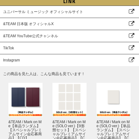
LINK
●プレゼント内容：メンバー全員サイン入り告知ポスター
また、お名前が日本語(漢字・ひらがな・カタカナ)にも関わらず、英ローマ
字にてご入力された場合は、落選対象になる可能性がございます。注文者情
ユニバーサル ミュージック オフィシャルサイト
※本イベントは、応募抽選方式です。上記スケジュールを必ずご確認くださ
報とお届け先情報の両方を使用する場合がございますので、必ずどちらも応
い。
募者の情報でご登録およびご注文をお願いいたします。
※各回の締切間近などの時間帯によっては、応募画面に繋がりにくい場合が
&TEAM 日本版 オフィシャルX
なお、英ローマ字の全角・半角はサイトの規則に応じてご入力ください。
ございます。余裕を持ってご応募ください。
※ご購入の際、イベントに参加を希望されるご本人様のお名前で必ずご入力
※上記応募期間以外はご応募いただけません。あらかじめご了承ください。
ください。なお、注文完了後、お名前の変更はできませんので、あらかじめ
&TEAM YouTube公式チャンネル
※商品が届かない、受け取れない等の理由を含め、いかなる場合も上記応募
ご了承ください。
期間以外はご応募いただけません。あらかじめご了承ください。
※UNIVERSAL MUSIC STOREでご購入の方は注文時にご登録いただいてい
TikTok
※商品受取日と上記スケジュールを必ずご自身でご確認の上、ご購入・ご応
る「会員情報」がご本人様情報になります。ご注文者様情報とお届け先の情
募ください。
報が異なる場合はご注意ください。
Instagram
※イベントの詳細はHPよりご確認ください。
※本イベントの抽選発表は、抽選システム「chord」を使用いたします。
この商品を見た人は、こんな商品も見ています！
https://www.universal-music.co.jp/andteam/news/2025-10-24/
対象ストアでのご予約、ご購入と同時に自動エントリーとなるため、chord
への会員登録(無料) およびchord上でのご応募作業は不要ですが、＜@cdefg
ah.net＞からのメールが受信できるように、ご利用端末の受信設定をしてお
いてください。
【chordウェブサイト】
https://cdefgah.net/
chordエンコード(本イベント用当落結果ご確認ページ)にログインする際
は、ご購入時に対象ストアで登録された「メールアドレス」および「電話番
号(ハイフンなし)」の入力が必要です。
&TEAM / Mark on M
&TEAM / Mark on M
&TEAM / Mark on M
※エンコードへのアクセス用URLは当落メール上にてご案内いたします。
e【単品ランダム】
e (SOLO ver.)【9形
e (SOLO ver.)【単品
【スペシャルプレミ
態セット】【スペシ
ランダム】【スペシ
※chordはスマートフォン・タブレット・PCそれぞれからご利用いただけま
アムサイン会応募商
ャルプレミアムサイ
ャルプレミアムサイ
す。
品】【CD】
ン会応募商品】【C
ン会応募商品】【C