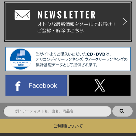
けるスマートフォン(タブレット含む)が必要となります。
※スマートフォン・タブレット(一部機種を除く)をお持ちでない方はイベン
トへご参加いただけません。あらかじめ、ご了承ください。
集合時間が記載された『パスコード(chord発行電子チケット)』は、＜イベ
ント前日19:00頃目安＞にてchordよりメールにてご案内いたします。
※chordのマイページからも、集合時間をご確認いただけます。
イベント当日は、当選者受付にてご本人確認を行います。
1、『パスコード(chord発行電子チケット)』
2、『公的機関が発行した顔写真付きの指定身分証明書』(写真・コピー・期
限切れ不可)
をご持参の上、各自記載された集合時間にお集まりください。
詳しくは、下記URLご本人確認詳細および注意事項にてご確認ください。
https://www.universal-music.co.jp/andteam/honnin-kakunin/
※上記2点をお持ちでない方は、いかなる理由があってもご参加いただけま
せん。あらかじめご了承ください。
※上記2点のお客様情報が一致されない際は、ご当選された方でも当日の当
選者受付でご参加をお断りしますのでご了承ください。
■イベントに関する注意事項
・本イベントは、ユニバーサルミュージック合同会社(UNIVERSAL MUSIC
LLC)、株式会社HYBE JAPAN、WEVERSE JAPAN株式会社およびBEENOS
ご利用について
Entertainment株式会社の間で、受付時に取得した情報(個人情報を含む)を相
互に使用させていただきます。あらかじめご了承ください。