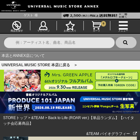
ゲスト
様
0
商品を探す
マイページ
お気に入り
カート
メニュー
本店とANNEX店について
UNIVERSAL MUSIC STORE 本店に戻る ＞
STOREトップ
>
&TEAM
>
Back to Life (ROAR ver.)【単品ランダム】【ハイタ
ッチ会応募商品】
&TEAM バイオグラフィー