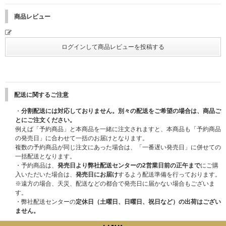
ハイタッチ会のご応募を希望されるお客様は「ハイタッチ会応募商品」を必
●開催日程
ず選択してご購入ください。
商品レビュー
2025年12月13日(土)
●特典会内容
※CD1枚の購入で1回の応募になり、購入回数、応募回数の制限はございま
①メンバー個別オンラインサイン会
せん。お一人様何回でもご購入、ご応募いただけます。
②メンバー個別オンライントーク
※セット商品をご購入の場合は枚数分に応じた応募口数になります。(3形態
③メンバー全員リレー式オンライントーク (K、JO以外のメンバー7名での
セット購入で3口、ソロ盤9形態セットで9口)
実施となります)
※「ハイタッチ会応募商品」も各ストア特典・応募抽選用シリアルナンバー
※全てK、JOは不参加となり、その他7名での実施となります。
の対象になります。特典は先着のため、無くなり次第配布は終了になりま
※①、②はメンバー選択可能です。
す。
配送に関するご注意
●開催日程
■注意事項/本人確認について
2026年3月1日(日)
→2026年3月21日(土)
・
分割配送には対応しておりません。別々の配送をご希望の場合は、商品ご
イベント当日は、当選者受付にてご本人確認を行います。
※2025/11/27更新：開催日程が変更となりました。
とにご注文ください。
必ず公的機関が発行した『顔写真付きの指定身分証明書』をご用意くださ
※各部の受付時間、開始時間、エントリー期間も変更となっております。各
例えば「予約商品」と本商品を一緒に注文されますと、本商品も「予約商品
い。
賞品の詳細該当メンバーオンラインイベント(抽選)ページより必ずご確認く
の発売日」に合わせて一括のお届けとなります。
ご本人確認詳細および注意事項は下記URLにてご確認ください。
ださい。
複数の予約商品が同じ注文にあった場合は、「一番遅い発売日」に併せての
https://www.universal-music.co.jp/andteam/honnin-kakunin/
一括配送となります。
●特典会内容
・予約商品は、
発売日より弊社配送センターの2営業日前の正午まで
にご購
※ご注文・ご登録の際に入力するお名前は＜必ず日本語(漢字・ひらがな・
①メンバー個別オンラインサイン会
入いただいた場合は、
発売日にお届け
するよう配送準備を行っております。
カタカナ)＞にてご入力ください。
②メンバー個別オンライントーク
※遠方の場合、天災、配送などの都合で発売日に届かない場合もございま
ただし、お名前が、英ローマ字の場合は、英ローマ字にてご入力ください。
※K、JOのみの参加となりその他メンバーの参加はございません。
す。
それ以外の言語でのご入力はイベント応募対象外になります。ご注意くださ
※①、②はメンバー選択可能です。
・弊社配送センターの
定休日（土曜日、日曜日、祝日など）の出荷はござい
い。
ません。
(例：お名前「山田 花子」様が、注文者情報のお名前を「YAMADA HANAK
■プレゼント企画
O」様とご入力とされた場合、落選対象になる可能性がございます。)