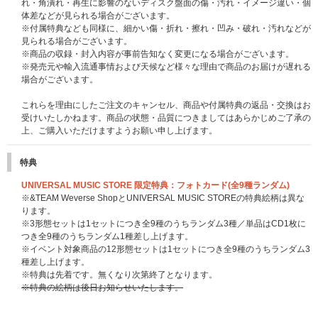
れ・角潰れ・再生に影響のないディスク盤面の傷・汚れ・イメージ違い・個
体差などが見られる場合がございます。
※付属特典なども同様に、細かい傷・折れ・擦れ・凹み・破れ・汚れなどが
見られる場合がございます。
※商品の収録・封入内容が事前告知なく変更になる場合がございます。
※発売元や輸入流通事情および天候など様々な理由で商品のお届けが遅れる
場合がございます。
これらを理由にしたご注文のキャンセル、商品や付属特典の返品・交換はお
受けいたしかねます。商品の状態・品質につきましてはあらかじめご了承の
上、ご購入いただけますようお願い申し上げます。
特典
UNIVERSAL MUSIC STORE 限定特典：フォトカード(全9種ランダム)
※&TEAM Weverse ShopとUNIVERSAL MUSIC STOREの特典絵柄は異な
ります。
※3形態セットは1セットにつき全9種のうちランダム3種／単品はCD1枚に
つき全9種のうちランダム1種差し上げます。
※イベント対象商品の12形態セットは1セットにつき全9種のうちランダム3
種差し上げます。
※特典は先着です。無くなり次第終了となります。
※特典の絵柄は後日お知らせいたします。