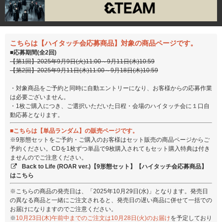
こちらは【ハイタッチ会応募商品】対象の商品ページです。
■応募期間(全2回)
【第1回】2025年9月9日(火)11:00～9月11日(木)10:59
【第2回】2025年9月11日(木)11:00～9月18日(木)10:59
・対象商品をご予約と同時に自動エントリーになり、お客様からの応募作業
は必要ございません。
・1枚ご購入につき、ご選択いただいた日程・会場のハイタッチ会に１口自
動応募となります。
■こちらは【単品ランダム】の販売ページです。
※9形態セットをご予約・ご購入のお客様はセット販売の商品ページからご
予約ください。CDを1枚ずつ単品で9枚購入されてもセット購入特典は付き
ませんのでご注意ください。
Back to Life (ROAR ver.)【9形態セット】【ハイタッチ会応募商品】
はこちら
※こちらの商品の発売日は、「2025年10月29日(水)」となります。発売日
の異なる商品と一緒にご注文されると、発売日の遅い商品に併せて一括での
お届けになりますのでご注意ください。
※
10月23日(木)午前中までのご注文は10月28日(火)のお届け
を予定しており