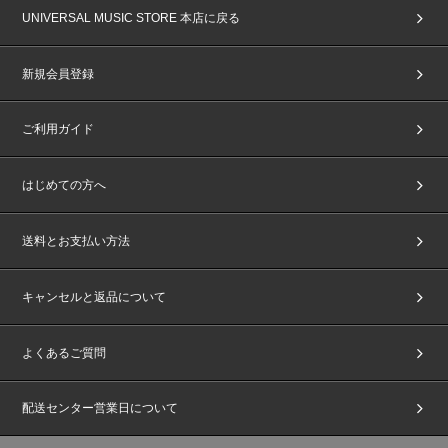
・当選されたご本人以外は、いかなる理由でもご参加できません。ご本人様
UNIVERSAL MUSIC STORE 本店に戻る
に代わりご家族やご友人が来場された場合も、理由に関わらずご入場できま
せん。その場合、CD商品の払戻しや返金等も一切行いません。
・参加権利のご家族・ご友人を含めた第三者への転売、譲渡は固く禁止いた
新規会員登録
します。また、偽造・複製等の不正は犯罪です。発覚した場合は、今後のイ
ベントへのご参加をお断りいたします。悪質な場合は警察に通報いたしま
す。お客様間での盗難・トラブル・チケット詐欺・その他事故等、一切責任
ご利用ガイド
を負いかねます。
・未成年の方は保護者の方の同意を得た上でご応募・ご参加ください。未成
年の方がご応募・ご参加された場合は、保護者の方の同意を得たものとみな
はじめての方へ
します。また、保護者の方に同意を得られない場合は、イベントへのご参加
はご遠慮ください。
その場合においてもCD商品の払い戻しや返金等も一切行いません。イベン
送料とお支払い方法
ト中止・途中終了の場合も条件は変わりません。あらかじめご了承くださ
い。
・天候やトラブル、アーティストの都合により、やむをえずイベントが中止
キャンセルと返品について
またはメンバーが変更または欠席になる場合がございます。また、イベント
の日程・内容が都合により変更になる場合がございます。あらかじめご了承
ください。
よくあるご質問
・会場までの交通費・宿泊費等はお客様ご自身のご負担になり、CD商品の
払い戻しや返金等も一切行いません。万が一、イベントが中止や途中終了に
なった場合も条件は変わりません。
配送センター営業日について
・イベント内容に関するお問い合わせにはお答えできません。
・本イベントに関する開催施設へのお問い合わせはご遠慮ください。
・ご応募の前にchordの利用規約をご確認いただき、同意の上で、当イベン