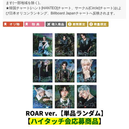
ます(一部地域を除く)。
★韓国チャート(ハント[HANTEO]チャート、サークル[Circle]チャート)およ
び日本オリコンランキング、Billboard Japanチャートへ反映されます。