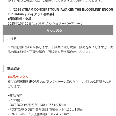
必ず詳細をご確認の上、ご応募いただきますようお願いいたします。
※イベントによって応募期間が異なります。参加を希望するイベントの応募
対象期間内にご応募ください｡
【『2025 &TEAM CONCERT TOUR 'AWAKEN THE BLOODLINE' ENCOR
E in JAPAN』ハイタッチ会概要】
■応募スケジュール
(※2025/10/29更新：応募スケジュールに一部変更がご
■開催日程・会場
ざいました。)
2025年10月25日(土) [埼玉] さいたまスーパーアリーナ
【1回目】2025年10月28日(火)11:00～11月3日(月)10:59 当落発表：11月6
2025年10月26日(日) [埼玉] さいたまスーパーアリーナ
もっと見る
日(木)18:00頃
【2回目】2025年11月3日(月)11:00～11月11日(火)10:59 当落発表：11月1
■内容・注意事項
ご注意
4日(金)18:00頃
終演後に行われるメンバー全員ハイタッチ会へのご招待になります。
※オフラインイベント愛知会場は2回目で最終応募になります。
※本企画は、当選者本人のみをご招待いたします。受付時間など詳細は当選
※商品は数に限りがあります。上限数に達し次第、販売を終了しますが、商
【3回目】2025年11月11日(火)11:00～11月25日(火)10:59 当落発表：11月
者のみにご案内いたします。
品の追加確保が可能な場合、再販売を行う場合がございます。
28日(金)18:00頃
※本企画は、『2025 &TEAM CONCERT TOUR 'AWAKEN THE BLOODLIN
※オフラインイベント京都会場、オンラインイベント、サイン入り告知ポス
E' ENCORE in JAPAN』のチケットをお持ちでない方でもご応募・ご参加い
タープレゼントは3回目で最終応募になります。
ただけます。
商品紹介
【4回目】2025年11月25日(火)11:00～2026年1月13日(火)10:59 当落発
※ハイタッチ会の実施は
終演後45分前後
に開始を予定しておりますが、当
表：2026年1月16日(金)18:00頃
日の状況により変更の可能性もございますのでご了承ください。各地、ご帰
■単品ランダム
宅の時間等ご確認いただき、ご当選した場合に参加可能な会場にご応募くだ
※ソロ盤9形態 (ROAR ver. (各メンバーver.))のうち、いずれか1形態をお届
■メンバーオフラインイベント(各会場でメンバーに直接会えるイベントにご
さい。
けします。
参加いただけます)
※ハイタッチ会の参加順は当日決定いたします。順番の希望はお受けできか
●特典会内容
ねますのでご了承ください。
■商品内容
①ミニトークステージ + メンバー個別トーク & ハイタッチ会
＜ソロ盤＞
②ミニトークステージ + メンバー個別2ショット撮影会(スマートフォン使
■イベント応募対象商品
- OUT BOX (各形態別) 130 x 155 x 9.5mm
用)
&TEAM KR 1st Mini Album 'Back to Life'
- POSTCARD SET (各形態別 / 5種セット) 110 x 150mm
③メンバー全員プレミアムサイン会(ミニトーク & 撮影会)
Back to Life【3形態セット】【ハイタッチ会応募商品】
- LYRIC PAPER (9形態共通) 330 x 412.5mm