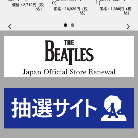
※chordエンコード(本イベント用当落結果ご確認ページ)へは当落発表日時
D】
D】
価格：2,710円（税
よりログイン可能になります。
込）
価格：16,920円（税
価格：1,880円（税
込）
込）
※必ずお一人様につき、1つのメールアドレスをご使用ください。複数の方
が同じメールアドレスを使用されるとchordからのメールが届かなくなりま
す。また、chordエンコードへのログインもできなくなりますので、ご注意
ください。
※同様に必ずお一人様につき、1つのスマートフォン・タブレット(一部機種
を除く)をご使用ください。
※当選確率は、応募対象商品のご予約、ご購入順とは関係ございません。
※いかなる場合も、当落についてはお問い合わせいただいてもお答えいたし
かねます。あらかじめご了承ください。
■当落発表
当落発表は応募期間内にハイタッチ会応募商品をご購入いただいたお客様を
対象に抽選を行い、chordよりメールにて「当選」および「落選」をお知ら
せいたします。
※chordエンコード(本イベント用当落結果ご確認ページ)からも、当選・落
選をご確認いただけます。
※当選メールは、イベント終了時まで大切に保管してください。
※当落メールの配信は目安時間になり、前後する可能性がございます。
■イベント当日に必要なもの
chordが発行する『パスコード(chord発行電子チケット)』を採用しておりま
す。
ご参加にあたり、『パスコード(chord発行電子チケット)』をご提示いただ