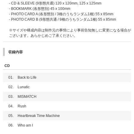
④ミニトークステージ + メンバー全員お渡し会
Back to Life【単品ランダム】【ハイタッチ会応募商品】
- CD & SLEEVE (9形態共通) 120 x 120mm, 125 x 125mm
※①、②はメンバー選択可能です。
Back to Life (ROAR ver.)【9形態セット】【ハイタッチ会応募商品】
- BOOKMARK (各形態別) 45 x 100mm
※全会場で、特典会の内容は同じとなります。
Back to Life (ROAR ver.)【単品ランダム】【ハイタッチ会応募商品】
- PHOTO CARD A (各形態別 / 3種のうちランダム1種) 55 x 85mm
※③、④はメンバー全員とお客様1名のグリーティングではございません。
Back to Life Photocard Box (Mini CD-R ver.)【ハイタッチ会応募商品】
- PHOTO CARD B (9形態共通 / 9種のうちランダム1種) 55 x 85mm
●開催日程
※必ず「ハイタッチ会応募商品」を選択してご購入ください。その他の商品
※サイズや構成内容は制作元の事情により事前告知無しに変更になる場合が
【愛知】2025年11月23日(日・祝)
をご購入いただく場合、抽選対象外になりますのでご注意ください。その他
ございます。あらかじめご了承ください。
highfive
【京都】2025年12月7日(日)
の商品をご購入いただいても応募抽選の対象にはなりません。
※2025/11/27更新：メンバー EJの12月7日(日) 各種発売記念イベント参加
見合わせにより2026年2月14日(土)にEJのみ振替イベントを実施いたしま
■応募期間
収録内容
す。
【第1回】2025年9月9日(火)11:00～9月11日(木)10:59 →当選発表：9月1
詳細はこちら：
https://www.andteam-official.jp/posts/news/yzbqav
6日(火)18:00頃
【神奈川】2026年2月11日(水・祝)
【第2回】2025年9月11日(木)11:00～9月18日(木)10:59 →当選発表：9月
CD
24日(水)18:00頃
■メンバーオンラインイベント(オンライン上でサイン会やトーク会にご参加
01.
Back to Life
いただけます)
※対象応募期間内に応募対象商品をご購入ください｡
※2025/10/24更新：メンバーオンラインイベントはK、JOは不参加予定と
※上記応募期間以外は応募対象商品をご購入いただけません。あらかじめご
02.
Lunatic
なっておりましたが、下記記載の通りK、JOのみ別日＜2026年3月1日(日)
了承ください。
03.
MISMATCH
＞で個別オンラインサイン会および個別オンライントーク会を実施させてい
※各回の締切間近などの時間帯によっては､ご購入応募画面に繋がりにくい
ただきます。
場合がございます｡余裕を持ってご応募ください｡
04.
Rush
※2025/11/27更新：メンバーオンラインイベントはK、JOのみ＜2026年3月
1日(日)＞の日程が＜2026年3月21日(土)＞に変更となりました。
■応募方法/注意事項
05.
Heartbreak Time Machine
詳細はこちら：
https://www.andteam-official.jp/posts/news/tzfvdw
一般盤、ソロ盤、Photocard Box、3形態セット、ソロ盤9形態セットのいず
れか1枚または1セットご予約(ご決済完了)と同時に自動エントリーになりま
06.
Who am I
※2025年12月13日(土)はK、JO以外のその他7名での実施となります。
す。お客様からの応募作業は必要ございません。