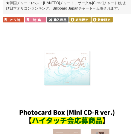
★韓国チャート(ハント[HANTEO]チャート、サークル[Circle]チャート)およ
び日本オリコンランキング、Billboard Japanチャートへ反映されます。