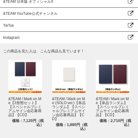
※本イベントは、応募抽選方式です。上記スケジュールを必ずご確認くださ
&TEAM 日本版 オフィシャルX
報とお届け先情報の両方を使用する場合がございますので、必ずどちらも応
い。
募者の情報でご登録およびご注文をお願いいたします。
※各回の締切間近などの時間帯によっては、応募画面に繋がりにくい場合が
なお、英ローマ字の全角・半角はサイトの規則に応じてご入力ください。
&TEAM YouTube公式チャンネル
ございます。余裕を持ってご応募ください。
※ご購入の際、イベントに参加を希望されるご本人様のお名前で必ずご入力
※上記応募期間以外はご応募いただけません。あらかじめご了承ください。
ください。なお、注文完了後、お名前の変更はできませんので、あらかじめ
TikTok
※商品が届かない、受け取れない等の理由を含め、いかなる場合も上記応募
ご了承ください。
期間以外はご応募いただけません。あらかじめご了承ください。
※UNIVERSAL MUSIC STOREでご購入の方は注文時にご登録いただいてい
Instagram
※商品受取日と上記スケジュールを必ずご自身でご確認の上、ご購入・ご応
る「会員情報」がご本人様情報になります。ご注文者様情報とお届け先の情
募ください。
報が異なる場合はご注意ください。
この商品を見た人は、こんな商品も見ています！
※イベントの詳細はHPよりご確認ください。
※本イベントの抽選発表は、抽選システム「chord」を使用いたします。
https://www.universal-music.co.jp/andteam/news/2025-10-24/
対象ストアでのご予約、ご購入と同時に自動エントリーとなるため、chord
への会員登録(無料) およびchord上でのご応募作業は不要ですが、＜@cdefg
ah.net＞からのメールが受信できるように、ご利用端末の受信設定をしてお
いてください。
【chordウェブサイト】
https://cdefgah.net/
chordエンコード(本イベント用当落結果ご確認ページ)にログインする際
&TEAM / Mark on M
&TEAM / Mark on M
&TEAM / Mark on M
は、ご購入時に対象ストアで登録された「メールアドレス」および「電話番
e【3形態セット】
e (SOLO ver.)【単品
e【単品ランダム】
【スペシャルプレミ
ランダム】【スペシ
【スペシャルプレミ
号(ハイフンなし)」の入力が必要です。
アムサイン会応募商
ャルプレミアムサイ
アムサイン会応募商
※エンコードへのアクセス用URLは当落メール上にてご案内いたします。
品】【CD】
ン会応募商品】【C
品】【CD】
※chordはスマートフォン・タブレット・PCそれぞれからご利用いただけま
D】
価格：7,120円（税
価格：2,710円（税
す。
込）
価格：1,880円（税
込）
込）
※chordエンコード(本イベント用当落結果ご確認ページ)へは当落発表日時
よりログイン可能になります。