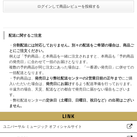
2025年12月13日(土)
●特典会内容
※CD1枚の購入で1回の応募になり、購入回数、応募回数の制限はございま
①メンバー個別オンラインサイン会
せん。お一人様何回でもご購入、ご応募いただけます。
②メンバー個別オンライントーク
※セット商品をご購入の場合は枚数分に応じた応募口数になります。(3形態
③メンバー全員リレー式オンライントーク (K、JO以外のメンバー7名での
セット購入で3口、ソロ盤9形態セットで9口)
実施となります)
※「ハイタッチ会応募商品」も各ストア特典・応募抽選用シリアルナンバー
※全てK、JOは不参加となり、その他7名での実施となります。
の対象になります。特典は先着のため、無くなり次第配布は終了になりま
配送に関するご注意
※①、②はメンバー選択可能です。
す。
・
分割配送には対応しておりません。別々の配送をご希望の場合は、商品ご
●開催日程
とにご注文ください。
■注意事項/本人確認について
2026年3月1日(日)
→2026年3月21日(土)
例えば「予約商品」と本商品を一緒に注文されますと、本商品も「予約商品
イベント当日は、当選者受付にてご本人確認を行います。
※2025/11/27更新：開催日程が変更となりました。
の発売日」に合わせて一括のお届けとなります。
必ず公的機関が発行した『顔写真付きの指定身分証明書』をご用意くださ
※各部の受付時間、開始時間、エントリー期間も変更となっております。各
複数の予約商品が同じ注文にあった場合は、「一番遅い発売日」に併せての
い。
賞品の詳細該当メンバーオンラインイベント(抽選)ページより必ずご確認く
一括配送となります。
ご本人確認詳細および注意事項は下記URLにてご確認ください。
ださい。
・予約商品は、
発売日より弊社配送センターの2営業日前の正午まで
にご購
https://www.universal-music.co.jp/andteam/honnin-kakunin/
入いただいた場合は、
発売日にお届け
するよう配送準備を行っております。
●特典会内容
※遠方の場合、天災、配送などの都合で発売日に届かない場合もございま
※ご注文・ご登録の際に入力するお名前は＜必ず日本語(漢字・ひらがな・
①メンバー個別オンラインサイン会
す。
カタカナ)＞にてご入力ください。
②メンバー個別オンライントーク
・弊社配送センターの
定休日（土曜日、日曜日、祝日など）の出荷はござい
ただし、お名前が、英ローマ字の場合は、英ローマ字にてご入力ください。
※K、JOのみの参加となりその他メンバーの参加はございません。
ません。
それ以外の言語でのご入力はイベント応募対象外になります。ご注意くださ
※①、②はメンバー選択可能です。
い。
LINK
(例：お名前「山田 花子」様が、注文者情報のお名前を「YAMADA HANAK
■プレゼント企画
O」様とご入力とされた場合、落選対象になる可能性がございます。)
ユニバーサル ミュージック オフィシャルサイト
●プレゼント内容：メンバー全員サイン入り告知ポスター
また、お名前が日本語(漢字・ひらがな・カタカナ)にも関わらず、英ローマ
字にてご入力された場合は、落選対象になる可能性がございます。注文者情