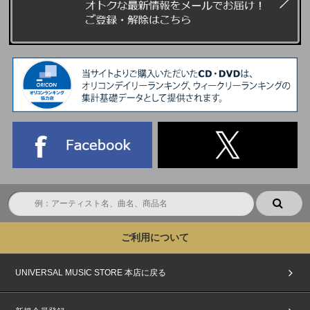
トへご参加いただけません。あらかじめ、ご了承ください。
集合時間が記載された『パスコード(chord発行電子チケット)』は、＜イベ
ント前日19:00頃目安＞にてchordよりメールにてご案内いたします。
※chordのマイページからも、集合時間をご確認いただけます。
イベント当日は、当選者受付にてご本人確認を行います。
1、『パスコード(chord発行電子チケット)』
2、『公的機関が発行した顔写真付きの指定身分証明書』(写真・コピー・期
限切れ不可)
をご持参の上、各自記載された集合時間にお集まりください。
詳しくは、下記URLご本人確認詳細および注意事項にてご確認ください。
https://www.universal-music.co.jp/andteam/honnin-kakunin/
※上記2点をお持ちでない方は、いかなる理由があってもご参加いただけま
せん。あらかじめご了承ください。
※上記2点のお客様情報が一致されない際は、ご当選された方でも当日の当
選者受付でご参加をお断りしますのでご了承ください。
■イベントに関する注意事項
ご利用について
・本イベントは、ユニバーサルミュージック合同会社(UNIVERSAL MUSIC
LLC)、株式会社HYBE JAPAN、WEVERSE JAPAN株式会社およびBEENOS
Entertainment株式会社の間で、受付時に取得した情報(個人情報を含む)を相
UNIVERSAL MUSIC STORE 本店に戻る
互に使用させていただきます。あらかじめご了承ください。
・当選されたご本人以外は、いかなる理由でもご参加できません。ご本人様
に代わりご家族やご友人が来場された場合も、理由に関わらずご入場できま