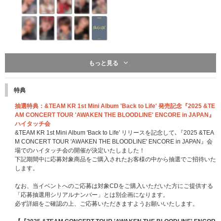
もっと見る
※こちらは終了しました※
先着特典：応募抽選用シリアルナンバー
特典
一般盤、ソロ盤、Photocard Box (Mini CD-R ver.)のいずれかのCD1枚ご購
入につき「応募抽選用シリアルナンバー」を1つ差し上げます。
抽選特典：&TEAM KR 1st Mini Album 'Back to Life' 発売記念『2025 &TE
※3形態セット購入の場合は「応募抽選用シリアルナンバー」を3点、9形態
AM CONCERT TOUR 'AWAKEN THE BLOODLINE' ENCORE in JAPAN』
セットの場合は9点、12形態セットの場合は12点差し上げます。
ハイタッチ会
※「応募抽選用シリアルナンバー」は商品と同梱してお送りいたします｡CD
&TEAM KR 1st Mini Album 'Back to Life' リリースを記念して､『2025 &TEA
(商品)本体には封入されておりませんのでご注意ください｡
M CONCERT TOUR 'AWAKEN THE BLOODLINE' ENCORE in JAPAN』会
※「応募抽選用シリアルナンバー」は先着です。無くなり次第予告なく配布
場でのハイタッチ会の開催が決定いたしました！
終了になります。
下記期間中に応募対象商品をご購入されたお客様の中から抽選でご招待いた
します。
【&TEAM KR 1st Mini Album 'Back to Life'シリアルナンバー特典 概要】
なお、当イベントへのご応募は対象CDをご購入いただいた方にご提供する
■応募期間
「応募抽選用シリアルナンバー」とは別企画になります。
2025年10月28日(火)11:00～2026年1月13日(火)10:59まで(全4回)
必ず詳細をご確認の上、ご応募いただきますようお願いいたします。
※イベントによって応募期間が異なります。参加を希望するイベントの応募
対象期間内にご応募ください｡