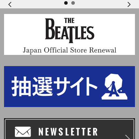
※必ずお一人様につき、1つのメールアドレスをご使用ください。複数の方
が同じメールアドレスを使用されるとchordからのメールが届かなくなりま
す。また、chordエンコードへのログインもできなくなりますので、ご注意
ください。
※同様に必ずお一人様につき、1つのスマートフォン・タブレット(一部機種
を除く)をご使用ください。
※当選確率は、応募対象商品のご予約、ご購入順とは関係ございません。
※いかなる場合も、当落についてはお問い合わせいただいてもお答えいたし
かねます。あらかじめご了承ください。
■当落発表
当落発表は応募期間内にハイタッチ会応募商品をご購入いただいたお客様を
対象に抽選を行い、chordよりメールにて「当選」および「落選」をお知ら
せいたします。
※chordエンコード(本イベント用当落結果ご確認ページ)からも、当選・落
選をご確認いただけます。
※当選メールは、イベント終了時まで大切に保管してください。
※当落メールの配信は目安時間になり、前後する可能性がございます。
■イベント当日に必要なもの
chordが発行する『パスコード(chord発行電子チケット)』を採用しておりま
す。
ご参加にあたり、『パスコード(chord発行電子チケット)』をご提示いただ
けるスマートフォン(タブレット含む)が必要となります。
※スマートフォン・タブレット(一部機種を除く)をお持ちでない方はイベン