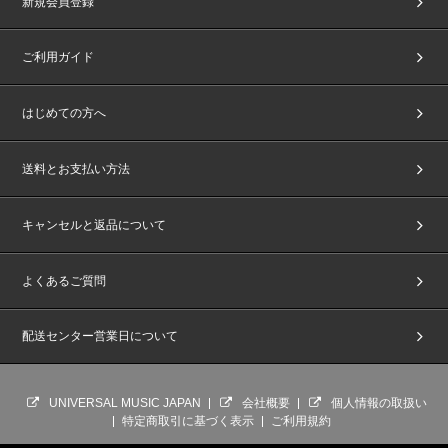
新規会員登録
せん。その場合、CD商品の払戻しや返金等も一切行いません。
・参加権利のご家族・ご友人を含めた第三者への転売、譲渡は固く禁止いた
します。また、偽造・複製等の不正は犯罪です。発覚した場合は、今後のイ
ご利用ガイド
ベントへのご参加をお断りいたします。悪質な場合は警察に通報いたしま
す。お客様間での盗難・トラブル・チケット詐欺・その他事故等、一切責任
を負いかねます。
はじめての方へ
・未成年の方は保護者の方の同意を得た上でご応募・ご参加ください。未成
年の方がご応募・ご参加された場合は、保護者の方の同意を得たものとみな
します。また、保護者の方に同意を得られない場合は、イベントへのご参加
送料とお支払い方法
はご遠慮ください。
その場合においてもCD商品の払い戻しや返金等も一切行いません。イベン
ト中止・途中終了の場合も条件は変わりません。あらかじめご了承くださ
キャンセルと返品について
い。
・天候やトラブル、アーティストの都合により、やむをえずイベントが中止
またはメンバーが変更または欠席になる場合がございます。また、イベント
よくあるご質問
の日程・内容が都合により変更になる場合がございます。あらかじめご了承
ください。
・会場までの交通費・宿泊費等はお客様ご自身のご負担になり、CD商品の
配送センター営業日について
払い戻しや返金等も一切行いません。万が一、イベントが中止や途中終了に
なった場合も条件は変わりません。
・イベント内容に関するお問い合わせにはお答えできません。
・本イベントに関する開催施設へのお問い合わせはご遠慮ください。
UNIVERSAL MUSIC JAPAN
会社概要
個人情報の取扱い
・ご応募の前にchordの利用規約をご確認いただき、同意の上で、当イベン
特定商取引に基づく表示
ご利用規約
トにご応募ください。