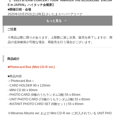
【『2025 &TEAM CONCERT TOUR 'AWAKEN THE BLOODLINE' ENCOR
E in JAPAN』ハイタッチ会概要】
■応募スケジュール
(※2025/10/29更新：応募スケジュールに一部変更がご
■開催日程・会場
ざいました。)
2025年10月25日(土) [埼玉] さいたまスーパーアリーナ
【1回目】2025年10月28日(火)11:00～11月3日(月)10:59 当落発表：11月6
2025年10月26日(日) [埼玉] さいたまスーパーアリーナ
もっと見る
日(木)18:00頃
【2回目】2025年11月3日(月)11:00～11月11日(火)10:59 当落発表：11月1
■内容・注意事項
ご注意
4日(金)18:00頃
終演後に行われるメンバー全員ハイタッチ会へのご招待になります。
※オフラインイベント愛知会場は2回目で最終応募になります。
※本企画は、当選者本人のみをご招待いたします。受付時間など詳細は当選
※商品は数に限りがあります。上限数に達し次第、販売を終了しますが、商
【3回目】2025年11月11日(火)11:00～11月25日(火)10:59 当落発表：11月
者のみにご案内いたします。
品の追加確保が可能な場合、再販売を行う場合がございます。
28日(金)18:00頃
※本企画は、『2025 &TEAM CONCERT TOUR 'AWAKEN THE BLOODLIN
※オフラインイベント京都会場、オンラインイベント、サイン入り告知ポス
E' ENCORE in JAPAN』のチケットをお持ちでない方でもご応募・ご参加い
タープレゼントは3回目で最終応募になります。
ただけます。
商品紹介
【4回目】2025年11月25日(火)11:00～2026年1月13日(火)10:59 当落発
※ハイタッチ会の実施は
終演後45分前後
に開始を予定しておりますが、当
表：2026年1月16日(金)18:00頃
日の状況により変更の可能性もございますのでご了承ください。各地、ご帰
■Photocard Box (Mini CD-R ver.)
宅の時間等ご確認いただき、ご当選した場合に参加可能な会場にご応募くだ
■メンバーオフラインイベント(各会場でメンバーに直接会えるイベントにご
さい。
■商品内容
参加いただけます)
※ハイタッチ会の参加順は当日決定いたします。順番の希望はお受けできか
＜Photocard Box＞
●特典会内容
ねますのでご了承ください。
- CARD HOLDER 90 x 120mm
①ミニトークステージ + メンバー個別トーク & ハイタッチ会
- MINI CD 80 x 80mm
②ミニトークステージ + メンバー個別2ショット撮影会(スマートフォン使
■イベント応募対象商品
- PHOTO CARD (9種のうちランダム1種) 55 x 85mm
用)
&TEAM KR 1st Mini Album 'Back to Life'
- UNIT PHOTO CARD (72種のうちランダム2種) 55 x 85mm
③メンバー全員プレミアムサイン会(ミニトーク & 撮影会)
Back to Life【3形態セット】【ハイタッチ会応募商品】
- INSTANT PHOTO CARD SET (9種セット) 55 x 85mm
④ミニトークステージ + メンバー全員お渡し会
Back to Life【単品ランダム】【ハイタッチ会応募商品】
※①、②はメンバー選択可能です。
Back to Life (ROAR ver.)【9形態セット】【ハイタッチ会応募商品】
※Weverse Albums ver. および Mini CD-R ver. に封入されている UNIT PHO