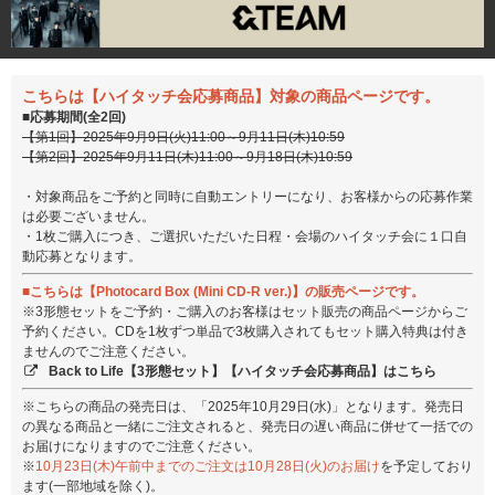
こちらは【ハイタッチ会応募商品】対象の商品ページです。
■応募期間(全2回)
【第1回】2025年9月9日(火)11:00～9月11日(木)10:59
【第2回】2025年9月11日(木)11:00～9月18日(木)10:59
・対象商品をご予約と同時に自動エントリーになり、お客様からの応募作業
は必要ございません。
・1枚ご購入につき、ご選択いただいた日程・会場のハイタッチ会に１口自
動応募となります。
■こちらは【Photocard Box (Mini CD-R ver.)】の販売ページです。
※3形態セットをご予約・ご購入のお客様はセット販売の商品ページからご
予約ください。CDを1枚ずつ単品で3枚購入されてもセット購入特典は付き
ませんのでご注意ください。
Back to Life【3形態セット】【ハイタッチ会応募商品】はこちら
※こちらの商品の発売日は、「2025年10月29日(水)」となります。発売日
の異なる商品と一緒にご注文されると、発売日の遅い商品に併せて一括での
お届けになりますのでご注意ください。
※
10月23日(木)午前中までのご注文は10月28日(火)のお届け
を予定しており
ます(一部地域を除く)。