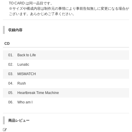
※全会場で、特典会の内容は同じとなります。
Back to Life (ROAR ver.)【単品ランダム】【ハイタッチ会応募商品】
TO CARD は同一品目です。
※③、④はメンバー全員とお客様1名のグリーティングではございません。
Back to Life Photocard Box (Mini CD-R ver.)【ハイタッチ会応募商品】
※サイズや構成内容は制作元の事情により事前告知無しに変更になる場合が
ございます。あらかじめご了承ください。
highfive
●開催日程
※必ず「ハイタッチ会応募商品」を選択してご購入ください。その他の商品
【愛知】2025年11月23日(日・祝)
をご購入いただく場合、抽選対象外になりますのでご注意ください。その他
【京都】2025年12月7日(日)
の商品をご購入いただいても応募抽選の対象にはなりません。
収録内容
※2025/11/27更新：メンバー EJの12月7日(日) 各種発売記念イベント参加
見合わせにより2026年2月14日(土)にEJのみ振替イベントを実施いたしま
■応募期間
す。
【第1回】2025年9月9日(火)11:00～9月11日(木)10:59 →当選発表：9月1
CD
詳細はこちら：
https://www.andteam-official.jp/posts/news/yzbqav
6日(火)18:00頃
【神奈川】2026年2月11日(水・祝)
【第2回】2025年9月11日(木)11:00～9月18日(木)10:59 →当選発表：9月
01.
Back to Life
24日(水)18:00頃
■メンバーオンラインイベント(オンライン上でサイン会やトーク会にご参加
02.
Lunatic
いただけます)
※対象応募期間内に応募対象商品をご購入ください｡
03.
MISMATCH
※2025/10/24更新：メンバーオンラインイベントはK、JOは不参加予定と
※上記応募期間以外は応募対象商品をご購入いただけません。あらかじめご
なっておりましたが、下記記載の通りK、JOのみ別日＜2026年3月1日(日)
了承ください。
04.
Rush
＞で個別オンラインサイン会および個別オンライントーク会を実施させてい
※各回の締切間近などの時間帯によっては､ご購入応募画面に繋がりにくい
ただきます。
場合がございます｡余裕を持ってご応募ください｡
05.
Heartbreak Time Machine
※2025/11/27更新：メンバーオンラインイベントはK、JOのみ＜2026年3月
1日(日)＞の日程が＜2026年3月21日(土)＞に変更となりました。
■応募方法/注意事項
06.
Who am I
詳細はこちら：
https://www.andteam-official.jp/posts/news/tzfvdw
一般盤、ソロ盤、Photocard Box、3形態セット、ソロ盤9形態セットのいず
れか1枚または1セットご予約(ご決済完了)と同時に自動エントリーになりま
※2025年12月13日(土)はK、JO以外のその他7名での実施となります。
す。お客様からの応募作業は必要ございません。
商品レビュー
ハイタッチ会のご応募を希望されるお客様は「ハイタッチ会応募商品」を必
●開催日程
ず選択してご購入ください。