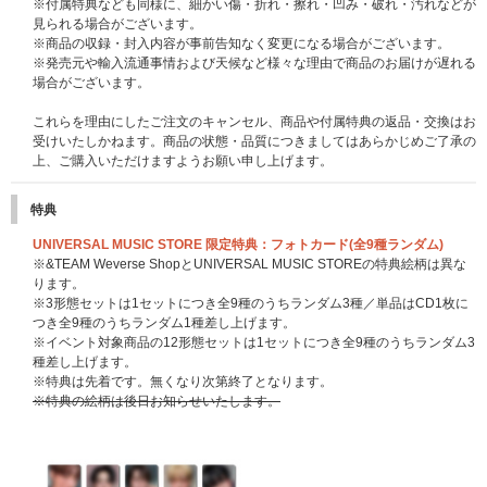
※付属特典なども同様に、細かい傷・折れ・擦れ・凹み・破れ・汚れなどが
見られる場合がございます。
※商品の収録・封入内容が事前告知なく変更になる場合がございます。
※発売元や輸入流通事情および天候など様々な理由で商品のお届けが遅れる
場合がございます。
これらを理由にしたご注文のキャンセル、商品や付属特典の返品・交換はお
受けいたしかねます。商品の状態・品質につきましてはあらかじめご了承の
上、ご購入いただけますようお願い申し上げます。
特典
UNIVERSAL MUSIC STORE 限定特典：フォトカード(全9種ランダム)
※&TEAM Weverse ShopとUNIVERSAL MUSIC STOREの特典絵柄は異な
ります。
※3形態セットは1セットにつき全9種のうちランダム3種／単品はCD1枚に
つき全9種のうちランダム1種差し上げます。
※イベント対象商品の12形態セットは1セットにつき全9種のうちランダム3
種差し上げます。
※特典は先着です。無くなり次第終了となります。
※特典の絵柄は後日お知らせいたします。