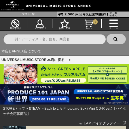
ゲスト
様
0
商品を探す
マイページ
お気に入り
カート
メニュー
本店とANNEX店について
UNIVERSAL MUSIC STORE 本店に戻る ＞
STOREトップ
>
&TEAM
>
Back to Life Photocard Box (Mini CD-R ver.)【ハイタ
ッチ会応募商品】
&TEAM バイオグラフィー