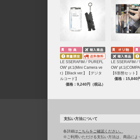
LE SSERAFIM / ‘PUREFL
LE SSERAFIM / 
OW’ pt.1(Mini Camera ve
OW’ pt.1(COMPAC
r.)【Black ver.】【デジタ
【6形態セット】
ルコード】
価格：15,84
価格：9,240円（税込）
支払い方法について
各詳細は
こちらをご確認ください。
※ご利用いただける支払い方法は、商品によ