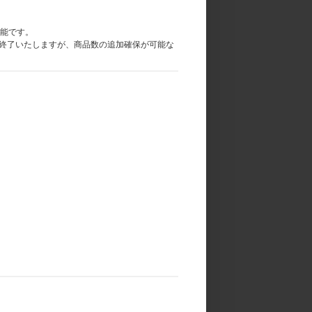
可能です。
終了いたしますが、商品数の追加確保が可能な
ショット撮影
はFEARNOT Membership (JP)会員限定
RNOT Membership (JP)会員限定となり
トタイム＋メンバー指定個別サイン会は「LE S
T MEMBERSHIP (JP)会員限定イベント」です。イベン
がございます。
当落発表：6月15日(月) 17:00頃
 当落発表：6月22日(月) 17:00頃
→ 当落発表：6月29日(月) 17:00頃
い場合がございます。余裕を持ってご応募くだ
ご了承ください。
る場合も上記応募期間以外はご応募いただけま