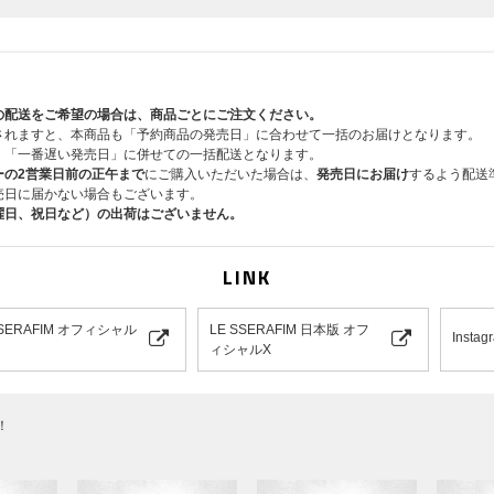
の配送をご希望の場合は、商品ごとにご注文ください。
されますと、本商品も「予約商品の発売日」に合わせて一括のお届けとなります。
、「一番遅い発売日」に併せての一括配送となります。
ーの2営業日前の正午まで
にご購入いただいた場合は、
発売日にお届け
するよう配送
売日に届かない場合もございます。
曜日、祝日など）の出荷はございません。
LINK
SSERAFIM オフィシャル
LE SSERAFIM 日本版 オフ
Instag
ィシャルX
！