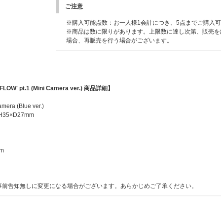
※開催会場は当選者のみにお伝えする予定です。
ご注意
※開催日程は変更される場合があります。
※購入可能点数：お一人様1会計につき、5点までご購入
■オフライン特典会イベント内容
※商品は数に限りがあります。上限数に達し次第、販売を
・ミニトーク/ミニフォトタイム＋メンバー指定個別ツー
場合、再販売を行う場合がございます。
・ミニトーク＋メンバー全員サイン会(2部実施予定)(2部の内、1部
となります。)
・ミニトーク/ミニフォトタイム＋メンバー指定個別サイン会(FEA
ます。)
・ミニトーク/ミニフォトタイム＋全員ハイタッチ
FLOW' pt.1 (Mini Camera ver.) 商品詳細】
※イベント内容の詳細は後日ご案内いたします。
mera (Blue ver.)
※メンバー全員サイン会のうち1部とミニトーク/ミニフォ
2×H35×D27mm
SERAFIM GLOBAL OFFICIAL FANCLUB FEARNO
ト開催日時点で有効会員でない場合参加対象外になる場合
■応募期間(全3回)
mm
【第1回】2026年6月1日(月)11:00～6月9日(火)10:59 → 
【第2回】2026年6月9日(火)11:00～6月16日(火)10:59 →
【第3回】2026年6月16日(火)11:00～6月23日(火)10:59 
事前告知無しに変更になる場合がございます。あらかじめご了承ください。
※締切間近など時間帯によっては、応募画面に繋がりにく
さい。
※上記応募期間以外はご応募いただけません。あらかじめ
※商品が届かない、受け取れない等の理由を含め、いかな