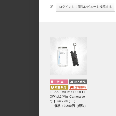
LE SSERAFIM / ‘PUREFL
OW’ pt.1(Mini Camera ve
r.)【Black ver.】【…
価格：9,240円（税込）