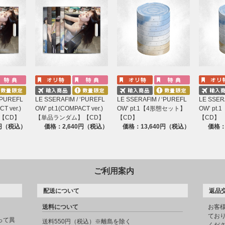
‘PUREFL
LE SSERAFIM / ‘PUREFL
LE SSERAFIM / ‘PUREFL
LE SSER
T ver.)
OW’ pt.1(COMPACT ver.)
OW’ pt.1【4形態セット】
OW’ p
【CD】
【単品ランダム】【CD】
【CD】
【CD】
0円（税込）
価格：2,640円（税込）
価格：13,640円（税込）
価格：
ご利用案内
配送について
返品
送料について
お客
てお
って異
送料550円（税込）※離島を除く
くだ