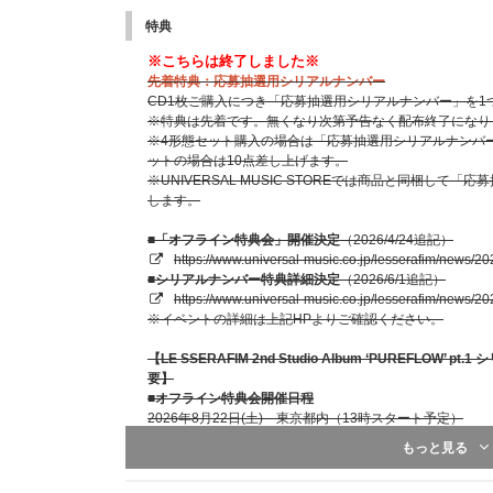
特典
※こちらは終了しました※
先着特典：応募抽選用シリアルナンバー
CD1枚ご購入につき「応募抽選用シリアルナンバー」を1
※特典は先着です。無くなり次第予告なく配布終了になり
※4形態セット購入の場合は「応募抽選用シリアルナンバー
ットの場合は10点差し上げます。
※UNIVERSAL MUSIC STOREでは商品と同梱し
します。
■「オフライン特典会」開催決定
（2026/4/24追記）
https://www.universal-music.co.jp/lesserafim/news/20
■シリアルナンバー特典詳細決定
（2026/6/1追記）
https://www.universal-music.co.jp/lesserafim/news/20
※イベントの詳細は上記HPよりご確認ください。
【LE SSERAFIM 2nd Studio Album ‘PUREFLO
要】
■オフライン特典会開催日程
2026年8月22日(土) 東京都内（13時スタート予定）
2026年8月23日(日) 大阪市内（13時スタート予定）
もっと見る
※開催時間、その他詳細は後日当選者向けにあらためてご