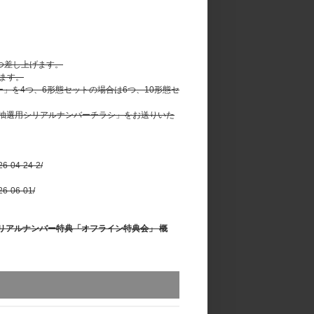
つ差し上げます。
ます。
」を4つ、6形態セットの場合は6つ、10形態セ
て「応募抽選用シリアルナンバーチラシ」をお送りいた
26-04-24-2/
26-06-01/
W’ pt.1 シリアルナンバー特典「オフライン特典会」 概
案内いたします。