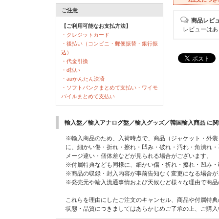
ご注意
商品レビ
【ご利用可能なお支払方法】
レビューはあ
・クレジットカード
・後払い（コンビニ・郵便振替・銀行振
込）
・代金引換
・d払い
・auかんたん決済
・ソフトバンクまとめて支払い・ワイモ
バイルまとめて支払い
輸入盤／輸入アナログ盤／輸入グッズ／韓国輸入商品 に
※輸入商品のため、入荷時点で、商品（ジャケット・外装
に、細かい傷・折れ・擦れ・凹み・破れ・汚れ・角潰れ・
メージ違い・個体差などが見られる場合がございます。
※付属特典なども同様に、細かい傷・折れ・擦れ・凹み・
※商品の収録・封入内容が事前告知なく変更になる場合が
※発売元や輸入流通事情および天候など様々な理由で商品
これらを理由にしたご注文のキャンセル、商品や付属特典
状態・品質につきましてはあらかじめご了承の上、ご購入