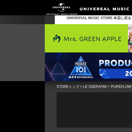
UNIVERSAL MUSIC STORE 本店に戻
STOREトップ
>
LE SSERAFIM
>
‘PUREFLOW’ p