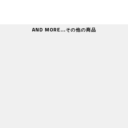
せん。あらかじめご了承ください。
※オンラインショップにてご購入の方は、商品受取日と上
ご購入・ご応募ください。
■応募方法及び注意事項
※シリアルナンバー1つにつき1回のご応募が可能であり
AND MORE...
その他の商品
※本企画は日本国内限定の企画です。海外からのお問い合
ご了承ください。