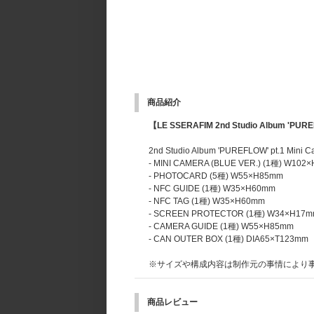
商品紹介
【LE SSERAFIM 2nd Studio Album 'PURE
2nd Studio Album 'PUREFLOW' pt.1 Mini Ca
- MINI CAMERA (BLUE VER.) (1種) W10
- PHOTOCARD (5種) W55×H85mm
- NFC GUIDE (1種) W35×H60mm
- NFC TAG (1種) W35×H60mm
- SCREEN PROTECTOR (1種) W34×H17
- CAMERA GUIDE (1種) W55×H85mm
- CAN OUTER BOX (1種) DIA65×T123mm
※サイズや構成内容は制作元の事情により
商品レビュー