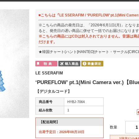
■こちらは『LE SSERAFIM / ‘PUREFLOW’ pt.1(Mini Ca
※こちらの商品の発売日は、「2026年6月1日(月)」とな
ると、発売日の遅い商品に併せて一括でのお届けになります
※こちらの商品にはCDは封入されておりません。音源は商品
だけます。
★韓国チャート(ハント[HANTEO]チャート・サークル[CIR
LE SSERAFIM
‘PUREFLOW’ pt.1(Mini Camera ver.)【Blu
【デジタルコード】
商品番号
HYBJ-7064
組み枚数
1
【配送期間】
数量
出荷予定日：2026年08月10日
1注文につき